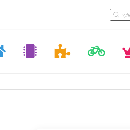
Products
search