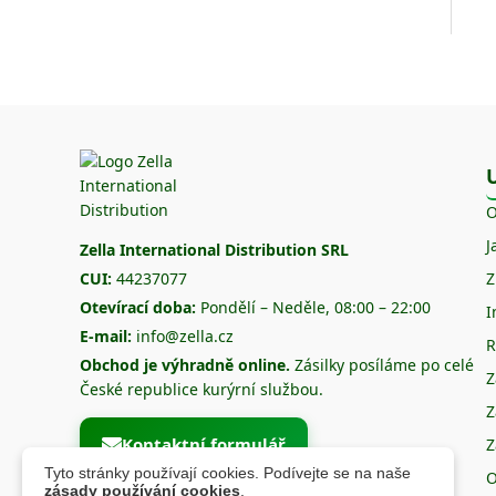
O
J
Zella International Distribution SRL
CUI:
44237077
Z
Otevírací doba:
Pondělí – Neděle, 08:00 – 22:00
I
E-mail:
info@zella.cz
R
Obchod je výhradně online.
Zásilky posíláme po celé
Z
České republice kurýrní službou.
Z
Kontaktní formulář
Z
Tyto stránky používají cookies. Podívejte se na naše
O
zásady používání cookies
.