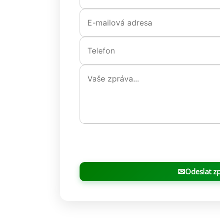
✉
Odeslat z