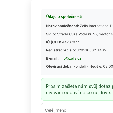
Celé jméno *
E-mailová adresa *
Telefon *
Vaše zpráva *
Údaje o společnosti
Název společnosti:
Zella International D
Sídlo:
Strada Cuza Vodă nr. 97, Sector 
IČ (CUI):
44237077
Registrační číslo:
J2021008211405
E-mail:
info@zella.cz
Otevírací doba:
Pondělí – Neděle, 08:00
Prosím zašlete nám svůj dotaz 
my vám odpovíme co nejdříve.