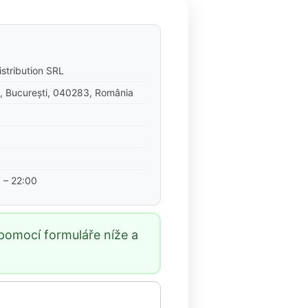
istribution SRL
4, București, 040283, România
 – 22:00
pomocí formuláře níže a