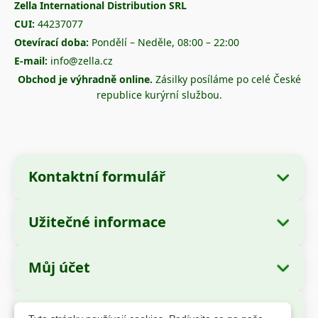
Zella International Distribution SRL
CUI:
44237077
Otevírací doba:
Pondělí – Neděle, 08:00 – 22:00
E-mail:
info@zella.cz
Obchod je výhradně online.
Zásilky posíláme po celé České
republice kurýrní službou.
Kontaktní formulář
Užitečné informace
Údaje o společnosti
O nás
Název společnosti:
Zella International
Můj účet
Jak objednávat?
Distribution SRL
Moje objednávky
Způsoby platby
Sídlo:
Strada Cuza Vodă nr. 97, Sector 4,
Bezpečné platby