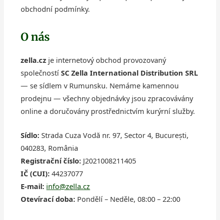
obchodní podmínky.
O nás
zella.cz
je internetový obchod provozovaný
společností
SC Zella International Distribution SRL
— se sídlem v Rumunsku. Nemáme kamennou
prodejnu — všechny objednávky jsou zpracovávány
online a doručovány prostřednictvím kurýrní služby.
Sídlo:
Strada Cuza Vodă nr. 97, Sector 4, București,
040283, România
Registrační číslo:
J2021008211405
IČ (CUI):
44237077
E-mail:
info@zella.cz
Otevírací doba:
Pondělí – Neděle, 08:00 – 22:00