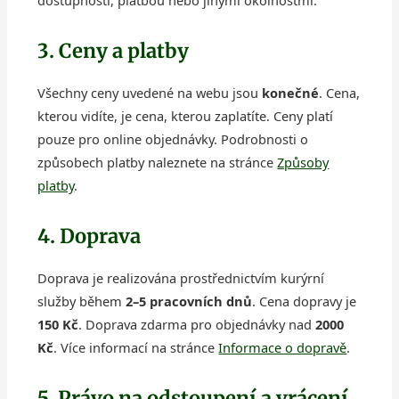
dostupností, platbou nebo jinými okolnostmi.
3. Ceny a platby
Všechny ceny uvedené na webu jsou
konečné
. Cena,
kterou vidíte, je cena, kterou zaplatíte. Ceny platí
pouze pro online objednávky. Podrobnosti o
způsobech platby naleznete na stránce
Způsoby
platby
.
4. Doprava
Doprava je realizována prostřednictvím kurýrní
služby během
2–5 pracovních dnů
. Cena dopravy je
150 Kč
. Doprava zdarma pro objednávky nad
2000
Kč
. Více informací na stránce
Informace o dopravě
.
5. Právo na odstoupení a vrácení