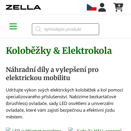
Přeskočit
na
obsah
Main
Products
search
Menu
Koloběžky & Elektrokola
Náhradní díly a vylepšení pro
elektrickou mobilitu
Udržujte výkon svých elektrických koloběžek a kol pomocí
specializovaného příslušenství. Nabízíme bezkartáčové
(brushless) ovladače, sady LED osvětlení a univerzální
ovladače, které vám zajistí bezpečnou a efektivní jízdu
městem.