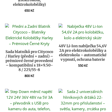
elektrokoloběžky)
650
Kč
48V Li-Ion nabíječka 54,6V
2A pro elektrokoloběžky a
Sada blatníků pro Citycoco
elektrokola – automatické
/ Harley (přední + zadní) –
vypnutí, ochrana baterie
prémiové černé provedení
– kompatibilní s 18×9.50-
550
Kč
8 / 225/55-8
800
Kč