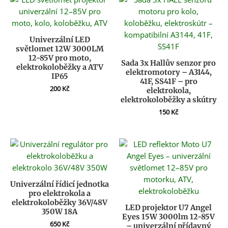
Univerzální LED
světlomet 12W 3000LM
12-85V pro moto,
Sada 3x Hallův senzor pro
elektrokoloběžky a ATV
elektromotory – A3144,
IP65
41F, SS41F – pro
200
Kč
elektrokola,
elektrokoloběžky a skútry
150
Kč
Univerzální řídicí jednotka
pro elektrokola a
elektrokoloběžky 36V/48V
LED projektor U7 Angel
350W 18A
Eyes 15W 3000lm 12-85V
650
Kč
– univerzální přídavný