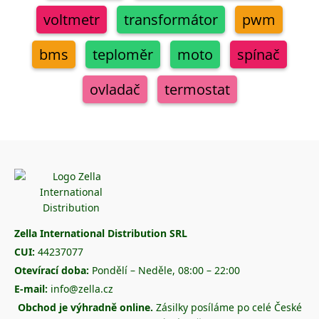
voltmetr
transformátor
pwm
bms
teploměr
moto
spínač
ovladač
termostat
Zella International Distribution SRL
CUI:
44237077
Otevírací doba:
Pondělí – Neděle, 08:00 – 22:00
E-mail:
info@zella.cz
Obchod je výhradně online.
Zásilky posíláme po celé České