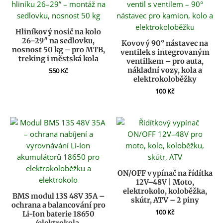
Hliníkový nosič na kolo
26–29″ na sedlovku,
Kovový 90° nástavec na
nosnost 50 kg – pro MTB,
ventilek s integrovaným
treking i městská kola
ventilkem – pro auta,
nákladní vozy, kola a
550
Kč
elektrokoloběžky
100
Kč
ON/OFF vypínač na řídítka
12V–48V | Moto,
elektrokolo, koloběžka,
BMS modul 13S 48V 35A –
skútr, ATV – 2 piny
ochrana a balancování pro
100
Kč
Li-Ion baterie 18650
(elektrokola,