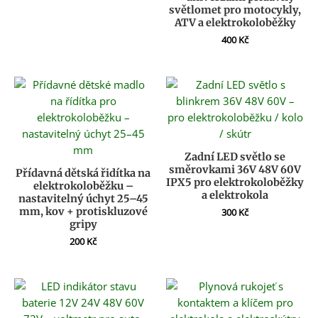
světlomet pro motocykly,
ATV a elektrokoloběžky
400
Kč
Zadní LED světlo se
směrovkami 36V 48V 60V
Přídavná dětská řidítka na
IPX5 pro elektrokoloběžky
elektrokoloběžku –
a elektrokola
nastavitelný úchyt 25–45
mm, kov + protiskluzové
300
Kč
gripy
200
Kč