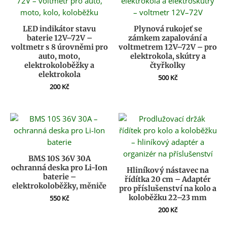
LED indikátor stavu
Plynová rukojeť se
baterie 12V–72V –
zámkem zapalování a
voltmetr s 8 úrovněmi pro
voltmetrem 12V–72V – pro
auto, moto,
elektrokola, skútry a
elektrokoloběžky a
čtyřkolky
elektrokola
500
Kč
200
Kč
BMS 10S 36V 30A
ochranná deska pro Li-Ion
Hliníkový nástavec na
baterie –
řídítka 20 cm – Adaptér
elektrokoloběžky, měniče
pro příslušenství na kolo a
koloběžku 22–23 mm
550
Kč
200
Kč