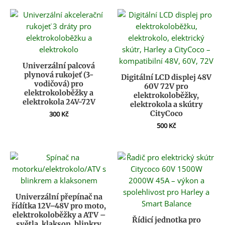
Univerzální palcová
plynová rukojeť (3-
Digitální LCD displej 48V
vodičová) pro
60V 72V pro
elektrokoloběžky a
elektrokoloběžky,
elektrokola 24V-72V
elektrokola a skútry
CityCoco
300
Kč
500
Kč
Univerzální přepínač na
řídítka 12V–48V pro moto,
elektrokoloběžky a ATV –
Řídicí jednotka pro
světla, klakson, blinkry