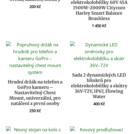
elektrokoloběžky 60V 45A
200
Kč
1500W-2000W Citycoco
Harley Smart Balance
Brushless
1 450
Kč
Sada 2 dynamických LED
blinkrů pro
Hrudní držák na telefon a
elektrokoloběžky a skútry
GoPro kameru –
36V-72V, IP67, Flowing
Nastavitelný Chest
Water
Mount, univerzální, pro
natáčení z první osoby
400
Kč
250
Kč