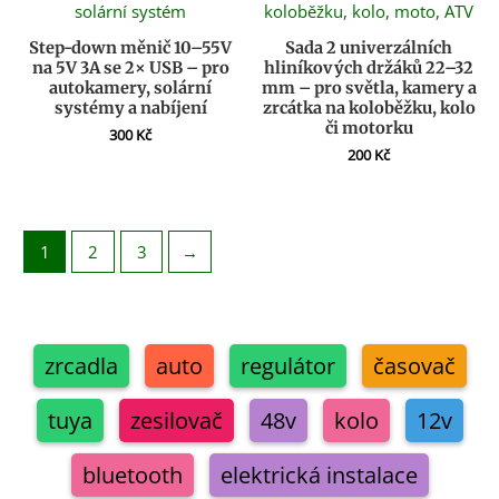
Step-down měnič 10–55V
Sada 2 univerzálních
na 5V 3A se 2× USB – pro
hliníkových držáků 22–32
autokamery, solární
mm – pro světla, kamery a
systémy a nabíjení
zrcátka na koloběžku, kolo
či motorku
300
Kč
200
Kč
1
2
3
→
zrcadla
auto
regulátor
časovač
tuya
zesilovač
48v
kolo
12v
bluetooth
elektrická instalace