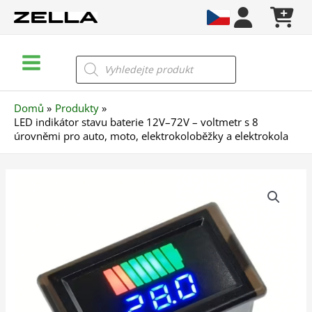
Přeskočit
na
obsah
Main
Products
search
Menu
Domů
Produkty
LED indikátor stavu baterie 12V–72V – voltmetr s 8
úrovněmi pro auto, moto, elektrokoloběžky a elektrokola
LED
indikátor
stavu
baterie
12V–
72V
–
voltmetr
s