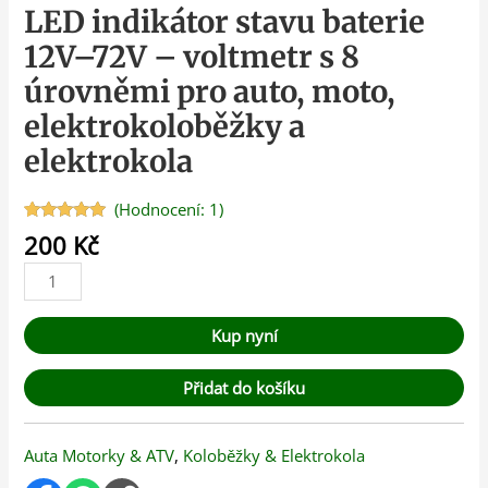
LED indikátor stavu baterie
12V–72V – voltmetr s 8
úrovněmi pro auto, moto,
elektrokoloběžky a
elektrokola
(Hodnocení:
1
)
Hodnoceno
1
200
Kč
5.00
z 5 na
základě
hodnocení
zákazníka
Kup nyní
Přidat do košíku
Auta Motorky & ATV
,
Koloběžky & Elektrokola