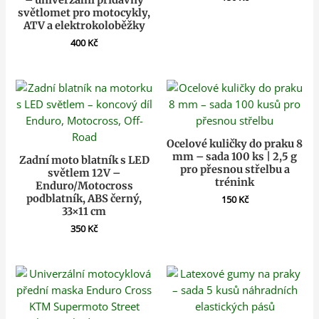
světlomet pro motocykly,
ATV a elektrokoloběžky
400
Kč
Ocelové kuličky do praku 8
mm – sada 100 ks | 2,5 g
Zadní moto blatník s LED
pro přesnou střelbu a
světlem 12V –
trénink
Enduro/Motocross
podblatník, ABS černý,
150
Kč
33×11 cm
350
Kč