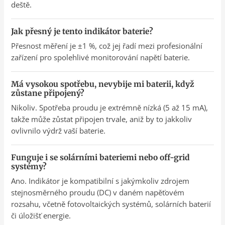
deště.
Jak přesný je tento indikátor baterie?
Přesnost měření je ±1 %, což jej řadí mezi profesionální
zařízení pro spolehlivé monitorování napětí baterie.
Má vysokou spotřebu, nevybije mi baterii, když
zůstane připojený?
Nikoliv. Spotřeba proudu je extrémně nízká (5 až 15 mA),
takže může zůstat připojen trvale, aniž by to jakkoliv
ovlivnilo výdrž vaší baterie.
Funguje i se solárními bateriemi nebo off-grid
systémy?
Ano. Indikátor je kompatibilní s jakýmkoliv zdrojem
stejnosměrného proudu (DC) v daném napěťovém
rozsahu, včetně fotovoltaických systémů, solárních baterií
či úložišť energie.