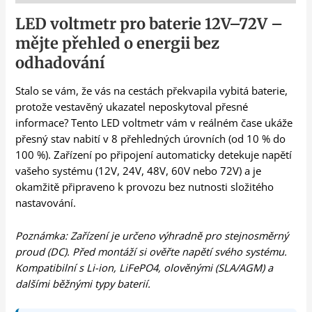
LED voltmetr pro baterie 12V–72V –
mějte přehled o energii bez
odhadování
Stalo se vám, že vás na cestách překvapila vybitá baterie,
protože vestavěný ukazatel neposkytoval přesné
informace? Tento LED voltmetr vám v reálném čase ukáže
přesný stav nabití v 8 přehledných úrovních (od 10 % do
100 %). Zařízení po připojení automaticky detekuje napětí
vašeho systému (12V, 24V, 48V, 60V nebo 72V) a je
okamžitě připraveno k provozu bez nutnosti složitého
nastavování.
Poznámka: Zařízení je určeno výhradně pro stejnosměrný
proud (DC). Před montáží si ověřte napětí svého systému.
Kompatibilní s Li-ion, LiFePO4, olověnými (SLA/AGM) a
dalšími běžnými typy baterií.