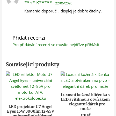
**n* K*****
22/06/2026
5
z 5
Kamarád doporučil, displej je dobře čitelný.
Přidat recenzi
Pro přidávání recenzí se musíte nejdříve
přihlásit
.
Související produkty
Luxusní kožená klíčenka s
LED svítilnou a otvírákem
– elegantní dárek pro
LED projektor U7 Angel
muže
Eyes 15W 3000lm 12-85V
150
Kč
– univerzální přídavný