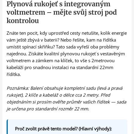
Plynová rukojeť s integrovaným
voltmetrem – mějte svůj stroj pod
kontrolou
Znáte ten pocit, kdy uprostřed cesty netušíte, kolik energie
vám ještě zbývá v baterii? Nebo řešíte, kam na řídítka
umístit spínací skříňku? Tato sada vyřeší oba problémy
najednou. Získáte kvalitní plynovou rukojeť s vestavěným
voltmetrem a zámkem na klíček, to vše s 2metrovou
kabeláží pro snadnou instalaci na standardní 22mm
řídítka.
Poznámka: Balení obsahuje kompletní sadu (levá a pravá
rukojeť), 2 klíče a kabeláž o délce cca 2 metry. Před
objednáním si prosím ověřte průměr vašich řídítek — sada
je určena pro standardní rozměr 22 mm.
Proč zvolit právě tento model? (Hlavní výhody):