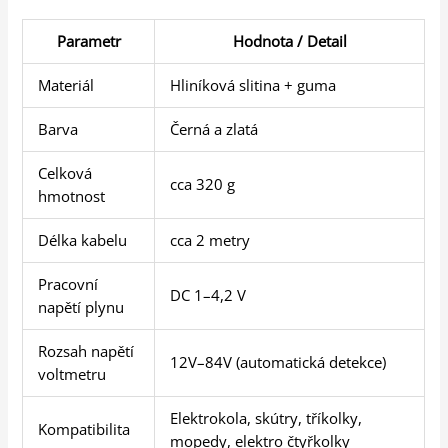
Parametr
Hodnota / Detail
Materiál
Hliníková slitina + guma
Barva
Černá a zlatá
Celková
cca 320 g
hmotnost
Délka kabelu
cca 2 metry
Pracovní
DC 1–4,2 V
napětí plynu
Rozsah napětí
12V–84V (automatická detekce)
voltmetru
Elektrokola, skútry, tříkolky,
Kompatibilita
mopedy, elektro čtyřkolky