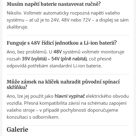
Musím napětí baterie nastavovat ručně?
Nikoliv. Voltmetr automaticky rozpozná napětí vašeho
systému – ať už je to 24V, 48V nebo 72V – a displej se sám
zkalibruje.
Funguje s 48V řídicí jednotkou a Li-ion baterií?
Ano, bez problémů. U
48V
systémů voltmetr monitoruje
rozsah
39V (vybitá) – 54V (plně nabitá)
, což přesně
odpovídá potřebám standardní Li-ion baterie.
Může zámek na klíček nahradit původní spínací
skříňku?
Ano, lze jej použít jako
hlavní vypínač
elektrického obvodu
vozidla. Přesná kompatibilita závisí na schématu zapojení
vašeho stroje – v případě pochybností doporučujeme
konzultaci s odborníkem.
Galerie