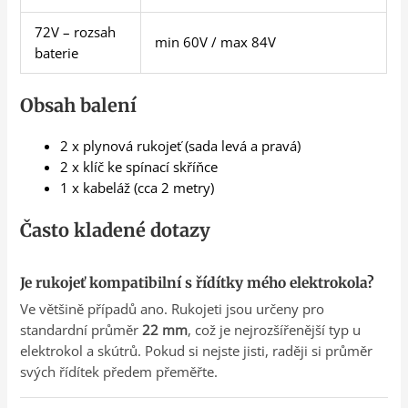
72V – rozsah
min 60V / max 84V
baterie
Obsah balení
2 x plynová rukojeť (sada levá a pravá)
2 x klíč ke spínací skříňce
1 x kabeláž (cca 2 metry)
Často kladené dotazy
Je rukojeť kompatibilní s řídítky mého elektrokola?
Ve většině případů ano. Rukojeti jsou určeny pro
standardní průměr
22 mm
, což je nejrozšířenější typ u
elektrokol a skútrů. Pokud si nejste jisti, raději si průměr
svých řídítek předem přeměřte.