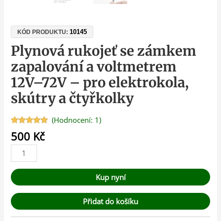
10145
KÓD PRODUKTU:
Plynová rukojeť se zámkem
zapalování a voltmetrem
12V–72V – pro elektrokola,
skútry a čtyřkolky
(Hodnocení:
1
)
Hodnoceno
1
500
Kč
5.00
z 5 na
základě
hodnocení
zákazníka
Kup nyní
Přidat do košíku