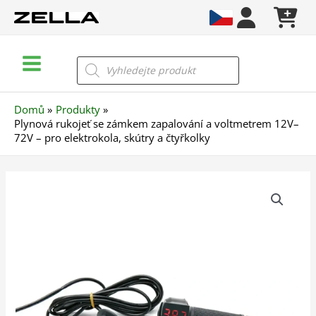
Přeskočit
na
obsah
Main
Products
search
Menu
Domů
Produkty
Plynová rukojeť se zámkem zapalování a voltmetrem 12V–
72V – pro elektrokola, skútry a čtyřkolky
Plynová
rukojeť
se
zámkem
zapalování
a
voltmetrem
12V–
72V