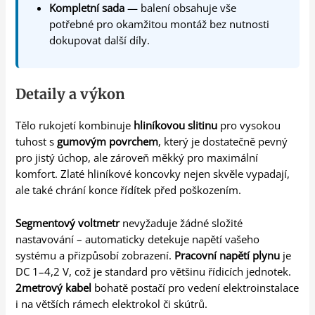
Kompletní sada
— balení obsahuje vše
potřebné pro okamžitou montáž bez nutnosti
dokupovat další díly.
Detaily a výkon
Tělo rukojetí kombinuje
hliníkovou slitinu
pro vysokou
tuhost s
gumovým povrchem
, který je dostatečně pevný
pro jistý úchop, ale zároveň měkký pro maximální
komfort. Zlaté hliníkové koncovky nejen skvěle vypadají,
ale také chrání konce řídítek před poškozením.
Segmentový voltmetr
nevyžaduje žádné složité
nastavování – automaticky detekuje napětí vašeho
systému a přizpůsobí zobrazení.
Pracovní napětí plynu
je
DC 1–4,2 V, což je standard pro většinu řídicích jednotek.
2metrový kabel
bohatě postačí pro vedení elektroinstalace
i na větších rámech elektrokol či skútrů.