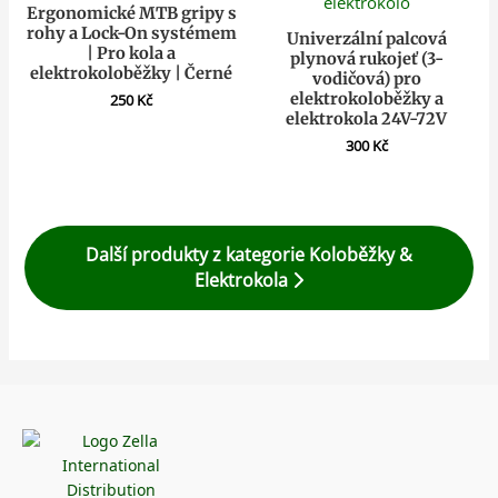
Ergonomické MTB gripy s
rohy a Lock-On systémem
Univerzální palcová
| Pro kola a
plynová rukojeť (3-
elektrokoloběžky | Černé
vodičová) pro
elektrokoloběžky a
250
Kč
elektrokola 24V-72V
300
Kč
Další produkty z kategorie Koloběžky &
Elektrokola