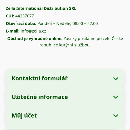
Zella International Distribution SRL
CUI:
44237077
Otevírací doba:
Pondělí – Neděle, 08:00 – 22:00
E-mail:
info@zella.cz
Obchod je výhradně online.
Zásilky posíláme po celé České
republice kurýrní službou.
Kontaktní formulář
Užitečné informace
Údaje o společnosti
O nás
Název společnosti:
Zella International
Můj účet
Jak objednávat?
Distribution SRL
Moje objednávky
Způsoby platby