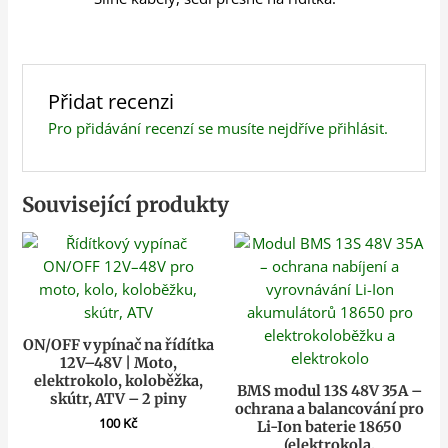
Přidat recenzi
Pro přidávání recenzí se musíte nejdříve
přihlásit
.
Související produkty
ON/OFF vypínač na řídítka
12V–48V | Moto,
elektrokolo, koloběžka,
BMS modul 13S 48V 35A –
skútr, ATV – 2 piny
ochrana a balancování pro
100
Kč
Li-Ion baterie 18650
(elektrokola,