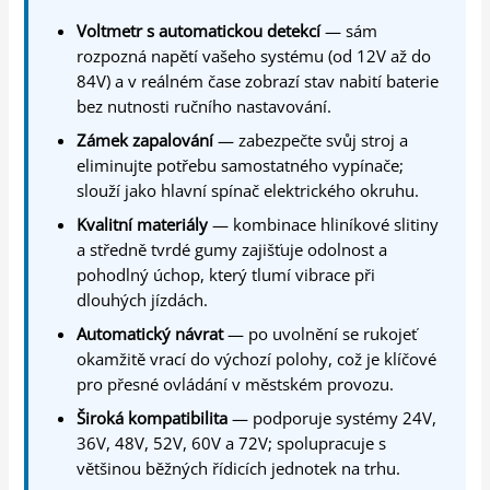
Voltmetr s automatickou detekcí
— sám
rozpozná napětí vašeho systému (od 12V až do
84V) a v reálném čase zobrazí stav nabití baterie
bez nutnosti ručního nastavování.
Zámek zapalování
— zabezpečte svůj stroj a
eliminujte potřebu samostatného vypínače;
slouží jako hlavní spínač elektrického okruhu.
Kvalitní materiály
— kombinace hliníkové slitiny
a středně tvrdé gumy zajišťuje odolnost a
pohodlný úchop, který tlumí vibrace při
dlouhých jízdách.
Automatický návrat
— po uvolnění se rukojeť
okamžitě vrací do výchozí polohy, což je klíčové
pro přesné ovládání v městském provozu.
Široká kompatibilita
— podporuje systémy 24V,
36V, 48V, 52V, 60V a 72V; spolupracuje s
většinou běžných řídicích jednotek na trhu.