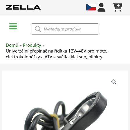
Přeskočit
na
obsah
Main
Products
search
Menu
Domů
Produkty
Univerzální přepínač na řídítka 12V–48V pro moto,
elektrokoloběžky a ATV – světla, klakson, blinkry
Univerzální
přepínač
na
řídítka
12V–
48V
pro
moto,
elektrokoloběžky