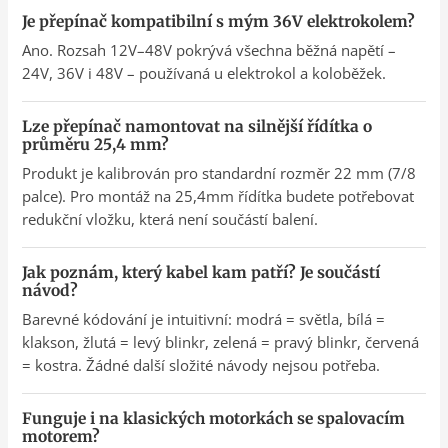
Je přepínač kompatibilní s mým 36V elektrokolem?
Ano. Rozsah 12V–48V pokrývá všechna běžná napětí –
24V, 36V i 48V – používaná u elektrokol a koloběžek.
Lze přepínač namontovat na silnější řídítka o
průměru 25,4 mm?
Produkt je kalibrován pro standardní rozměr 22 mm (7/8
palce). Pro montáž na 25,4mm řídítka budete potřebovat
redukční vložku, která není součástí balení.
Jak poznám, který kabel kam patří? Je součástí
návod?
Barevné kódování je intuitivní: modrá = světla, bílá =
klakson, žlutá = levý blinkr, zelená = pravý blinkr, červená
= kostra. Žádné další složité návody nejsou potřeba.
Funguje i na klasických motorkách se spalovacím
motorem?