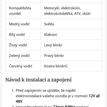
Kompatibilita
Motocykl, elektrokolo,
vozidel
elektrokoloběžka, ATV, skútr
Modrý vodič
Světla
Bílý vodič
Klakson
Žlutý vodič
Levý blinkr
Zelený vodič
Pravý blinkr
Červený vodič
Kostra blinkrů
Návod k instalaci a zapojení
Před zapojením se ujistěte, že napětí
elektroinstalace vašeho vozidla je v rozmezí
12V až
48V
.
Upevněte přepínač na
22mm řídítka
pomocí