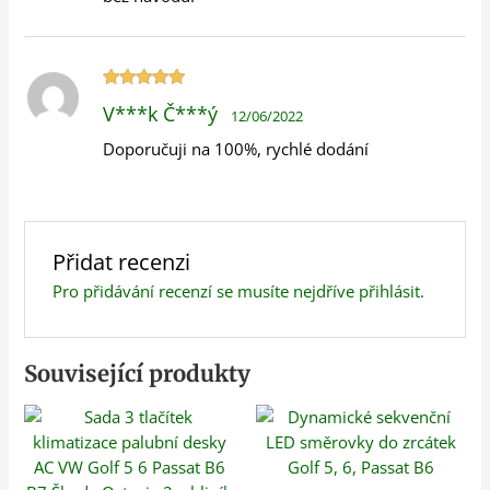
Hodnocení
V***k Č***ý
12/06/2022
5
z 5
Doporučuji na 100%, rychlé dodání
Přidat recenzi
Pro přidávání recenzí se musíte nejdříve
přihlásit
.
Související produkty