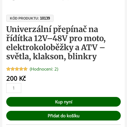
10139
KÓD PRODUKTU:
Univerzální přepínač na
řídítka 12V–48V pro moto,
elektrokoloběžky a ATV –
světla, klakson, blinkry
(Hodnocení:
2
)
Hodnoceno
2
200
Kč
5.00
z 5 na
základě
hodnocení
zákazníků
Kup nyní
Přidat do košíku