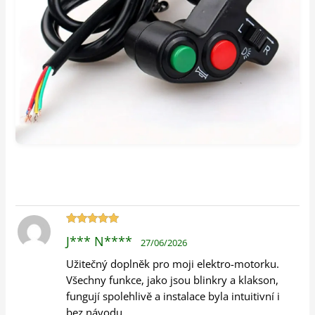
Hodnocení
J*** N****
27/06/2026
5
z 5
Užitečný doplněk pro moji elektro-motorku.
Všechny funkce, jako jsou blinkry a klakson,
fungují spolehlivě a instalace byla intuitivní i
bez návodu.