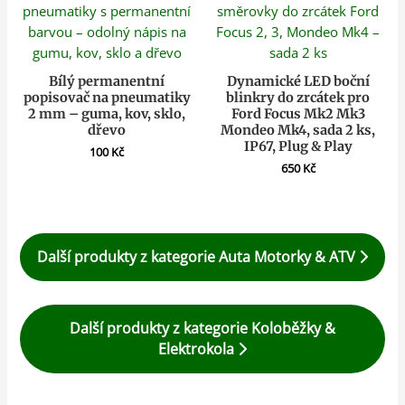
Bílý permanentní
Dynamické LED boční
popisovač na pneumatiky
blinkry do zrcátek pro
2 mm – guma, kov, sklo,
Ford Focus Mk2 Mk3
dřevo
Mondeo Mk4, sada 2 ks,
IP67, Plug & Play
100
Kč
650
Kč
Další produkty z kategorie Auta Motorky & ATV
Další produkty z kategorie Koloběžky &
Elektrokola