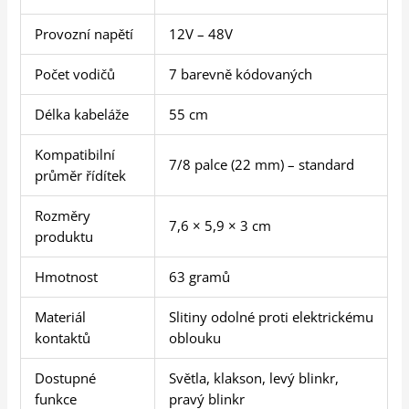
Provozní napětí
12V – 48V
Počet vodičů
7 barevně kódovaných
Délka kabeláže
55 cm
Kompatibilní
7/8 palce (22 mm) – standard
průměr řídítek
Rozměry
7,6 × 5,9 × 3 cm
produktu
Hmotnost
63 gramů
Materiál
Slitiny odolné proti elektrickému
kontaktů
oblouku
Dostupné
Světla, klakson, levý blinkr,
funkce
pravý blinkr