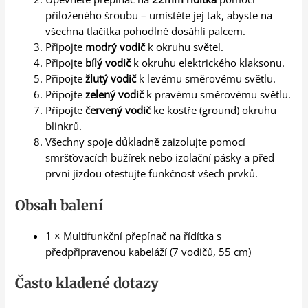
přiloženého šroubu – umístěte jej tak, abyste na
všechna tlačítka pohodlně dosáhli palcem.
Připojte
modrý vodič
k okruhu světel.
Připojte
bílý vodič
k okruhu elektrického klaksonu.
Připojte
žlutý vodič
k levému směrovému světlu.
Připojte
zelený vodič
k pravému směrovému světlu.
Připojte
červený vodič
ke kostře (ground) okruhu
blinkrů.
Všechny spoje důkladně zaizolujte pomocí
smršťovacích bužírek nebo izolační pásky a před
první jízdou otestujte funkčnost všech prvků.
Obsah balení
1 × Multifunkční přepínač na řídítka s
předpřipravenou kabeláží (7 vodičů, 55 cm)
Často kladené dotazy