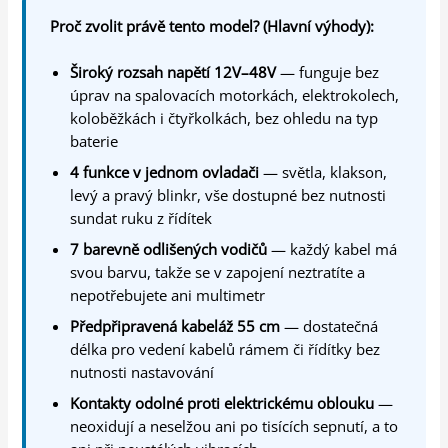
Proč zvolit právě tento model? (Hlavní výhody):
Široký rozsah napětí 12V–48V
— funguje bez
úprav na spalovacích motorkách, elektrokolech,
koloběžkách i čtyřkolkách, bez ohledu na typ
baterie
4 funkce v jednom ovladači
— světla, klakson,
levý a pravý blinkr, vše dostupné bez nutnosti
sundat ruku z řídítek
7 barevně odlišených vodičů
— každý kabel má
svou barvu, takže se v zapojení neztratíte a
nepotřebujete ani multimetr
Předpřipravená kabeláž 55 cm
— dostatečná
délka pro vedení kabelů rámem či řídítky bez
nutnosti nastavování
Kontakty odolné proti elektrickému oblouku
—
neoxidují a neselžou ani po tisících sepnutí, a to