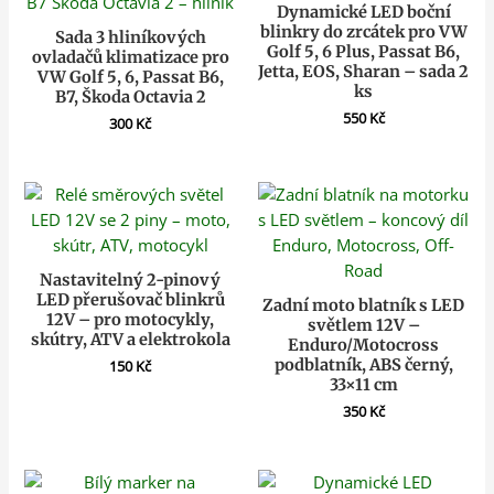
Dynamické LED boční
blinkry do zrcátek pro VW
Sada 3 hliníkových
Golf 5, 6 Plus, Passat B6,
ovladačů klimatizace pro
Jetta, EOS, Sharan – sada 2
VW Golf 5, 6, Passat B6,
ks
B7, Škoda Octavia 2
550
Kč
300
Kč
Nastavitelný 2-pinový
LED přerušovač blinkrů
Zadní moto blatník s LED
12V – pro motocykly,
světlem 12V –
skútry, ATV a elektrokola
Enduro/Motocross
podblatník, ABS černý,
150
Kč
33×11 cm
350
Kč