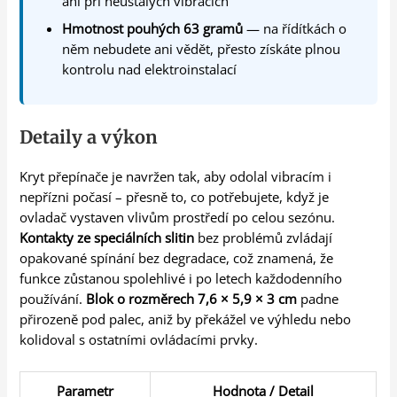
ani při neustálých vibracích
Hmotnost pouhých 63 gramů
— na řídítkách o
něm nebudete ani vědět, přesto získáte plnou
kontrolu nad elektroinstalací
Detaily a výkon
Kryt přepínače je navržen tak, aby odolal vibracím i
nepřízni počasí – přesně to, co potřebujete, když je
ovladač vystaven vlivům prostředí po celou sezónu.
Kontakty ze speciálních slitin
bez problémů zvládají
opakované spínání bez degradace, což znamená, že
funkce zůstanou spolehlivé i po letech každodenního
používání.
Blok o rozměrech 7,6 × 5,9 × 3 cm
padne
přirozeně pod palec, aniž by překážel ve výhledu nebo
kolidoval s ostatními ovládacími prvky.
Parametr
Hodnota / Detail