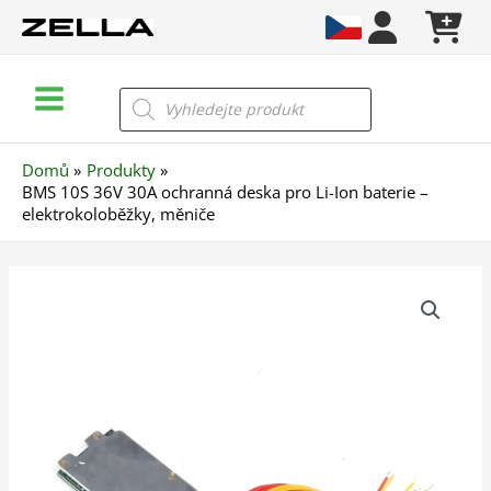
Přeskočit
na
obsah
Main
Products
search
Menu
Domů
Produkty
BMS 10S 36V 30A ochranná deska pro Li-Ion baterie –
elektrokoloběžky, měniče
BMS
10S
36V
30A
ochranná
deska
pro
Li-
Ion