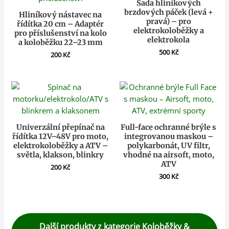
Sada hliníkových
brzdových páček (levá +
Hliníkový nástavec na
pravá) – pro
řídítka 20 cm – Adaptér
elektrokoloběžky a
pro příslušenství na kolo
elektrokola
a koloběžku 22–23 mm
500
Kč
200
Kč
Univerzální přepínač na
Full-face ochranné brýle s
řídítka 12V–48V pro moto,
integrovanou maskou –
elektrokoloběžky a ATV –
polykarbonát, UV filtr,
světla, klakson, blinkry
vhodné na airsoft, moto,
ATV
200
Kč
300
Kč
Další produkty z kategorie Koloběžky &