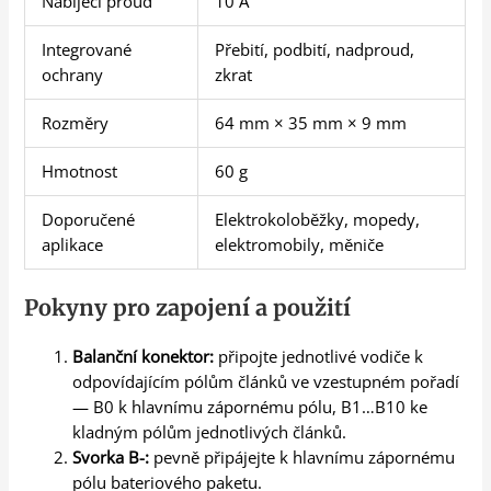
Nabíjecí proud
10 A
Integrované
Přebití, podbití, nadproud,
ochrany
zkrat
Rozměry
64 mm × 35 mm × 9 mm
Hmotnost
60 g
Doporučené
Elektrokoloběžky, mopedy,
aplikace
elektromobily, měniče
Pokyny pro zapojení a použití
Balanční konektor:
připojte jednotlivé vodiče k
odpovídajícím pólům článků ve vzestupném pořadí
— B0 k hlavnímu zápornému pólu, B1…B10 ke
kladným pólům jednotlivých článků.
Svorka B-:
pevně připájejte k hlavnímu zápornému
pólu bateriového paketu.