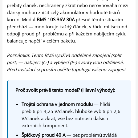
přebitý článek, nechráněný zkrat nebo nerovnováha mezi
články mohou zničit celý akumulátor v hodnotě tisíců
korun. Modul
BMS 10S 36V 30A
přesně těmto situacím
předchází — monitoruje každý článek, v řádu milisekund
odpojí proud při problému a při každém nabíjecím cyklu
balancuje napětí v celém paketu.
Poznámka: Tento BMS využívá oddělené zapojení (split
port) — nabíjecí (C-) a vybíjecí (P-) svorky jsou oddělené.
Před instalací si prosím ověřte topologii vašeho zapojení.
Proč zvolit právě tento model? (Hlavní výhody):
Trojitá ochrana v jednom modulu
— hlídá
přebití při 4,25 V/článek, hluboké vybití při 2,6
V/článek a zkrat, vše bez nutnosti dalších
externích komponent.
Špičkový proud 40 A
— bez problémů zvládá