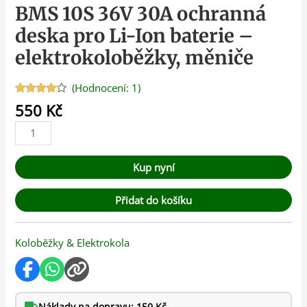
BMS 10S 36V 30A ochranná
deska pro Li-Ion baterie –
elektrokoloběžky, měniče
(Hodnocení:
1
)
Hodnoceno
1
550
Kč
4.00
z 5
na
základě
hodnocení
zákazníka
Kup nyní
Přidat do košíku
Koloběžky & Elektrokola
Náklady na dopravu: 150 Kč