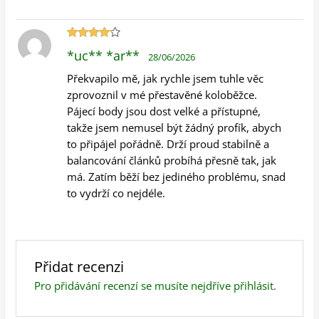
Hodnocení
*uc** *ar**
28/06/2026
4
z 5
Překvapilo mě, jak rychle jsem tuhle věc
zprovoznil v mé přestavěné koloběžce.
Pájecí body jsou dost velké a přístupné,
takže jsem nemusel být žádný profík, abych
to připájel pořádně. Drží proud stabilně a
balancování článků probíhá přesně tak, jak
má. Zatím běží bez jediného problému, snad
to vydrží co nejdéle.
Přidat recenzi
Pro přidávání recenzí se musíte nejdříve
přihlásit
.