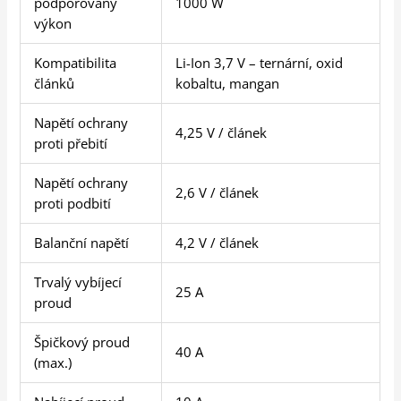
podporovaný
1000 W
výkon
Kompatibilita
Li-Ion 3,7 V – ternární, oxid
článků
kobaltu, mangan
Napětí ochrany
4,25 V / článek
proti přebití
Napětí ochrany
2,6 V / článek
proti podbití
Balanční napětí
4,2 V / článek
Trvalý vybíjecí
25 A
proud
Špičkový proud
40 A
(max.)