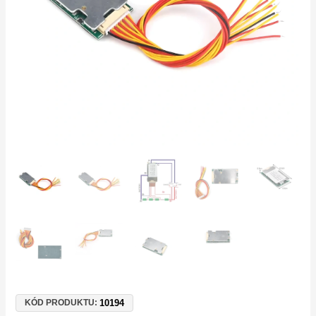
baterie
–
elektrokoloběžky,
měniče
množství
10194
KÓD PRODUKTU: