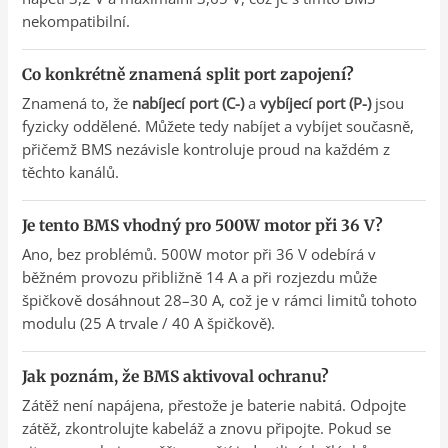
nekompatibilní.
Co konkrétně znamená split port zapojení?
Znamená to, že
nabíjecí port (C-)
a
vybíjecí port (P-)
jsou
fyzicky oddělené. Můžete tedy nabíjet a vybíjet současně,
přičemž BMS nezávisle kontroluje proud na každém z
těchto kanálů.
Je tento BMS vhodný pro 500W motor při 36 V?
Ano, bez problémů. 500W motor při 36 V odebírá v
běžném provozu přibližně 14 A a při rozjezdu může
špičkově dosáhnout 28–30 A, což je v rámci limitů tohoto
modulu (25 A trvale / 40 A špičkově).
Jak poznám, že BMS aktivoval ochranu?
Zátěž není napájena, přestože je baterie nabitá. Odpojte
zátěž, zkontrolujte kabeláž a znovu připojte. Pokud se