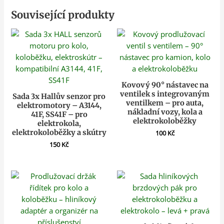
Související produkty
Kovový 90° nástavec na
ventilek s integrovaným
Sada 3x Hallův senzor pro
ventilkem – pro auta,
elektromotory – A3144,
nákladní vozy, kola a
41F, SS41F – pro
elektrokoloběžky
elektrokola,
elektrokoloběžky a skútry
100
Kč
150
Kč