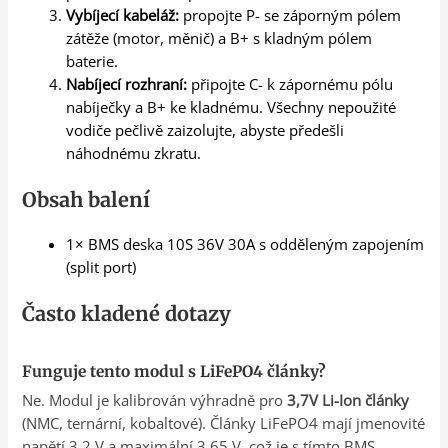
Vybíjecí kabeláž:
propojte P- se záporným pólem
zátěže (motor, měnič) a B+ s kladným pólem
baterie.
Nabíjecí rozhraní:
připojte C- k zápornému pólu
nabíječky a B+ ke kladnému. Všechny nepoužité
vodiče pečlivě zaizolujte, abyste předešli
náhodnému zkratu.
Obsah balení
1× BMS deska 10S 36V 30A s odděleným zapojením
(split port)
Často kladené dotazy
Funguje tento modul s LiFePO4 články?
Ne. Modul je kalibrován výhradně pro
3,7V Li-Ion články
(NMC, ternární, kobaltové). Články LiFePO4 mají jmenovité
napětí 3,2 V a maximální 3,65 V, což je s tímto BMS