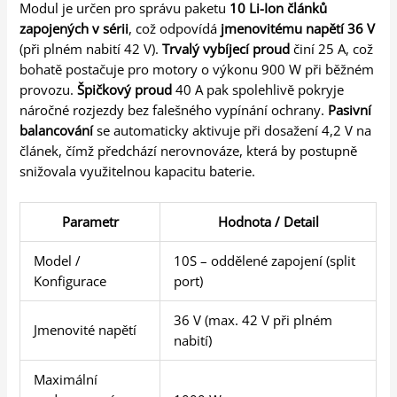
Modul je určen pro správu paketu
10 Li-Ion článků
zapojených v sérii
, což odpovídá
jmenovitému napětí 36 V
(při plném nabití 42 V).
Trvalý vybíjecí proud
činí 25 A, což
bohatě postačuje pro motory o výkonu 900 W při běžném
provozu.
Špičkový proud
40 A pak spolehlivě pokryje
náročné rozjezdy bez falešného vypínání ochrany.
Pasivní
balancování
se automaticky aktivuje při dosažení 4,2 V na
článek, čímž předchází nerovnováze, která by postupně
snižovala využitelnou kapacitu baterie.
Parametr
Hodnota / Detail
Model /
10S – oddělené zapojení (split
Konfigurace
port)
36 V (max. 42 V při plném
Jmenovité napětí
nabití)
Maximální