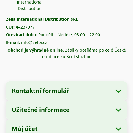
Zella International Distribution SRL
CUI:
44237077
Otevírací doba:
Pondělí – Neděle, 08:00 – 22:00
E-mail:
info@zella.cz
Obchod je výhradně online.
Zásilky posíláme po celé České
republice kurýrní službou.
Kontaktní formulář
Užitečné informace
Údaje o společnosti
O nás
Název společnosti:
Zella International
Můj účet
Jak objednávat?
Distribution SRL