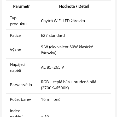
Parametr
Hodnota / Detail
Typ
Chytrá WiFi LED žárovka
produktu
Patice
E27 standard
9 W (ekvivalent 60W klasické
Výkon
žárovky)
Napájecí
AC 85–265 V
napětí
RGB + teplá bílá + studená bílá
Barva světla
(2700K–6500K)
Počet barev
16 milionů
Index
podání
≥ 80