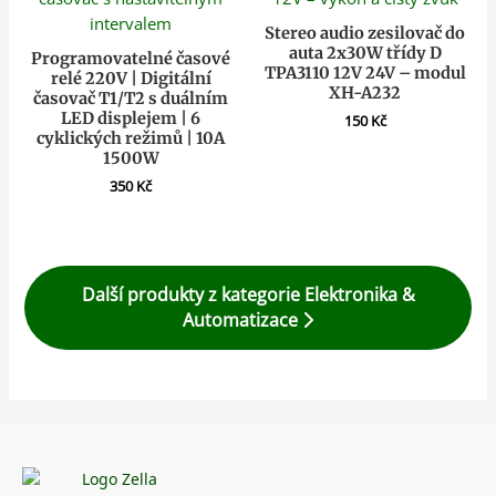
Stereo audio zesilovač do
auta 2x30W třídy D
Programovatelné časové
TPA3110 12V 24V – modul
relé 220V | Digitální
XH-A232
časovač T1/T2 s duálním
LED displejem | 6
150
Kč
cyklických režimů | 10A
1500W
350
Kč
Další produkty z kategorie Elektronika &
Automatizace