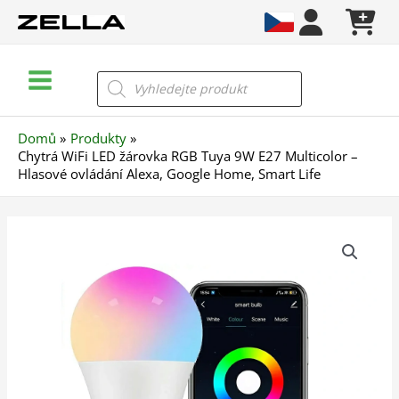
Přeskočit
na
obsah
Main
Products
search
Menu
Domů
Produkty
Chytrá WiFi LED žárovka RGB Tuya 9W E27 Multicolor –
Hlasové ovládání Alexa, Google Home, Smart Life
Chytrá
WiFi
LED
žárovka
RGB
Tuya
9W
E27
Multicolor