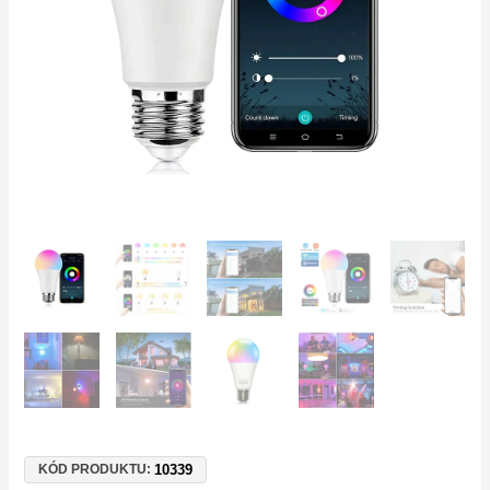
–
Hlasové
ovládání
Alexa,
Google
Home,
Smart
Life
množství
10339
KÓD PRODUKTU: