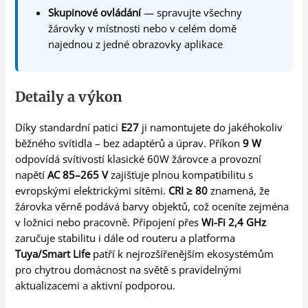
Skupinové ovládání
— spravujte všechny
žárovky v místnosti nebo v celém domě
najednou z jedné obrazovky aplikace
Detaily a výkon
Díky standardní patici
E27
ji namontujete do jakéhokoliv
běžného svítidla – bez adaptérů a úprav. Příkon
9 W
odpovídá svítivostí klasické 60W žárovce a provozní
napětí
AC 85–265 V
zajišťuje plnou kompatibilitu s
evropskými elektrickými sítěmi.
CRI ≥ 80
znamená, že
žárovka věrně podává barvy objektů, což oceníte zejména
v ložnici nebo pracovně. Připojení přes
Wi-Fi 2,4 GHz
zaručuje stabilitu i dále od routeru a platforma
Tuya/Smart Life
patří k nejrozšířenějším ekosystémům
pro chytrou domácnost na světě s pravidelnými
aktualizacemi a aktivní podporou.