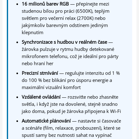
16 milionů barev RGB
— přepínejte mezi
studenou bílou pro práci (6500K), teplým
světlem pro večerní relax (2700K) nebo
jakýmkoliv barevným odstínem jediným
klepnutím
Synchronizace s hudbou v reálném čase
—
žárovka pulzuje v rytmu hudby detekované
mikrofonem telefonu, což je ideální pro párty
nebo hraní her
Precizní stmívání
— regulujte intenzitu od 1 %
do 100 % bez blikání pro úsporu energie a
maximální vizuální komfort
Vzdálené ovládání
— rozsviťte nebo zhasněte
světla, i když jste na dovolené, stejně snadno
jako doma, pokud je žárovka připojena k Wi-Fi
Automatické plánování
— nastavte si časovače
a scénáře (film, relaxace, probouzení), které se
spustí samy bez nutnosti sahat na vypínač