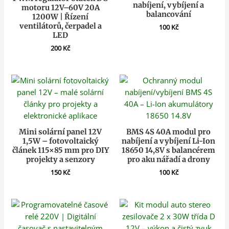
nabíjení, vybíjení a
motoru 12V–60V 20A
balancování
1200W | Řízení
ventilátorů, čerpadel a
100
Kč
LED
200
Kč
Mini solární panel 12V
BMS 4S 40A modul pro
1,5W – fotovoltaický
nabíjení a vybíjení Li-Ion
článek 115×85 mm pro DIY
18650 14,8V s balancérem
projekty a senzory
pro aku nářadí a drony
150
Kč
100
Kč