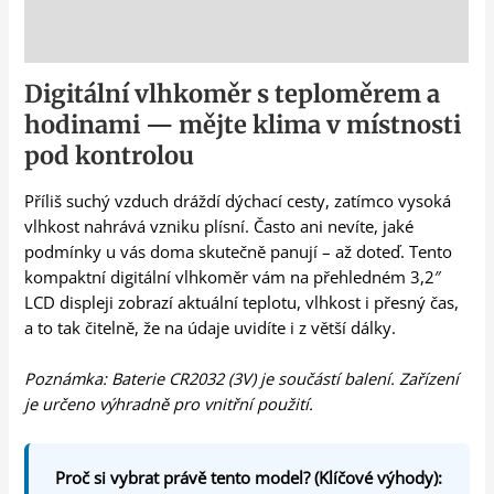
Popis
Digitální vlhkoměr s teploměrem a
hodinami — mějte klima v místnosti
pod kontrolou
Příliš suchý vzduch dráždí dýchací cesty, zatímco vysoká
vlhkost nahrává vzniku plísní. Často ani nevíte, jaké
podmínky u vás doma skutečně panují – až doteď. Tento
kompaktní digitální vlhkoměr vám na přehledném 3,2″
LCD displeji zobrazí aktuální teplotu, vlhkost i přesný čas,
a to tak čitelně, že na údaje uvidíte i z větší dálky.
Poznámka: Baterie CR2032 (3V) je součástí balení. Zařízení
je určeno výhradně pro vnitřní použití.
Proč si vybrat právě tento model? (Klíčové výhody):