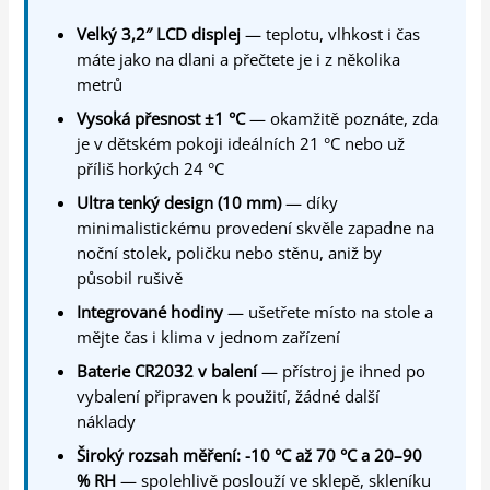
Velký 3,2″ LCD displej
— teplotu, vlhkost i čas
máte jako na dlani a přečtete je i z několika
metrů
Vysoká přesnost ±1 °C
— okamžitě poznáte, zda
je v dětském pokoji ideálních 21 °C nebo už
příliš horkých 24 °C
Ultra tenký design (10 mm)
— díky
minimalistickému provedení skvěle zapadne na
noční stolek, poličku nebo stěnu, aniž by
působil rušivě
Integrované hodiny
— ušetřete místo na stole a
mějte čas i klima v jednom zařízení
Baterie CR2032 v balení
— přístroj je ihned po
vybalení připraven k použití, žádné další
náklady
Široký rozsah měření: -10 °C až 70 °C a 20–90
% RH
— spolehlivě poslouží ve sklepě, skleníku