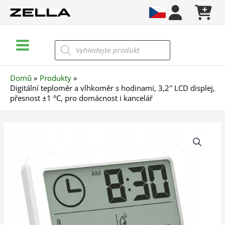
Přeskočit
na
obsah
Main
Products
search
Menu
Domů
Produkty
Digitální teploměr a vlhkoměr s hodinami, 3,2″ LCD displej,
přesnost ±1 °C, pro domácnost i kancelář
Digitální
teploměr
a
vlhkoměr
s
hodinami,
3,2"
LCD
displej,