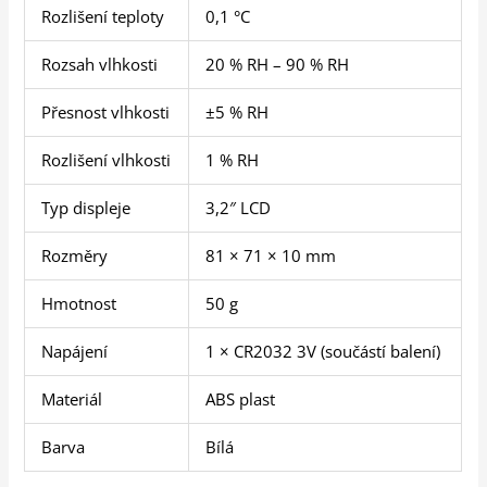
Rozlišení teploty
0,1 °C
Rozsah vlhkosti
20 % RH – 90 % RH
Přesnost vlhkosti
±5 % RH
Rozlišení vlhkosti
1 % RH
Typ displeje
3,2″ LCD
Rozměry
81 × 71 × 10 mm
Hmotnost
50 g
Napájení
1 × CR2032 3V (součástí balení)
Materiál
ABS plast
Barva
Bílá