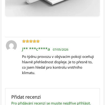
Hodnocení
J** ***c****a
07/05/2026
5
z 5
Po týdnu provozu v obývacím pokoji oceňuji
hlavně přehlednost displeje. Je to přesně to,
co jsem hledal pro kontrolu vnitřního
klimatu.
Přidat recenzi
Pro přidávání recenzí se musíte nejdříve
přihlásit
.