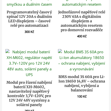
Programovatelný časový
Jednofázové napěťové relé
spínač 12V 20A s duálním
230V 63A s digitálním
LED displejem – časové
displejem a
relé pro automatizaci
automatickým resetem
pro domovní rozvaděče
300
Kč
400
Kč
BMS modul 3S 60A pro Li-
Ion 18650 14,8V – ochrana
Modul pro řízení nabíjení
nabíjení, vybíjení a
baterií XH-M602,
balancování
nastavitelný napěťový
kontrolér 3,7V–120V, pro
100
Kč
12V 24V 48V systémy a
solární panely
250
Kč