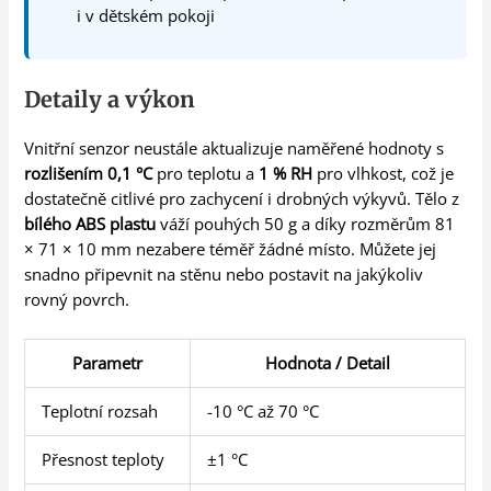
i v dětském pokoji
Detaily a výkon
Vnitřní senzor neustále aktualizuje naměřené hodnoty s
rozlišením 0,1 °C
pro teplotu a
1 % RH
pro vlhkost, což je
dostatečně citlivé pro zachycení i drobných výkyvů. Tělo z
bílého ABS plastu
váží pouhých 50 g a díky rozměrům 81
× 71 × 10 mm nezabere téměř žádné místo. Můžete jej
snadno připevnit na stěnu nebo postavit na jakýkoliv
rovný povrch.
Parametr
Hodnota / Detail
Teplotní rozsah
-10 °C až 70 °C
Přesnost teploty
±1 °C