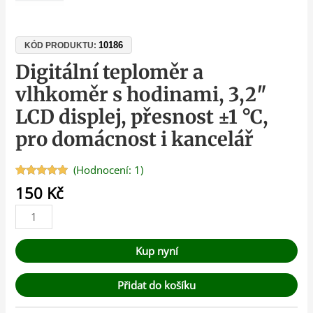
10186
KÓD PRODUKTU:
Digitální teploměr a
vlhkoměr s hodinami, 3,2″
LCD displej, přesnost ±1 °C,
pro domácnost i kancelář
(Hodnocení:
1
)
Hodnoceno
1
150
Kč
5.00
z 5 na
základě
hodnocení
zákazníka
Kup nyní
Přidat do košíku