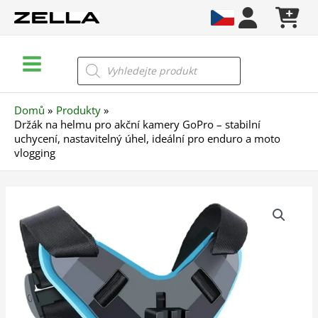
Přeskočit
na
obsah
Main
Products
search
Menu
Domů
Produkty
Držák na helmu pro akční kamery GoPro – stabilní
uchycení, nastavitelný úhel, ideální pro enduro a moto
vlogging
Držák
na
helmu
pro
akční
kamery
GoPro
–