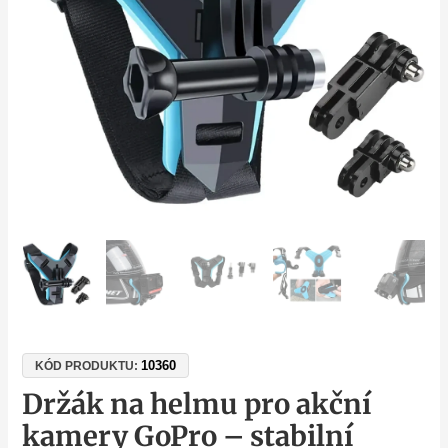
stabilní
uchycení,
nastavitelný
úhel,
ideální
pro
enduro
a
moto
vlogging
množství
10360
KÓD PRODUKTU:
Držák na helmu pro akční
kamery GoPro – stabilní