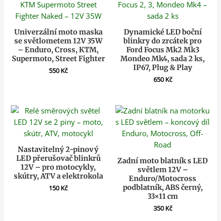
Univerzální moto maska
Dynamické LED boční
se světlometem 12V 35W
blinkry do zrcátek pro
– Enduro, Cross, KTM,
Ford Focus Mk2 Mk3
Supermoto, Street Fighter
Mondeo Mk4, sada 2 ks,
IP67, Plug & Play
550
Kč
650
Kč
Nastavitelný 2-pinový
LED přerušovač blinkrů
Zadní moto blatník s LED
12V – pro motocykly,
světlem 12V –
skútry, ATV a elektrokola
Enduro/Motocross
podblatník, ABS černý,
150
Kč
33×11 cm
350
Kč