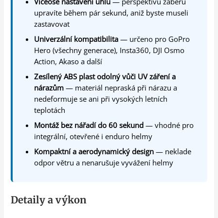
Víceosé nastavení úhlu
— perspektivu záběru
upravíte během pár sekund, aniž byste museli
zastavovat
Univerzální kompatibilita
— určeno pro GoPro
Hero (všechny generace), Insta360, DJI Osmo
Action, Akaso a další
Zesílený ABS plast odolný vůči UV záření a
nárazům
— materiál nepraská při nárazu a
nedeformuje se ani při vysokých letních
teplotách
Montáž bez nářadí do 60 sekund
— vhodné pro
integrální, otevřené i enduro helmy
Kompaktní a aerodynamický design
— neklade
odpor větru a nenarušuje vyvážení helmy
Detaily a výkon