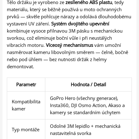
Tělo držáku je vyrobeno ze
zesíleného ABS plastu
, tedy
materiálu, který se běžně používá u moto ochranných
prvků — skvěle pohlcuje nárazy a odolává dlouhodobému
vystavení UV záření.
Systém dvojitého upevnění
kombinuje vysoce přilnavou 3M pásku s mechanickou
svorkou, což eliminuje boční vůle i při neustálých
vibracích motoru.
Víceosý mechanismus
vám umožní
nasměrovat kameru libovolným směrem — čelně, bočně
nebo pod úhlem — bez nutnosti držák z helmy
demontovat.
Parametr
Hodnota / Detail
GoPro Hero (všechny generace),
Kompatibilita
Insta360, DJI Osmo Action, Akaso a
kamer
kamery se standardním úchytem
Odolné 3M lepidlo + mechanická
Typ montáže
nastavitelná svorka