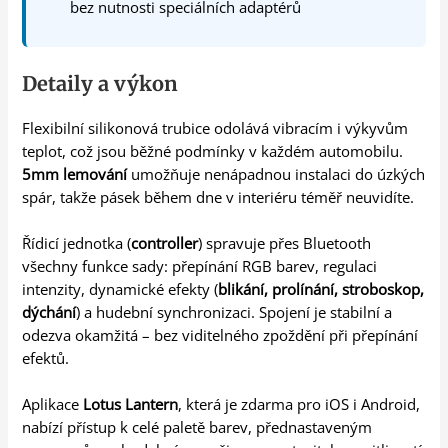
bez nutnosti speciálních adaptérů
Detaily a výkon
Flexibilní silikonová trubice odolává vibracím i výkyvům
teplot, což jsou běžné podmínky v každém automobilu.
5mm lemování
umožňuje nenápadnou instalaci do úzkých
spár, takže pásek během dne v interiéru téměř neuvidíte.
Řídicí jednotka (
controller
) spravuje přes Bluetooth
všechny funkce sady: přepínání RGB barev, regulaci
intenzity, dynamické efekty (
blikání, prolínání, stroboskop,
dýchání
) a hudební synchronizaci. Spojení je stabilní a
odezva okamžitá – bez viditelného zpoždění při přepínání
efektů.
Aplikace
Lotus Lantern
, která je zdarma pro iOS i Android,
nabízí přístup k celé paletě barev, přednastaveným