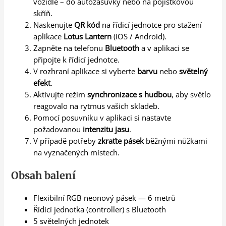
vozidle – do autozásuvky nebo na pojistkovou
skříň.
Naskenujte
QR kód
na řídicí jednotce pro stažení
aplikace
Lotus Lantern
(iOS / Android).
Zapněte na telefonu
Bluetooth
a v aplikaci se
připojte k řídicí jednotce.
V rozhraní aplikace si vyberte
barvu
nebo
světelný
efekt
.
Aktivujte režim
synchronizace s hudbou
, aby světlo
reagovalo na rytmus vašich skladeb.
Pomocí posuvníku v aplikaci si nastavte
požadovanou
intenzitu jasu
.
V případě potřeby
zkraťte pásek
běžnými nůžkami
na vyznačených místech.
Obsah balení
Flexibilní RGB neonový pásek — 6 metrů
Řídicí jednotka (controller) s Bluetooth
5 světelných jednotek