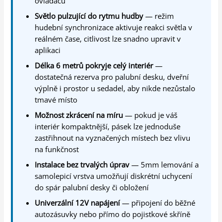
ovladačů
Světlo pulzující do rytmu hudby
— režim
hudební synchronizace aktivuje reakci světla v
reálném čase, citlivost lze snadno upravit v
aplikaci
Délka 6 metrů pokryje celý interiér
—
dostatečná rezerva pro palubní desku, dveřní
výplně i prostor u sedadel, aby nikde nezůstalo
tmavé místo
Možnost zkrácení na míru
— pokud je váš
interiér kompaktnější, pásek lze jednoduše
zastřihnout na vyznačených místech bez vlivu
na funkčnost
Instalace bez trvalých úprav
— 5mm lemování a
samolepicí vrstva umožňují diskrétní uchycení
do spár palubní desky či obložení
Univerzální 12V napájení
— připojení do běžné
autozásuvky nebo přímo do pojistkové skříně