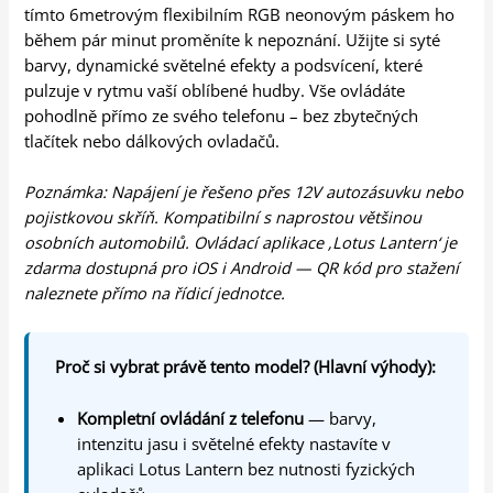
tímto 6metrovým flexibilním RGB neonovým páskem ho
během pár minut proměníte k nepoznání. Užijte si syté
barvy, dynamické světelné efekty a podsvícení, které
pulzuje v rytmu vaší oblíbené hudby. Vše ovládáte
pohodlně přímo ze svého telefonu – bez zbytečných
tlačítek nebo dálkových ovladačů.
Poznámka: Napájení je řešeno přes 12V autozásuvku nebo
pojistkovou skříň. Kompatibilní s naprostou většinou
osobních automobilů. Ovládací aplikace ‚Lotus Lantern‘ je
zdarma dostupná pro iOS i Android — QR kód pro stažení
naleznete přímo na řídicí jednotce.
Proč si vybrat právě tento model? (Hlavní výhody):
Kompletní ovládání z telefonu
— barvy,
intenzitu jasu i světelné efekty nastavíte v
aplikaci Lotus Lantern bez nutnosti fyzických