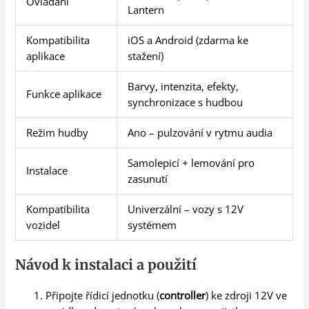
Ovládání
Lantern
Kompatibilita
iOS a Android (zdarma ke
aplikace
stažení)
Barvy, intenzita, efekty,
Funkce aplikace
synchronizace s hudbou
Režim hudby
Ano – pulzování v rytmu audia
Samolepicí + lemování pro
Instalace
zasunutí
Kompatibilita
Univerzální – vozy s 12V
vozidel
systémem
Návod k instalaci a použití
Připojte řídicí jednotku (
controller
) ke zdroji 12V ve