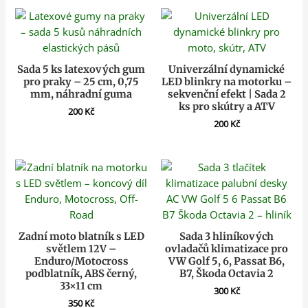
Sada 5 ks latexových gum
Univerzální dynamické
pro praky – 25 cm, 0,75
LED blinkry na motorku –
mm, náhradní guma
sekvenční efekt | Sada 2
ks pro skútry a ATV
200
Kč
200
Kč
Zadní moto blatník s LED
Sada 3 hliníkových
světlem 12V –
ovladačů klimatizace pro
Enduro/Motocross
VW Golf 5, 6, Passat B6,
podblatník, ABS černý,
B7, Škoda Octavia 2
33×11 cm
300
Kč
350
Kč