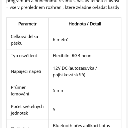
programům a hudebnímu režimu s nastavitelnou citlivostí
– vše v přehledném rozhraní, které zvládne ovládat každý.
Parametr
Hodnota / Detail
Celková délka
6 metrů
pásku
Typ osvětlení
Flexibilní RGB neon
12V DC (autozásuvka /
Napájecí napětí
pojistková skříň)
Průměr
5 mm
lemování
Počet světelných
5
jednotek
Bluetooth přes aplikaci Lotus