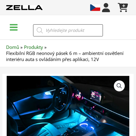
Přeskočit
na
obsah
Main
Products
search
Menu
Domů
Produkty
Flexibilní RGB neonový pásek 6 m – ambientní osvětlení
interiéru auta s ovládáním přes aplikaci, 12V
Flexibilní
RGB
neonový
pásek
6
m
–
ambientní
osvětlení