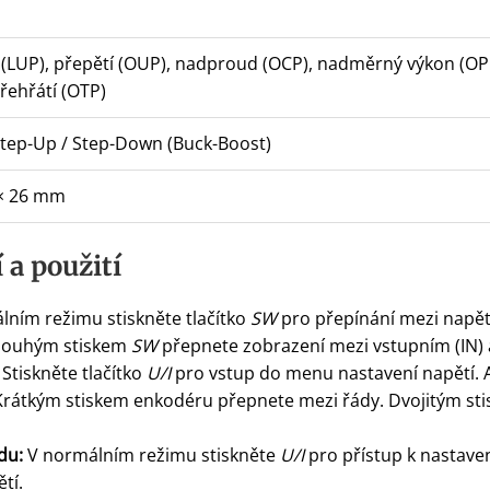
(LUP), přepětí (OUP), nadproud (OCP), nadměrný výkon (OPP)
řehřátí (OTP)
tep-Up / Step-Down (Buck-Boost)
 × 26 mm
a použití
ním režimu stiskněte tlačítko
SW
pro přepínání mezi napět
 Dlouhým stiskem
SW
přepnete zobrazení mezi vstupním (IN) 
Stiskněte tlačítko
U/I
pro vstup do menu nastavení napětí. Ak
rátkým stiskem enkodéru přepnete mezi řády. Dvojitým st
du:
V normálním režimu stiskněte
U/I
pro přístup k nastave
tí.