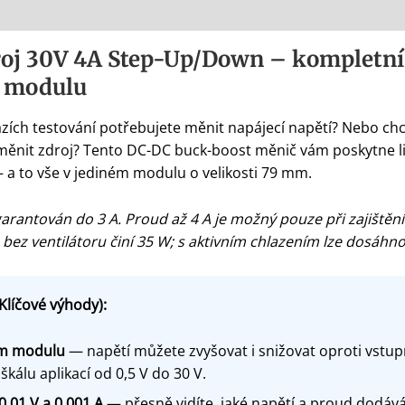
oj 30V 4A Step-Up/Down – kompletní 
 modulu
fázích testování potřebujete měnit napájecí napětí? Nebo c
 měnit zdroj? Tento DC-DC buck-boost měnič vám poskytne li
 a to vše v jediném modulu o velikosti 79 mm.
garantován do 3 A. Proud až 4 A je možný pouze při zajištěn
 bez ventilátoru činí 35 W; s aktivním chlazením lze dosáhn
Klíčové výhody):
om modulu
— napětí můžete zvyšovat i snižovat oproti vstup
kálu aplikací od 0,5 V do 30 V.
0,01 V a 0,001 A
— přesně vidíte, jaké napětí a proud dodává