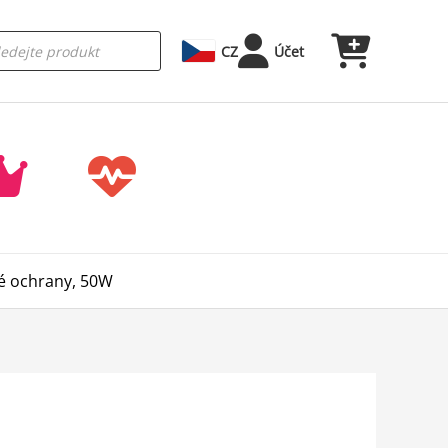
CZ
Účet
né ochrany, 50W