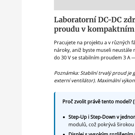
Popis
Laboratorní DC-DC zdr
proudu v kompaktním
Pracujete na projektu a v různých 
nároky, aniž byste museli neustále
do 30 V se stabilním proudem 3 A —
Poznámka: Stabilní trvalý proud je 
externí ventilátor). Maximální výkon
Proč zvolit právě tento model? (
Step-Up i Step-Down v jedn
modulů, což pokrývá širokou š
Displej s vysokým rozlišením 