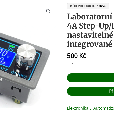
Laboratorní
10226
KÓD PRODUKTU:
DC-
Laboratorní
DC
4A Step-Up
zdroj
30V
nastavitelné
4A
integrované
Step-
Up/Down
500
Kč
–
nastavitelné
napětí
a
proud,
integrované
Př
ochrany,
50W
množství
Elektronika & Automatiz