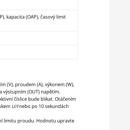
, kapacita (OAP), časový limit
ím (V), proudem (A), výkonem (W),
a výstupním (OUT) napětím.
tivní číslice bude blikat. Otáčením
iskem
U/I
nebo po 10 sekundách
ní limitu proudu. Hodnotu upravte