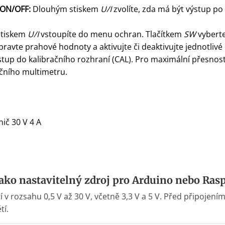
 ON/OFF:
Dlouhým stiskem
U/I
zvolíte, zda má být výstup po
tiskem
U/I
vstoupíte do menu ochran. Tlačítkem
SW
vybert
ravte prahové hodnoty a aktivujte či deaktivujte jednotlivé
tup do kalibračního rozhraní (CAL). Pro maximální přesnost 
čního multimetru.
č 30 V 4 A
ko nastavitelný zdroj pro Arduino nebo Rasp
 v rozsahu 0,5 V až 30 V, včetně 3,3 V a 5 V. Před připojením
tí.