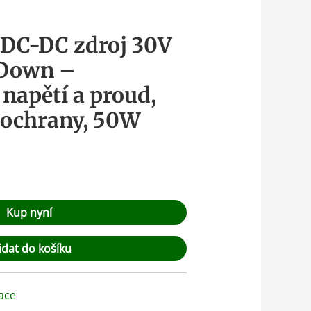
 DC-DC zdroj 30V
/Down –
 napětí a proud,
 ochrany, 50W
Kup nyní
idat do košíku
ace