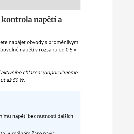
kontrola napětí a
hcete napájet obvody s proměnlivými
bovolné napětí v rozsahu od 0,5 V
í aktivního chlazení (doporučujeme
out až 50 W.
nímu napětí bez nutnosti dalších
te. V reálném čase navíc