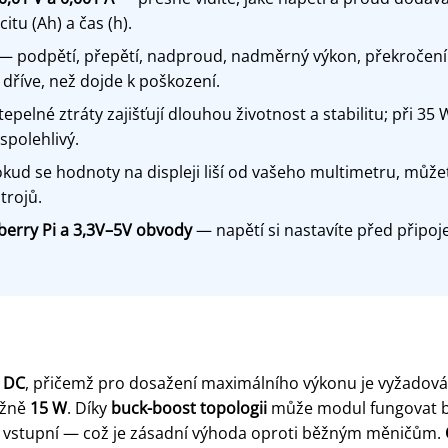
tu (Ah) a čas (h).
— podpětí, přepětí, nadproud, nadměrný výkon, překročení ka
dříve, než dojde k poškození.
pelné ztráty zajišťují dlouhou životnost a stabilitu; při 35 
polehlivý.
ud se hodnoty na displeji liší od vašeho multimetru, může
trojů.
berry Pi a 3,3V–5V obvody
— napětí si nastavíte před připoje
V DC
, přičemž pro dosažení maximálního výkonu je vyžado
ižně
15 W
. Díky
buck-boost topologii
může modul fungovat be
ež vstupní — což je zásadní výhoda oproti běžným měničům.