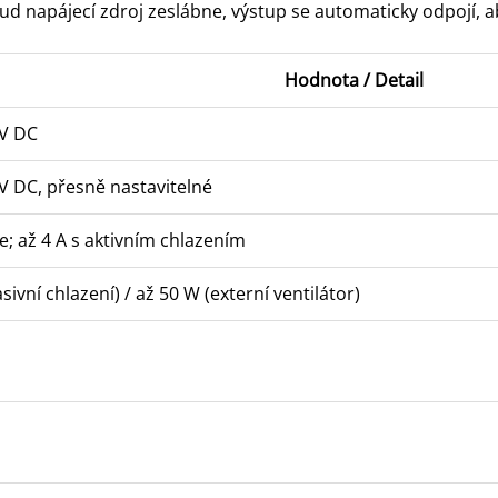
kud napájecí zdroj zeslábne, výstup se automaticky odpojí,
Hodnota / Detail
 V DC
 V DC, přesně nastavitelné
le; až 4 A s aktivním chlazením
sivní chlazení) / až 50 W (externí ventilátor)