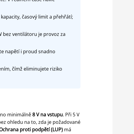
pacity, časový limit a přehřátí;
W bez ventilátoru je provoz za
te napětí i proud snadno
ním, čímž eliminujete riziko
váno minimálně
8 V na vstupu
. Při 5 V
z ohledu na to, zda je požadované
Ochrana proti podpětí (LUP)
má