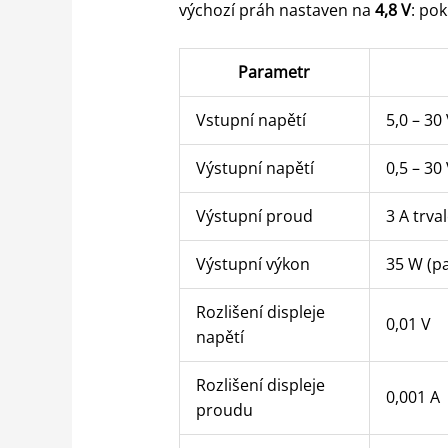
výchozí práh nastaven na
4,8 V
: po
Parametr
Vstupní napětí
5,0 – 30
Výstupní napětí
0,5 – 30
Výstupní proud
3 A trva
Výstupní výkon
35 W (pa
Rozlišení displeje
0,01 V
napětí
Rozlišení displeje
0,001 A
proudu