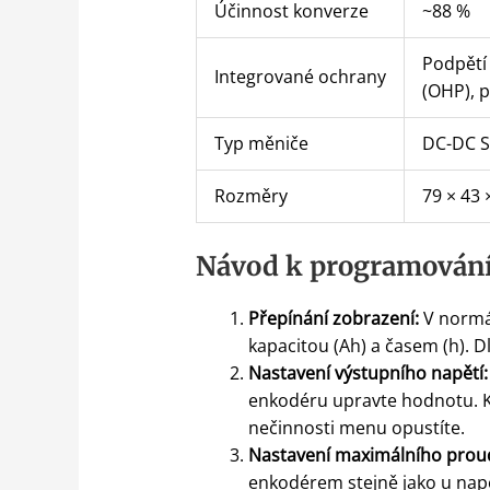
Účinnost konverze
~88 %
Podpětí 
Integrované ochrany
(OHP), p
Typ měniče
DC-DC S
Rozměry
79 × 43
Návod k programování 
Přepínání zobrazení:
V normál
kapacitou (Ah) a časem (h).
Nastavení výstupního napětí:
enkodéru upravte hodnotu. K
nečinnosti menu opustíte.
Nastavení maximálního prou
enkodérem stejně jako u napě