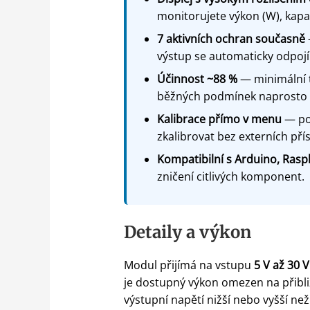
monitorujete výkon (W), kapaci
7 aktivních ochran současně
výstup se automaticky odpojí 
Účinnost ~88 %
— minimální te
běžných podmínek naprosto s
Kalibrace přímo v menu
— pok
zkalibrovat bez externích přís
Kompatibilní s Arduino, Rasp
zničení citlivých komponent.
Detaily a výkon
Modul přijímá na vstupu
5 V až 30 
je dostupný výkon omezen na přibl
výstupní napětí nižší nebo vyšší n