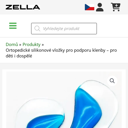
Přeskočit
na
obsah
Main
Products
search
Menu
Domů
Produkty
Ortopedické silikonové vložky pro podporu klenby – pro
děti i dospělé
Ortopedické
silikonové
vložky
pro
podporu
klenby
–
pro
děti