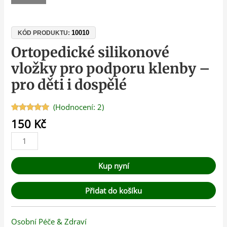
10010
KÓD PRODUKTU:
Ortopedické silikonové
vložky pro podporu klenby –
pro děti i dospělé
(Hodnocení:
2
)
Hodnoceno
2
150
Kč
5.00
z 5 na
základě
hodnocení
zákazníků
Kup nyní
Přidat do košíku
Osobní Péče & Zdraví