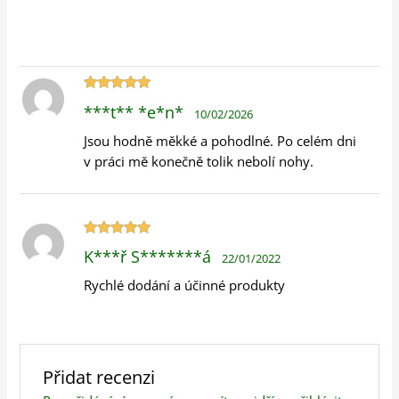
Hodnocení
***t** *e*n*
10/02/2026
5
z 5
Jsou hodně měkké a pohodlné. Po celém dni
v práci mě konečně tolik nebolí nohy.
Hodnocení
K***ř S*******á
22/01/2022
5
z 5
Rychlé dodání a účinné produkty
Přidat recenzi