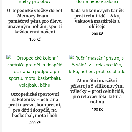
Ortopedické vložky do bot
Sada silikonových baněk
Memory Foam –
proti celulitidě – 4 ks,
paměťová pěna pro úlevu
vakuová masáž těla a
unaveným nohám, sport i
obličeje
každodenní nošení
200
Kč
150
Kč
Manuální masážní
přístroj s 5 silikonovými
válečky – proti celulitidě,
Ortopedické sportovní
pro relaxaci těla, krku a
nákoleníky – ochrana
nohou
proti nárazu, kompresní,
100
Kč
pro děti i dospělé, na
basketbal, moto i běh
200
Kč