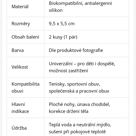
Biokompatibilní, antialergenní
Materiál
silikon
Rozměry
9,5 x 5,5 cm
Obsah balení
2 kusy (1 pár)
Barva
Dle produktové fotografie
Univerzální – pro děti i dospělé,
Velikost
možnost zastřižení
Kompatibilita
Tenisky, sportovní obuv,
obuvi
společenská a pracovní obuv
Hlavní
Ploché nohy, únava chodidel,
indikace
korekce držení těla
Teplá voda a neutrální mýdlo,
Údržba
sušení při pokojové teplotě