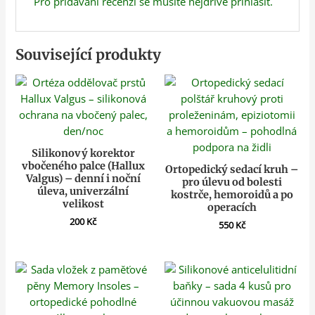
Pro přidávání recenzí se musíte nejdříve
přihlásit
.
Související produkty
Silikonový korektor
vbočeného palce (Hallux
Ortopedický sedací kruh –
Valgus) – denní i noční
pro úlevu od bolesti
úleva, univerzální
kostrče, hemoroidů a po
velikost
operacích
200
Kč
550
Kč