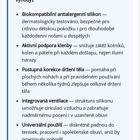
Biokompatibilní antialergenní silikon
—
dermatologicky testováno, bezpečné pro
citlivou dětskou pokožku i pro dlouhodobé
každodenní nošení u dospělých
Aktivní podpora klenby
— snižuje zátěž kotníků,
kolen a páteře při každém došlapu, nejen tlumí
nárazy
Postupná korekce držení těla
— pomáhá při
plochých nohách a při pravidelném používání
během několika týdnů zlepšuje celkové držení
těla
Integrovaná ventilace
— struktura silikonu
umožňuje cirkulaci vzduchu a zabraňuje
nadměrnému pocení i v uzavřené obuvi
Univerzální použití
— diskrétně padnou do
tenisek, pracovní i společenské obuvi, aniž by
omezovaly pohodlí