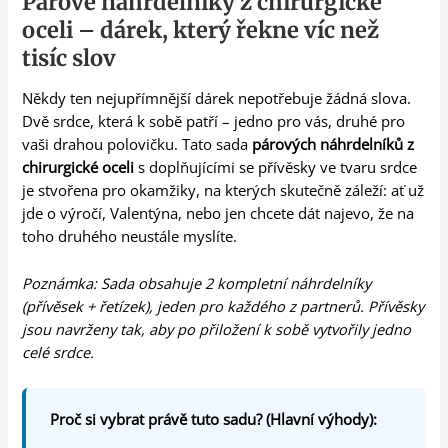
Párové náhrdelníky z chirurgické
oceli – dárek, který řekne víc než
tisíc slov
Někdy ten nejupřímnější dárek nepotřebuje žádná slova.
Dvě srdce, která k sobě patří – jedno pro vás, druhé pro
vaši drahou polovičku. Tato sada
párových náhrdelníků z
chirurgické oceli
s doplňujícími se přívěsky ve tvaru srdce
je stvořena pro okamžiky, na kterých skutečně záleží: ať už
jde o výročí, Valentýna, nebo jen chcete dát najevo, že na
toho druhého neustále myslíte.
Poznámka: Sada obsahuje 2 kompletní náhrdelníky
(přívěsek + řetízek), jeden pro každého z partnerů. Přívěsky
jsou navrženy tak, aby po přiložení k sobě vytvořily jedno
celé srdce.
Proč si vybrat právě tuto sadu? (Hlavní výhody):