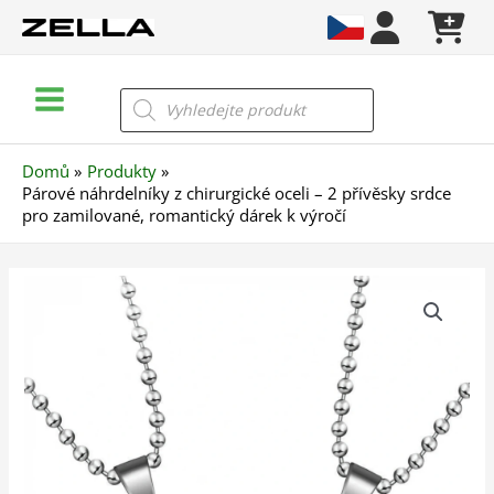
Přeskočit
na
obsah
Main
Products
search
Menu
Domů
Produkty
Párové náhrdelníky z chirurgické oceli – 2 přívěsky srdce
pro zamilované, romantický dárek k výročí
Párové
náhrdelníky
z
chirurgické
oceli
–
2
přívěsky
srdce