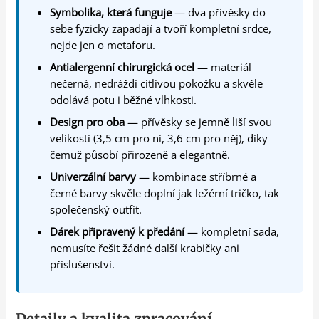
Symbolika, která funguje
— dva přívěsky do
sebe fyzicky zapadají a tvoří kompletní srdce,
nejde jen o metaforu.
Antialergenní chirurgická ocel
— materiál
nečerná, nedráždí citlivou pokožku a skvěle
odolává potu i běžné vlhkosti.
Design pro oba
— přívěsky se jemně liší svou
velikostí (3,5 cm pro ni, 3,6 cm pro něj), díky
čemuž působí přirozeně a elegantně.
Univerzální barvy
— kombinace stříbrné a
černé barvy skvěle doplní jak ležérní tričko, tak
společenský outfit.
Dárek připravený k předání
— kompletní sada,
nemusíte řešit žádné další krabičky ani
příslušenství.
Detaily a kvalita zpracování