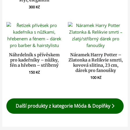
300
Kč
Náhrdelník s přívěskem
Náramek Harry Potter –
pro kadeřníky – nůžky,
Zlatonka a Relikvie smrti,
fén a hřeben – stříbrný
kovová slitina, 23 cm,
dárek pro fanoušky
150
Kč
100
Kč
Další produkty z kategorie Móda & Doplňky