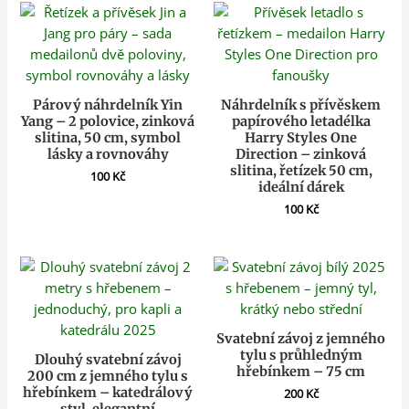
Párový náhrdelník Yin
Náhrdelník s přívěskem
Yang – 2 polovice, zinková
papírového letadélka
slitina, 50 cm, symbol
Harry Styles One
lásky a rovnováhy
Direction – zinková
slitina, řetízek 50 cm,
100
Kč
ideální dárek
100
Kč
Svatební závoj z jemného
tylu s průhledným
Dlouhý svatební závoj
hřebínkem – 75 cm
200 cm z jemného tylu s
hřebínkem – katedrálový
200
Kč
styl, elegantní