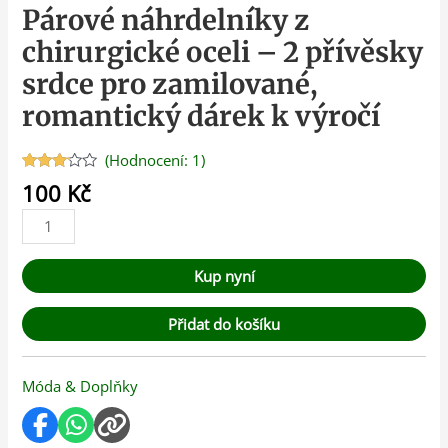
Párové náhrdelníky z
chirurgické oceli – 2 přívěsky
srdce pro zamilované,
romantický dárek k výročí
(Hodnocení:
1
)
Hodnoceno
1
100
Kč
3.00
z
5 na
základě
hodnocení
zákazníka
Kup nyní
Přidat do košíku
Móda & Doplňky