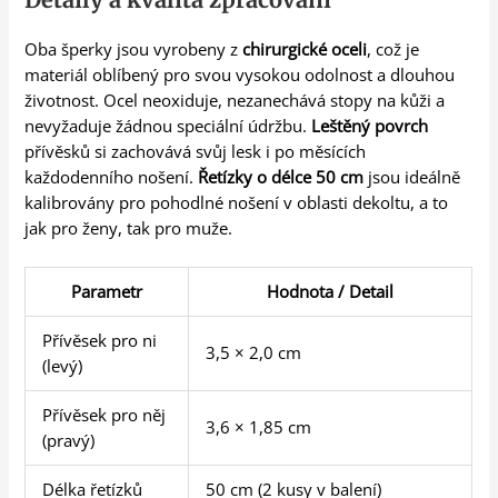
Oba šperky jsou vyrobeny z
chirurgické oceli
, což je
materiál oblíbený pro svou vysokou odolnost a dlouhou
životnost. Ocel neoxiduje, nezanechává stopy na kůži a
nevyžaduje žádnou speciální údržbu.
Leštěný povrch
přívěsků si zachovává svůj lesk i po měsících
každodenního nošení.
Řetízky o délce 50 cm
jsou ideálně
kalibrovány pro pohodlné nošení v oblasti dekoltu, a to
jak pro ženy, tak pro muže.
Parametr
Hodnota / Detail
Přívěsek pro ni
3,5 × 2,0 cm
(levý)
Přívěsek pro něj
3,6 × 1,85 cm
(pravý)
Délka řetízků
50 cm (2 kusy v balení)