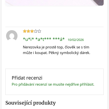
Hodnocení
*u*i* *a*t*** ***á*
10/02/2026
3
z 5
Nerezovka je prostě top, člověk se s tím
může i koupat. Pěkný symbolický dárek.
Přidat recenzi
Pro přidávání recenzí se musíte nejdříve
přihlásit
.
Související produkty