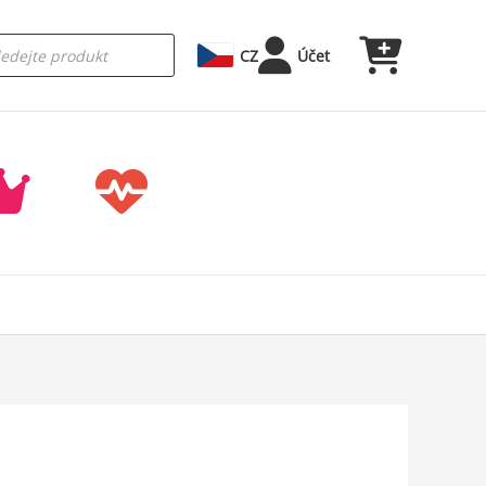
CZ
Účet