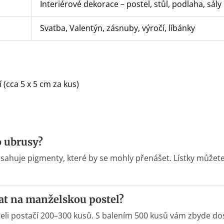
Interiérové dekorace – postel, stůl, podlaha, sály
Svatba, Valentýn, zásnuby, výročí, líbánky
í (cca 5 x 5 cm za kus)
o ubrusy?
obsahuje pigmenty, které by se mohly přenášet. Lístky můžete
at na manželskou postel?
eli postačí 200–300 kusů. S balením 500 kusů vám zbyde do