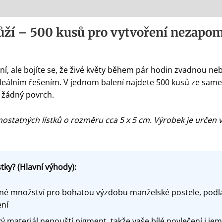
růží – 500 kusů pro vytvoření nezapo
í, ale bojíte se, že živé květy během pár hodin zvadnou ne
 ideálním řešením. V jednom balení najdete 500 kusů ze same
 žádný povrch.
statných lístků o rozměru cca 5 x 5 cm. Výrobek je určen 
stky? (Hlavní výhody):
é množství pro bohatou výzdobu manželské postele, podlah
ení
ý materiál nepouští pigment, takže vaše bílé povlečení i j