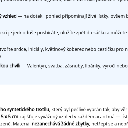
ý vzhled
— na dotek i pohled připomínají živé lístky, ovšem 
ci je jednoduše posbíráte, uložíte zpět do sáčku a můžete je 
vořte srdce, iniciály, květinový koberec nebo cestičku pro
e
ou chvíli
— Valentýn, svatba, zásnuby, líbánky, výročí nebo
o syntetického textilu
, který byl pečlivě vybrán tak, aby v
t
5 x 5 cm
zajišťuje vyvážený vzhled v každém aranžmá — lístky
rozeně. Materiál
nezanechává žádné zbytky
, netřepí se a nep