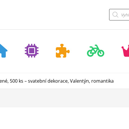
Products
search
vené, 500 ks – svatební dekorace, Valentýn, romantika