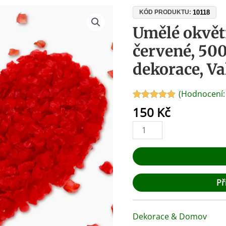
Umělé
10118
KÓD PRODUKTU:
okvětní
Umělé okvětn
lístky
červené, 500
růží,
červené,
dekorace, V
500
ks
(Hodnocení
–
Hodnoceno
4
150
Kč
svatební
5.00
z 5 na
základě
dekorace,
hodnocení
Valentýn,
zákazníků
romantika
množství
Př
Dekorace & Domov