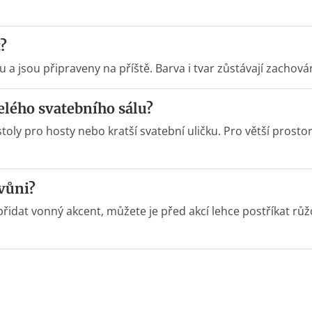
?
alu a jsou připraveny na příště. Barva i tvar zůstávají zacho
elého svatebního sálu?
toly pro hosty nebo kratší svatební uličku. Pro větší pros
vůni?
 přidat vonný akcent, můžete je před akcí lehce postříkat 