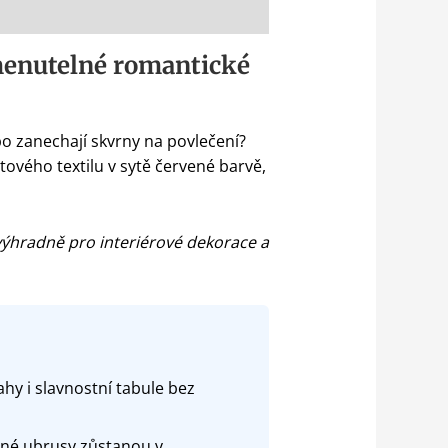
menutelné romantické
bo zanechají skvrny na povlečení?
tového textilu v sytě červené barvě,
výhradně pro interiérové dekorace a
y i slavnostní tabule bez
emné ubrusy zůstanou v