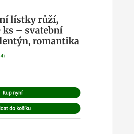
í lístky růží,
 ks – svatební
alentýn, romantika
:
4
)
Kup nyní
idat do košíku