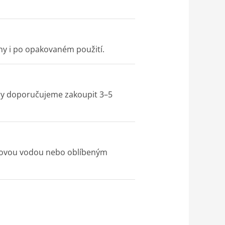
vány i po opakovaném použití.
tory doporučujeme zakoupit 3–5
růžovou vodou nebo oblíbeným