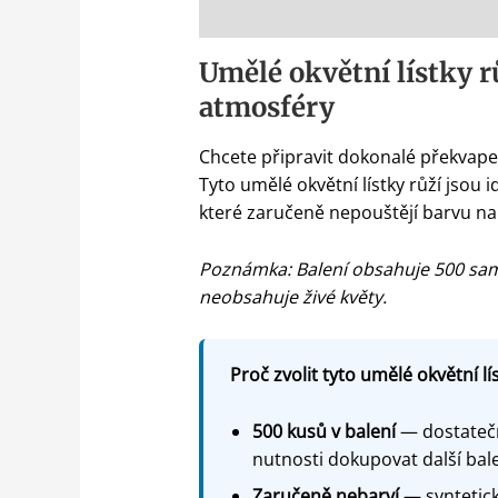
Popis
Umělé okvětní lístky 
atmosféry
Chcete připravit dokonalé překvapen
Tyto umělé okvětní lístky růží jsou
které zaručeně nepouštějí barvu na
Poznámka: Balení obsahuje 500 samo
neobsahuje živé květy.
Proč zvolit tyto umělé okvětní lí
500 kusů v balení
— dostatečn
nutnosti dokupovat další bal
Zaručeně nebarví
— syntetick