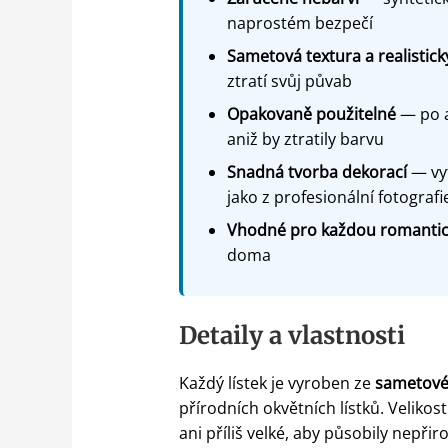
naprostém bezpečí
Sametová textura a realistick
ztratí svůj půvab
Opakovaně použitelné
— po ak
aniž by ztratily barvu
Snadná tvorba dekorací
— vyt
jako z profesionální fotografi
Vhodné pro každou romantick
doma
Detaily a vlastnosti
Každý lístek je vyroben ze
sametovéh
přírodních okvětních lístků. Velikos
ani příliš velké, aby působily nepři