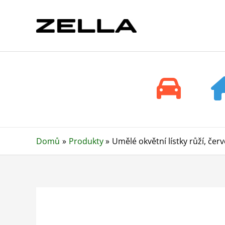
Přeskočit
na
obsah
Domů
Produkty
Umělé okvětní lístky růží, čer