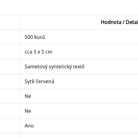
Hodnota / Detai
500 kusů
cca 5 x 5 cm
Sametový syntetický textil
Sytě červená
Ne
Ne
Ano