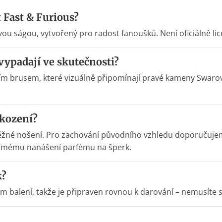
t Fast & Furious?
vou ságou, vytvořený pro radost fanoušků. Není oficiálně l
vypadají ve skutečnosti?
ním brusem, které vizuálně připomínají pravé kameny Swarovs
škození?
 běžné nošení. Pro zachování původního vzhledu doporuču
římému nanášení parfému na šperk.
k?
balení, takže je připraven rovnou k darování – nemusíte se