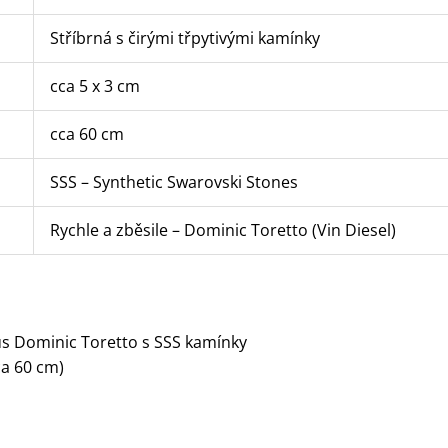
Stříbrná s čirými třpytivými kamínky
cca 5 x 3 cm
cca 60 cm
SSS – Synthetic Swarovski Stones
Rychle a zběsile – Dominic Toretto (Vin Diesel)
ous Dominic Toretto s SSS kamínky
ca 60 cm)