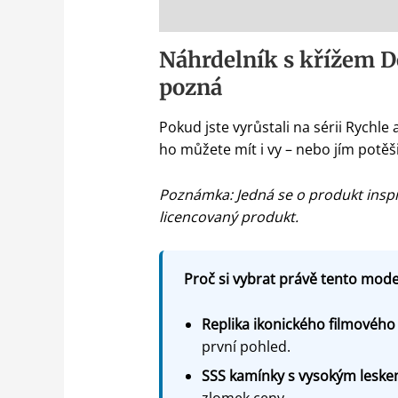
Popis
Náhrdelník s křížem D
pozná
Pokud jste vyrůstali na sérii Rychle 
ho můžete mít i vy – nebo jím potěš
Poznámka: Jedná se o produkt inspir
licencovaný produkt.
Proč si vybrat právě tento model
Replika ikonického filmového
první pohled.
SSS kamínky s vysokým lesk
zlomek ceny.