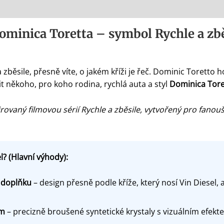
ominica Toretta – symbol Rychle a zbě
a zběsile, přesně víte, o jakém kříži je řeč. Dominic Toretto 
it někoho, pro koho rodina, rychlá auta a styl
Dominica Tore
ovaný filmovou sérií Rychle a zběsile, vytvořený pro fanouš
? (Hlavní výhody):
 doplňku
– design přesně podle kříže, který nosí Vin Diesel,
em
– precizně broušené syntetické krystaly s vizuálním efe