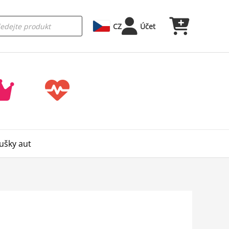
CZ
Účet
oušky aut