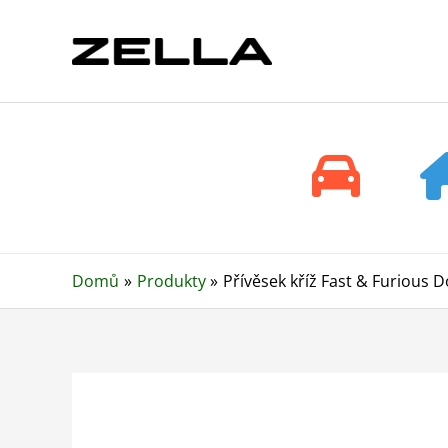
Přeskočit
na
obsah
Domů
Produkty
Přívěsek kříž Fast & Furious 