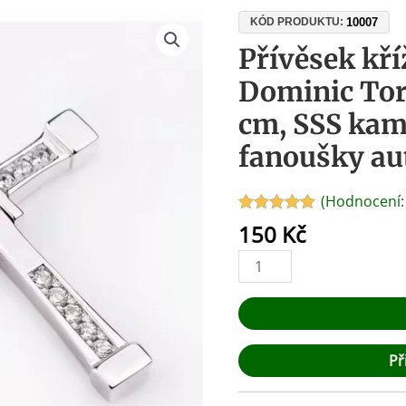
Přívěsek
10007
KÓD PRODUKTU:
kříž
Přívěsek kří
Fast
Dominic Tor
&
Furious
cm, SSS kam
Dominic
fanoušky au
Toretto
–
řetízek
(Hodnocení
60
Hodnoceno
3
150
Kč
5.00
z 5 na
cm,
základě
SSS
hodnocení
zákazníků
kamínky,
dárek
pro
fanoušky
Př
aut
množství