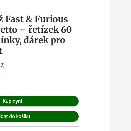
ž Fast & Furious
etto – řetízek 60
ínky, dárek pro
t
:
3
)
Kup nyní
idat do košíku