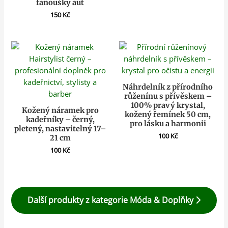
fanoušky aut
150
Kč
Náhrdelník z přírodního
růženínu s přívěskem –
100% pravý krystal,
Kožený náramek pro
kožený řemínek 50 cm,
kadeřníky – černý,
pro lásku a harmonii
pletený, nastavitelný 17–
100
Kč
21 cm
100
Kč
Další produkty z kategorie Móda & Doplňky