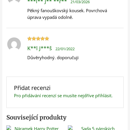
***l** J** **r**
21/03/2026
5
z 5
Pěkný fanouškovský kousek. Povrchová
úprava vypadá odolně.
Hodnocení
K**l J***š
22/01/2022
5
z 5
Důvěryhodný. doporučuji
Přidat recenzi
Pro přidávání recenzí se musíte nejdříve
přihlásit
.
Související produkty