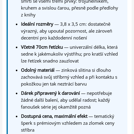
smrti se všemi třemi prvky: trojúhelníkem,
kruhem a svislou čarou, přesně podle předlohy
z knihy
Ideální rozměry
— 3,8 x 3,5 cm: dostatečně
výrazný, aby upoutal pozornost, ale zároveň
decentní pro každodenní nošení
Včetně 70cm řetízku
— univerzální délka, která
sedne k jakémukoliv výstřihu; pro kratší vzhled
lze řetízek snadno zauzlovat
Odolný materiál
— zinková slitina si dlouho
zachovává svůj stříbrný vzhled a při kontaktu s
pokožkou jen tak neztrácí barvu
Dárek připravený k darování
— nepotřebuje
žádné další balení, aby udělal radost; každý
fanoušek série jej okamžitě pozná
Dostupná cena, maximální efekt
— tematický
šperk s prémiovým vzhledem za zlomek ceny
stříbra