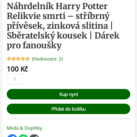
Náhrdelník Harry Potter
Relikvie smrti – stříbrný
přívěsek, zinková slitina |
Sběratelský kousek | Dárek
pro fanoušky
(Hodnocení:
2
)
Hodnoceno
2
100
Kč
5.00
z 5 na
základě
hodnocení
zákazníků
Kup nyní
Přidat do košíku
Móda & Doplňky