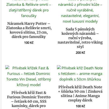
Náramek Harry Potter –
Zlatonka a Relikvie smrti,
Sada 5 pánských
kovová slitina, 23 cm,
kožených náramků –
dárek pro fanoušky
ruční výroba,
nastavitelné, retro viking
100
Kč
styl
200
Kč
Přívěsek kříž Death Note
+ šňůrka 50 cm | Zinková
Přívěsek kříž Fast &
slitina | Anime Manga
Furious Dominic Toretto
cosplay dárek
– řetízek 60 cm, SSS
kamínky, dárek pro
100
Kč