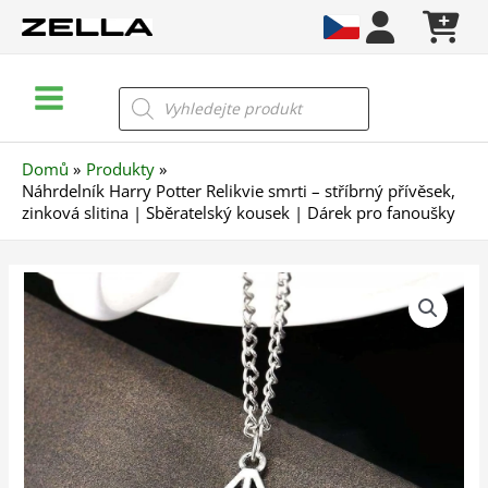
Přeskočit
na
obsah
Main
Products
search
Menu
Domů
Produkty
Náhrdelník Harry Potter Relikvie smrti – stříbrný přívěsek,
zinková slitina | Sběratelský kousek | Dárek pro fanoušky
Náhrdelník
Harry
Potter
Relikvie
smrti
–
stříbrný
přívěsek,
zinková