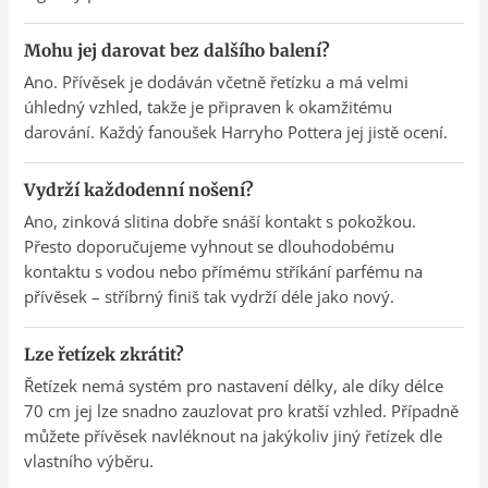
Mohu jej darovat bez dalšího balení?
Ano. Přívěsek je dodáván včetně řetízku a má velmi
úhledný vzhled, takže je připraven k okamžitému
darování. Každý fanoušek Harryho Pottera jej jistě ocení.
Vydrží každodenní nošení?
Ano, zinková slitina dobře snáší kontakt s pokožkou.
Přesto doporučujeme vyhnout se dlouhodobému
kontaktu s vodou nebo přímému stříkání parfému na
přívěsek – stříbrný finiš tak vydrží déle jako nový.
Lze řetízek zkrátit?
Řetízek nemá systém pro nastavení délky, ale díky délce
70 cm jej lze snadno zauzlovat pro kratší vzhled. Případně
můžete přívěsek navléknout na jakýkoliv jiný řetízek dle
vlastního výběru.