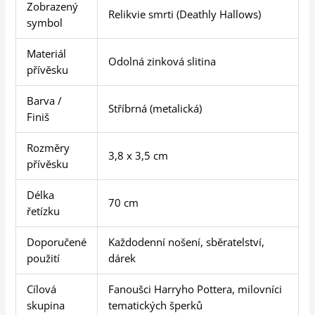
Zobrazený
Relikvie smrti (Deathly Hallows)
symbol
Materiál
Odolná zinková slitina
přívěsku
Barva /
Stříbrná (metalická)
Finiš
Rozměry
3,8 x 3,5 cm
přívěsku
Délka
70 cm
řetízku
Doporučené
Každodenní nošení, sběratelství,
použití
dárek
Cílová
Fanoušci Harryho Pottera, milovníci
skupina
tematických šperků