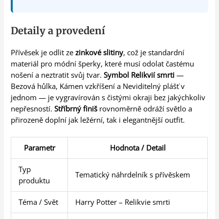
Detaily a provedení
Přívěsek je odlit ze
zinkové slitiny
, což je standardní
materiál pro módní šperky, které musí odolat častému
nošení a neztratit svůj tvar.
Symbol Relikvií smrti
—
Bezová hůlka, Kámen vzkříšení a Neviditelný plášť v
jednom — je vygravírován s čistými okraji bez jakýchkoliv
nepřesností.
Stříbrný finiš
rovnoměrně odráží světlo a
přirozeně doplní jak ležérní, tak i elegantnější outfit.
Parametr
Hodnota / Detail
Typ
Tematický náhrdelník s přívěskem
produktu
Téma / Svět
Harry Potter – Relikvie smrti