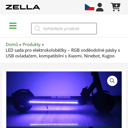
Přeskočit
na
obsah
Main
Products
search
Menu
Domů
Produkty
LED sada pro elektrokoloběžky – RGB voděodolné pásky s
USB ovladačem, kompatibilní s Xiaomi, Ninebot, Kugoo
LED
sada
pro
elektrokoloběžky
–
RGB
voděodolné
pásky
s