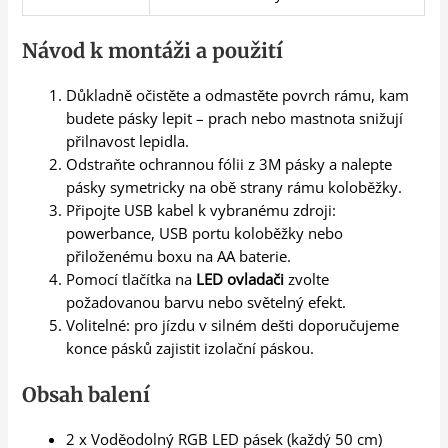
Návod k montáži a použití
Důkladně očistěte a odmastěte povrch rámu, kam
budete pásky lepit – prach nebo mastnota snižují
přilnavost lepidla.
Odstraňte ochrannou fólii z 3M pásky a nalepte
pásky symetricky na obě strany rámu koloběžky.
Připojte USB kabel k vybranému zdroji:
powerbance, USB portu koloběžky nebo
přiloženému boxu na AA baterie.
Pomocí tlačítka na
LED ovladači
zvolte
požadovanou barvu nebo světelný efekt.
Volitelné: pro jízdu v silném dešti doporučujeme
konce pásků zajistit izolační páskou.
Obsah balení
2 x Voděodolný RGB LED pásek (každý 50 cm)