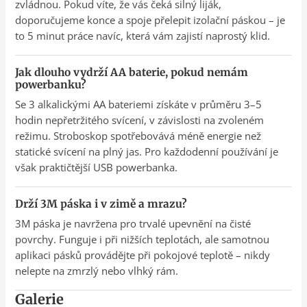
zvládnou. Pokud víte, že vás čeká silný liják,
doporučujeme konce a spoje přelepit izolační páskou – je
to 5 minut práce navíc, která vám zajistí naprostý klid.
Jak dlouho vydrží AA baterie, pokud nemám
powerbanku?
Se 3 alkalickými AA bateriemi získáte v průměru 3–5
hodin nepřetržitého svícení, v závislosti na zvoleném
režimu. Stroboskop spotřebovává méně energie než
statické svícení na plný jas. Pro každodenní používání je
však praktičtější USB powerbanka.
Drží 3M páska i v zimě a mrazu?
3M páska je navržena pro trvalé upevnění na čisté
povrchy. Funguje i při nižších teplotách, ale samotnou
aplikaci pásků provádějte při pokojové teplotě – nikdy
nelepte na zmrzlý nebo vlhký rám.
Galerie