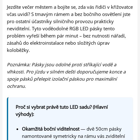
Jezdíte večer městem a bojíte se, zda vás řidiči v křižovatce
včas uvidí? S tmavým rámem a bez bočního osvětlení jste
pro ostatní účastníky silničního provozu prakticky
neviditelní. Tyto voděodolné RGB LED pásky tento
problém vyřeší během pár minut – bez nutnosti nářadí,
zásahů do elektroinstalace nebo složitých úprav
koloběžky.
Poznámka: Pásky jsou odolné proti stříkající vodě a
vlhkosti. Pro jízdu v silném dešti doporučujeme konce a
spoje pásků přelepit izolační páskou pro maximální
ochranu.
Proč si vybrat právě tuto LED sadu? (Hlavní
výhody):
Okamžitá boční viditelnost
— dvě 50cm pásky
namontované symetricky na rámu vás zviditelní