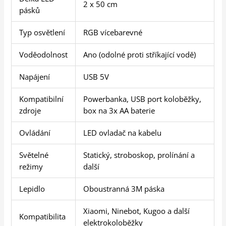
2 x 50 cm
pásků
Typ osvětlení
RGB vícebarevné
Voděodolnost
Ano (odolné proti stříkající vodě)
Napájení
USB 5V
Kompatibilní
Powerbanka, USB port koloběžky,
zdroje
box na 3x AA baterie
Ovládání
LED ovladač na kabelu
Světelné
Statický, stroboskop, prolínání a
režimy
další
Lepidlo
Oboustranná 3M páska
Xiaomi, Ninebot, Kugoo a další
Kompatibilita
elektrokoloběžky