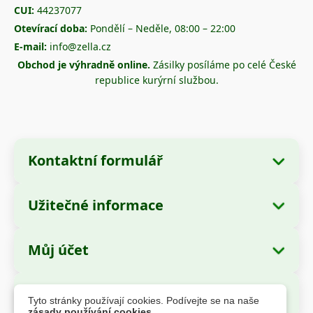
CUI:
44237077
Otevírací doba:
Pondělí – Neděle, 08:00 – 22:00
E-mail:
info@zella.cz
Obchod je výhradně online.
Zásilky posíláme po celé České
republice kurýrní službou.
Kontaktní formulář
Užitečné informace
Údaje o společnosti
O nás
Název společnosti:
Zella International
Můj účet
Jak objednávat?
Distribution SRL
Moje objednávky
Způsoby platby
Sídlo:
Strada Cuza Vodă nr. 97, Sector 4,
Bezpečné platby
Tyto stránky používají cookies. Podívejte se na naše
București, 040283, România
Osobní údaje
Informace o dopravě
zásady používání cookies
.