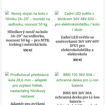
Hliníkový nosič na kolo
26–29″ na sedlovku,
Zadní LED světlo se
nosnost 50 kg – pro MTB,
směrovkami 36V 48V 60V
treking i městská kola
IPX5 pro
elektrokoloběžky a
550
Kč
elektrokola
300
Kč
BMS 10S 36V 30A
ochranná deska pro Li-Ion
baterie –
Adaptér pro zvýšení