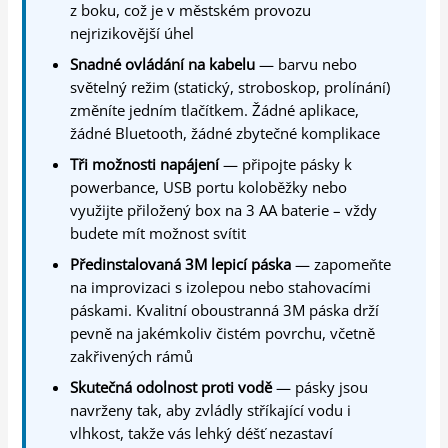
z boku, což je v městském provozu
nejrizikovější úhel
Snadné ovládání na kabelu
— barvu nebo
světelný režim (statický, stroboskop, prolínání)
změníte jedním tlačítkem. Žádné aplikace,
žádné Bluetooth, žádné zbytečné komplikace
Tři možnosti napájení
— připojte pásky k
powerbance, USB portu koloběžky nebo
využijte přiložený box na 3 AA baterie – vždy
budete mít možnost svítit
Předinstalovaná 3M lepicí páska
— zapomeňte
na improvizaci s izolepou nebo stahovacími
páskami. Kvalitní oboustranná 3M páska drží
pevně na jakémkoliv čistém povrchu, včetně
zakřivených rámů
Skutečná odolnost proti vodě
— pásky jsou
navrženy tak, aby zvládly stříkající vodu i
vlhkost, takže vás lehký déšť nezastaví