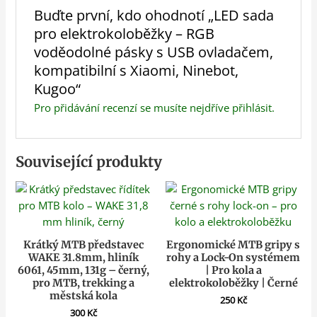
Buďte první, kdo ohodnotí „LED sada
pro elektrokoloběžky – RGB
voděodolné pásky s USB ovladačem,
kompatibilní s Xiaomi, Ninebot,
Kugoo“
Pro přidávání recenzí se musíte nejdříve
přihlásit
.
Související produkty
Krátký MTB představec
Ergonomické MTB gripy s
WAKE 31.8mm, hliník
rohy a Lock-On systémem
6061, 45mm, 131g – černý,
| Pro kola a
pro MTB, trekking a
elektrokoloběžky | Černé
městská kola
250
Kč
300
Kč