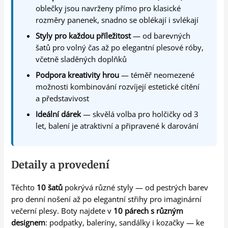
oblečky jsou navrženy přímo pro klasické
rozměry panenek, snadno se oblékají i svlékají
Styly pro každou příležitost
— od barevných
šatů pro volný čas až po elegantní plesové róby,
včetně sladěných doplňků
Podpora kreativity hrou
— téměř neomezené
možnosti kombinování rozvíjejí estetické cítění
a představivost
Ideální dárek
— skvělá volba pro holčičky od 3
let, balení je atraktivní a připravené k darování
Detaily a provedení
Těchto
10 šatů
pokrývá různé styly — od pestrých barev
pro denní nošení až po elegantní střihy pro imaginární
večerní plesy. Boty najdete v
10 párech s různým
designem
: podpatky, baleríny, sandálky i kozačky — ke