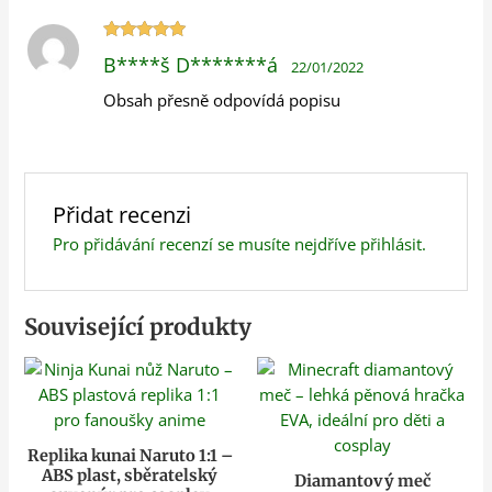
Hodnocení
B****š D*******á
22/01/2022
5
z 5
Obsah přesně odpovídá popisu
Přidat recenzi
Pro přidávání recenzí se musíte nejdříve
přihlásit
.
Související produkty
Replika kunai Naruto 1:1 –
ABS plast, sběratelský
Diamantový meč