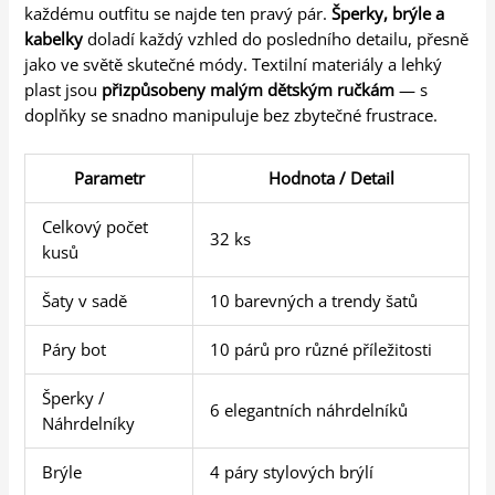
každému outfitu se najde ten pravý pár.
Šperky, brýle a
kabelky
doladí každý vzhled do posledního detailu, přesně
jako ve světě skutečné módy. Textilní materiály a lehký
plast jsou
přizpůsobeny malým dětským ručkám
— s
doplňky se snadno manipuluje bez zbytečné frustrace.
Parametr
Hodnota / Detail
Celkový počet
32 ks
kusů
Šaty v sadě
10 barevných a trendy šatů
Páry bot
10 párů pro různé příležitosti
Šperky /
6 elegantních náhrdelníků
Náhrdelníky
Brýle
4 páry stylových brýlí