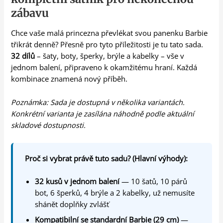
zábavu
Chce vaše malá princezna převlékat svou panenku Barbie
třikrát denně? Přesně pro tyto příležitosti je tu tato sada.
32 dílů
– šaty, boty, šperky, brýle a kabelky – vše v
jednom balení, připraveno k okamžitému hraní. Každá
kombinace znamená nový příběh.
Poznámka: Sada je dostupná v několika variantách.
Konkrétní varianta je zasílána náhodně podle aktuální
skladové dostupnosti.
Proč si vybrat právě tuto sadu? (Hlavní výhody):
32 kusů v jednom balení
— 10 šatů, 10 párů
bot, 6 šperků, 4 brýle a 2 kabelky, už nemusíte
shánět doplňky zvlášť
Kompatibilní se standardní Barbie (29 cm)
—