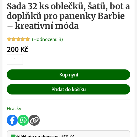
Sada 32 ks oblečků, šatů, bot a
doplňků pro panenky Barbie
– kreativní móda
(Hodnocení:
3
)
Hodnoceno
3
200
Kč
5.00
z 5 na
základě
hodnocení
zákazníků
Kup nyní
Přidat do košíku
Hračky
Náklady na dopravu: 150 Kč