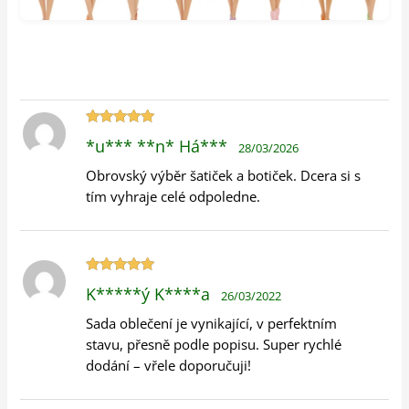
Hodnocení
*u*** **n* Há***
28/03/2026
5
z 5
Obrovský výběr šatiček a botiček. Dcera si s
tím vyhraje celé odpoledne.
Hodnocení
K*****ý K****a
26/03/2022
5
z 5
Sada oblečení je vynikající, v perfektním
stavu, přesně podle popisu. Super rychlé
dodání – vřele doporučuji!