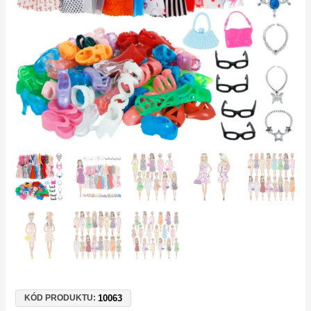
panenky
Barbie
–
kreativní
móda
množství
10063
KÓD PRODUKTU: