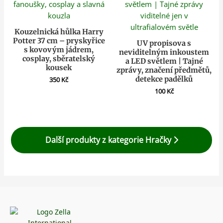
Kouzelnická hůlka Harry
Potter 37 cm – pryskyřice
UV propisova s
s kovovým jádrem,
neviditelným inkoustem
cosplay, sběratelský
a LED světlem | Tajné
kousek
zprávy, značení předmětů,
detekce padělků
350
Kč
100
Kč
Další produkty z kategorie Hračky