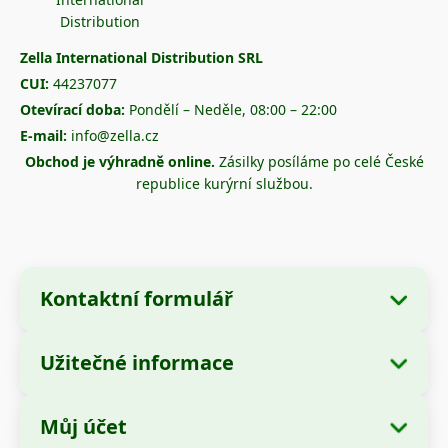
Zella International Distribution SRL
CUI:
44237077
Otevírací doba:
Pondělí – Neděle, 08:00 – 22:00
E-mail:
info@zella.cz
Obchod je výhradně online.
Zásilky posíláme po celé České
republice kurýrní službou.
Kontaktní formulář
Užitečné informace
Údaje o společnosti
O nás
Název společnosti:
Zella International
Můj účet
Jak objednávat?
Distribution SRL