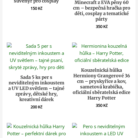
suvenýr pro cosplay
Minecraft z EVA pěny 60
cm – bezpečná hračka pro
150
Kč
děti, cosplay a tematické
párty
350
Kč
Kouzelnická hůlka
Hermiony Grangerové 36
Sada 5 ks per s
cm – pryskyřice a kov,
neviditelným inkoustem
sametová krabička,
a UV LED světlem – tajné
oficiální sběratelská edice
zprávy, dětské hry,
Harry Potter
kreativní dárek
350
Kč
200
Kč