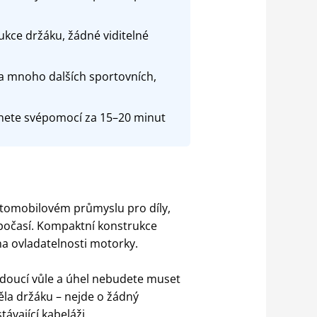
kce držáku, žádné viditelné
a mnoho dalších sportovních,
ádnete svépomocí za 15–20 minut
 automobilovém průmyslu pro díly,
počasí. Kompaktní konstrukce
na ovladatelnosti motorky.
ádoucí vůle a úhel nebudete muset
ěla držáku – nejde o žádný
ávající kabeláži.