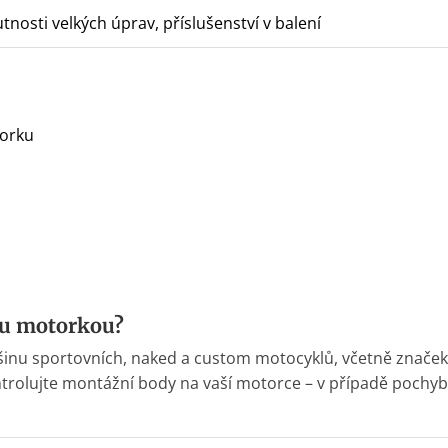
tnosti velkých úprav, příslušenství v balení
torku
ou motorkou?
ětšinu sportovních, naked a custom motocyklů, včetně znače
trolujte montážní body na vaší motorce – v případě pochyb