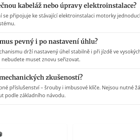
ečnou kabeláž nebo úpravy elektroinstalace?
ní se připojuje ke stávající elektroinstalaci motorky jednod
ystému.
mus pevný i po nastavení úhlu?
nismu drží nastavený úhel stabilně i při jízdě ve vysokých
ej nebudete muset znovu seřizovat.
mechanických zkušeností?
bné příslušenství – šrouby i imbusové klíče. Nejsou nutné 
ut podle základního návodu.