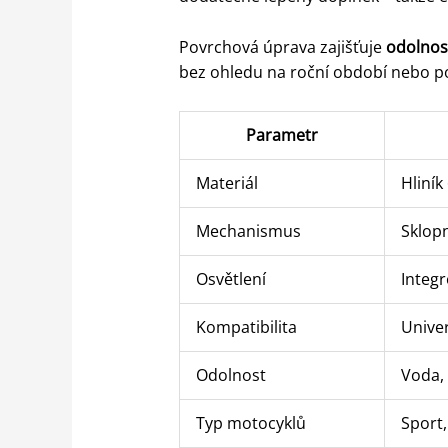
Povrchová úprava zajišťuje
odolnos
bez ohledu na roční období nebo po
Parametr
Materiál
Hliník
Mechanismus
Sklopn
Osvětlení
Integ
Kompatibilita
Univer
Odolnost
Voda, 
Typ motocyklů
Sport,