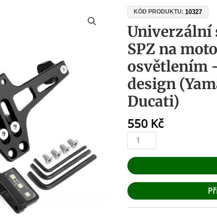
Univerzální
10327
KÓD PRODUKTU:
sklopný
Univerzální
držák
SPZ na moto
SPZ
na
osvětlením –
motorku
design (Yam
s
LED
Ducati)
osvětlením
–
550
Kč
hliník,
sportovní
design
(Yamaha,
Honda,
Př
BMW,
Ducati)
množství