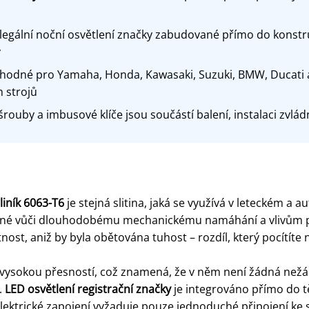
egální noční osvětlení značky zabudované přímo do konstru
y
odné pro Yamaha, Honda, Kawasaki, Suzuki, BMW, Ducati 
m strojů
rouby a imbusové klíče jsou součástí balení, instalaci zvl
liník 6063-T6
je stejná slitina, jaká se využívá v leteckém a
dolné vůči dlouhodobému mechanickému namáhání a vlivům 
t, aniž by byla obětována tuhost – rozdíl, který pocítíte 
 vysokou přesností, což znamená, že v něm není žádná než
.
LED osvětlení registrační značky
je integrováno přímo do t
ektrické zapojení vyžaduje pouze jednoduché připojení ke st