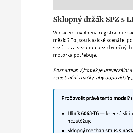
Popis
Sklopný držák SPZ s L
Vibracemi uvolněná registrační značk
měsíci? To jsou klasické scénáře, 
sezónu za sezónou bez zbytečných st
motorka potřebuje.
Poznámka: Výrobek je univerzální a
registrační značky, aby odpovídaly
Proč zvolit právě tento model? (
Hliník 6063-T6
— letecká sliti
nezatěžuje
Sklopný mechanismus s nast