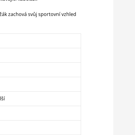
ržák zachová svůj sportovní vzhled
lší