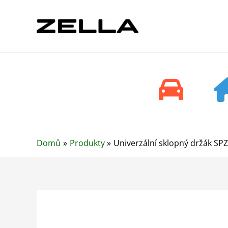
Přeskočit
na
obsah
Domů
Produkty
Univerzální sklopný držák SP