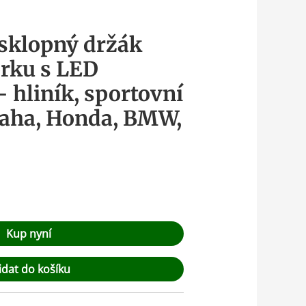
 sklopný držák
rku s LED
 hliník, sportovní
aha, Honda, BMW,
Kup nyní
idat do košíku