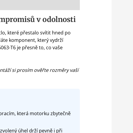
ompromisů v odolnosti
o, které přestalo svítit hned po
dáte komponent, který vydrží
063-T6 je přesně to, co vaše
táží si prosím ověřte rozměry vaší
ibracím, která motorku zbytečně
volený úhel drží pevně i při