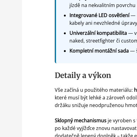
jízdě na nekvalitním povrchu
Integrované LED osvětlení
— l
kabely ani nevzhledné úprav
Univerzální kompatibilita
— vh
naked, streetfighter či custo
Kompletní montážní sada
— š
Detaily a výkon
Vše začíná u použitého materiálu:
h
které musí být lehké a zároveň o
držáku snižuje neodpruženou hmotnos
Sklopný mechanismus
je vyroben s
po každé vyjížďce znovu nastavovat
dodatečně lepený doplněk – takže el