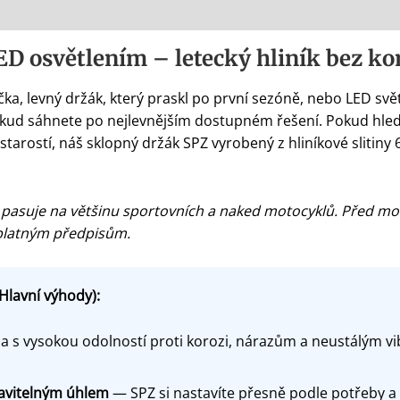
ED osvětlením – letecký hliník bez k
a, levný držák, který praskl po první sezóně, nebo LED světl
pokud sáhnete po nejlevnějším dostupném řešení. Pokud hle
arostí, náš sklopný držák SPZ vyrobený z hliníkové slitiny 6
 pasuje na většinu sportovních a naked motocyklů. Před mon
 platným předpisům.
Hlavní výhody):
na s vysokou odolností proti korozi, nárazům a neustálým v
avitelným úhlem
— SPZ si nastavíte přesně podle potřeby a z