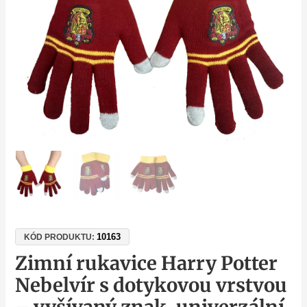
vyšívaný
znak,
univerzální
velikost
množství
10163
KÓD PRODUKTU:
Zimní rukavice Harry Potter
Nebelvír s dotykovou vrstvou