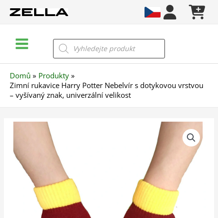
Přeskočit
na
obsah
Main
Products
search
Menu
Domů
Produkty
Zimní rukavice Harry Potter Nebelvír s dotykovou vrstvou
– vyšívaný znak, univerzální velikost
Zimní
rukavice
Harry
Potter
Nebelvír
s
dotykovou
vrstvou
–