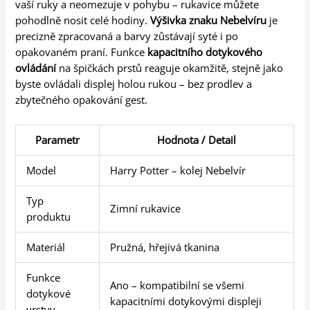
vaší ruky a neomezuje v pohybu – rukavice můžete
pohodlně nosit celé hodiny.
Výšivka znaku Nebelvíru
je
precizně zpracovaná a barvy zůstávají syté i po
opakovaném praní. Funkce
kapacitního dotykového
ovládání
na špičkách prstů reaguje okamžitě, stejně jako
byste ovládali displej holou rukou – bez prodlev a
zbytečného opakování gest.
Parametr
Hodnota / Detail
Model
Harry Potter – kolej Nebelvír
Typ
Zimní rukavice
produktu
Materiál
Pružná, hřejivá tkanina
Funkce
Ano – kompatibilní se všemi
dotykové
kapacitními dotykovými displeji
vrstvy