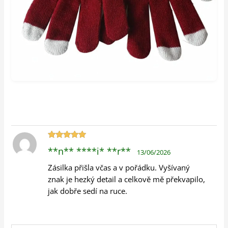
Hodnocení
**n** ****i* **r**
13/06/2026
5
z 5
Zásilka přišla včas a v pořádku. Vyšívaný
znak je hezký detail a celkově mě překvapilo,
jak dobře sedí na ruce.