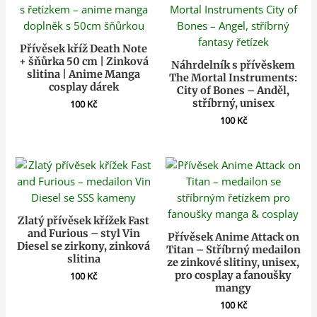
Přívěsek kříž Death Note
+ šňůrka 50 cm | Zinková
Náhrdelník s přívěskem
slitina | Anime Manga
The Mortal Instruments:
cosplay dárek
City of Bones – Anděl,
stříbrný, unisex
100
Kč
100
Kč
Zlatý přívěsek křížek Fast
and Furious – styl Vin
Přívěsek Anime Attack on
Diesel se zirkony, zinková
Titan – Stříbrný medailon
slitina
ze zinkové slitiny, unisex,
pro cosplay a fanoušky
100
Kč
mangy
100
Kč