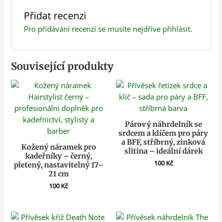
Přidat recenzi
Pro přidávání recenzí se musíte nejdříve
přihlásit
.
Související produkty
Párový náhrdelník se
srdcem a klíčem pro páry
a BFF, stříbrný, zinková
Kožený náramek pro
slitina – ideální dárek
kadeřníky – černý,
100
Kč
pletený, nastavitelný 17–
21 cm
100
Kč