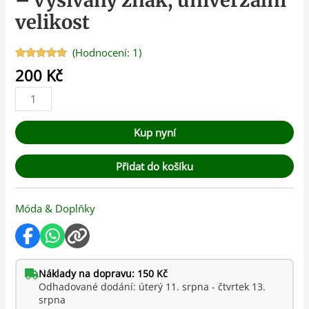
– vyšívaný znak, univerzální
velikost
(Hodnocení:
1
)
Hodnoceno
1
200
Kč
5.00
z 5 na
základě
hodnocení
zákazníka
Kup nyní
Přidat do košíku
Móda & Doplňky
Náklady na dopravu: 150 Kč
Odhadované dodání: úterý 11. srpna - čtvrtek 13.
srpna