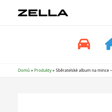
Přeskočit
na
obsah
Domů
Produkty
Sběratelské album na mince – 