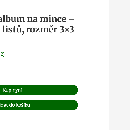
 album na mince –
0 listů, rozměr 3×3
:
2
)
Kup nyní
idat do košíku