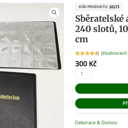
Sběratelské
10173
KÓD PRODUKTU:
album
Sběratelské
na
240 slotů, 1
mince
–
cm
240
slotů,
(Hodnocení
10
Hodnoceno
2
300
Kč
listů,
4.50
z 5 na
základě
rozměr
hodnocení
3x3
zákazníků
cm
množství
Př
Dekorace & Domov