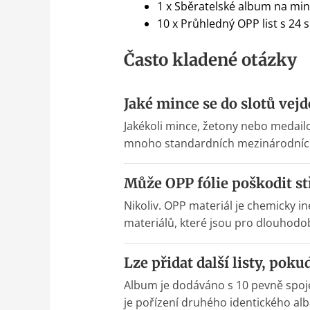
1 x Sběratelské album na mi
10 x Průhledný OPP list s 24
Často kladené otázky
Jaké mince se do slotů vej
Jakékoli mince, žetony nebo medai
mnoho standardních mezinárodních r
Může OPP fólie poškodit s
Nikoliv. OPP materiál je chemicky i
materiálů, které jsou pro dlouhod
Lze přidat další listy, poku
Album je dodáváno s 10 pevně spoje
je pořízení druhého identického alb