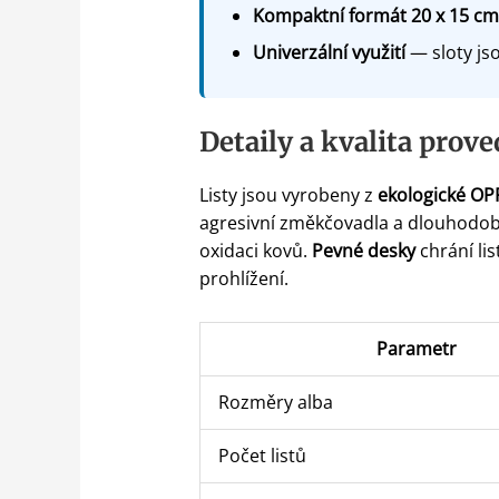
Kompaktní formát 20 x 15 cm
Univerzální využití
— sloty js
Detaily a kvalita prove
Listy jsou vyrobeny z
ekologické OPP
agresivní změkčovadla a dlouhodobě
oxidaci kovů.
Pevné desky
chrání li
prohlížení.
Parametr
Rozměry alba
Počet listů