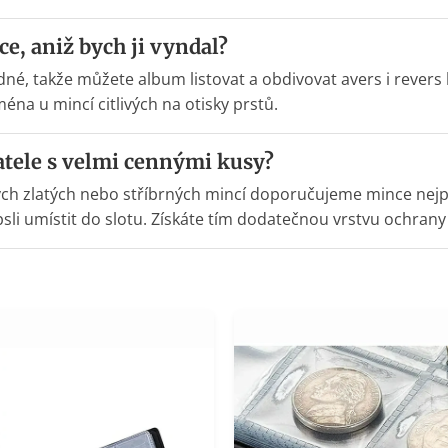
e, aniž bych ji vyndal?
né, takže můžete album listovat a obdivovat avers i revers 
éna u mincí citlivých na otisky prstů.
atele s velmi cennými kusy?
h zlatých nebo stříbrných mincí doporučujeme mince nejprv
sli umístit do slotu. Získáte tím dodatečnou vrstvu ochrany 