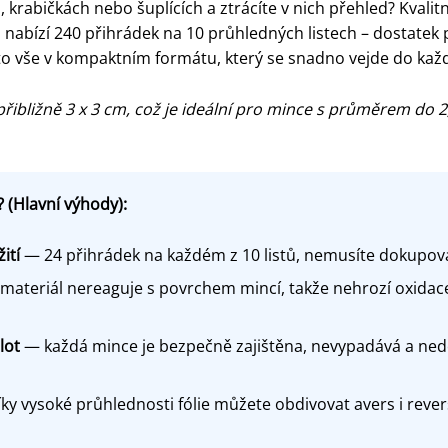
krabičkách nebo šuplících a ztrácíte v nich přehled? Kvali
nabízí 240 přihrádek na 10 průhledných listech – dostatek 
to vše v kompaktním formátu, který se snadno vejde do každ
ibližně 3 x 3 cm, což je ideální pro mince s průměrem do 
 (Hlavní výhody):
ití
— 24 přihrádek na každém z 10 listů, nemusíte dokupovat
ateriál nereaguje s povrchem mincí, takže nehrozí oxidace
lot
— každá mince je bezpečně zajištěna, nevypadává a nedo
ky vysoké průhlednosti fólie můžete obdivovat avers i revers