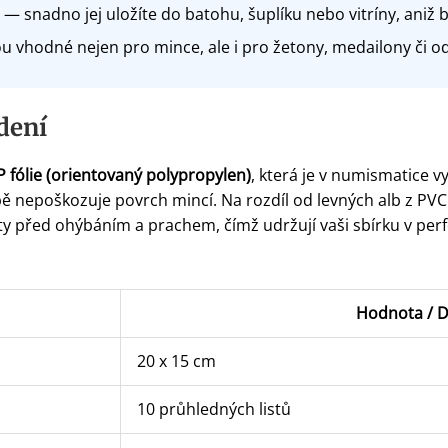
— snadno jej uložíte do batohu, šuplíku nebo vitríny, aniž 
ou vhodné nejen pro mince, ale i pro žetony, medailony či
dení
 fólie (orientovaný polypropylen)
, která je v numismatice 
 nepoškozuje povrch mincí. Na rozdíl od levných alb z PVC t
sty před ohýbáním a prachem, čímž udržují vaši sbírku v perf
Hodnota / D
20 x 15 cm
10 průhledných listů