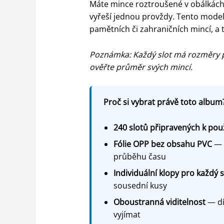
Máte mince roztroušené v obálkách, 
vyřeší jednou provždy. Tento model 
pamětních či zahraničních mincí, a 
Poznámka: Každý slot má rozměry př
ověřte průměr svých mincí.
Proč si vybrat právě toto album?
240 slotů připravených k použ
Fólie OPP bez obsahu PVC
— m
průběhu času
Individuální klopy pro každý s
sousední kusy
Oboustranná viditelnost
— dí
vyjímat