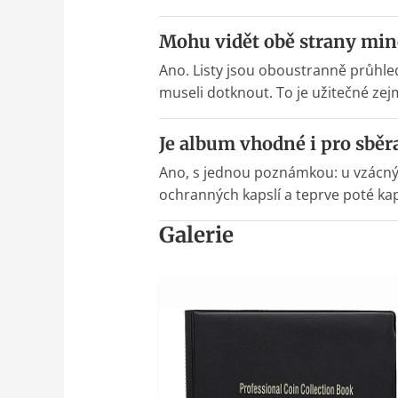
Mohu vidět obě strany minc
Ano. Listy jsou oboustranně průhled
museli dotknout. To je užitečné zejm
Je album vhodné i pro sběr
Ano, s jednou poznámkou: u vzácnýc
ochranných kapslí a teprve poté kap
Galerie