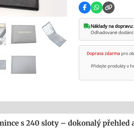
Náklady na dopravu:
Odhadované dodání: ú
Doprava zdarma
pro ob
Přidejte produkty v 
mince s 240 sloty – dokonalý přehled 