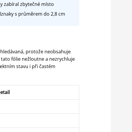
by zabíral zbytečné místo
 odznaky s průměrem do 2,8 cm
vyhledávaná, protože neobsahuje
ato fólie nežloutne a nezrychluje
ektním stavu i při častém
etail