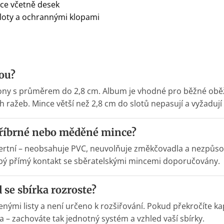
nce včetně desek
 sloty a ochrannými klopami
dou?
lony s průměrem do 2,8 cm. Album je vhodné pro běžné obě
ažeb. Mince větší než 2,8 cm do slotů nepasují a vyžadují
tříbrné nebo měděné mince?
nertní – neobsahuje PVC, neuvolňuje změkčovadla a nezpůsob
obý přímý kontakt se sběratelskými mincemi doporučovány.
d se sbírka rozroste?
nými listy a není určeno k rozšiřování. Pokud překročíte ka
a – zachováte tak jednotný systém a vzhled vaší sbírky.