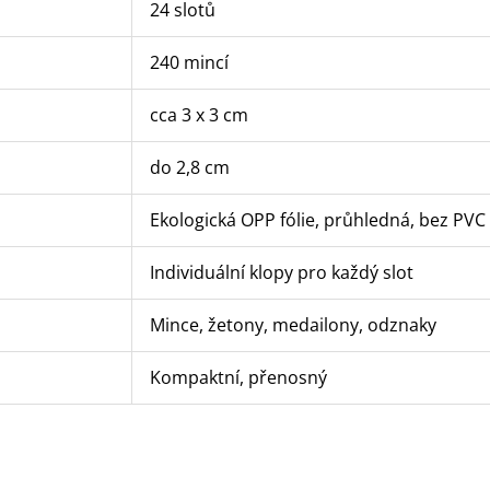
24 slotů
240 mincí
cca 3 x 3 cm
do 2,8 cm
Ekologická OPP fólie, průhledná, bez PVC
Individuální klopy pro každý slot
Mince, žetony, medailony, odznaky
Kompaktní, přenosný