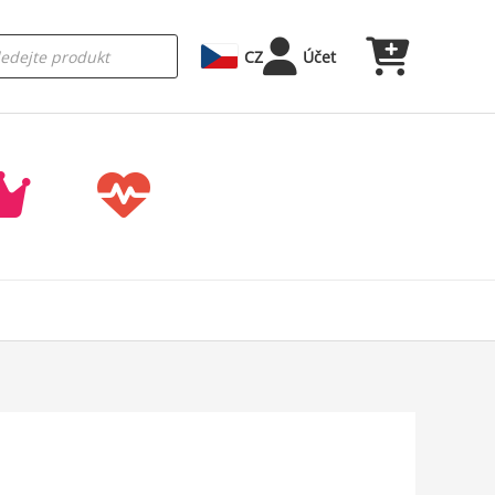
CZ
Účet