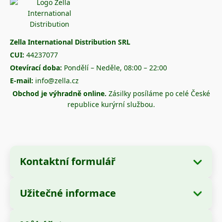
Zella International Distribution SRL
CUI:
44237077
Otevírací doba:
Pondělí – Neděle, 08:00 – 22:00
E-mail:
info@zella.cz
Obchod je výhradně online.
Zásilky posíláme po celé České
republice kurýrní službou.
Kontaktní formulář
Užitečné informace
Údaje o společnosti
O nás
Název společnosti:
Zella International