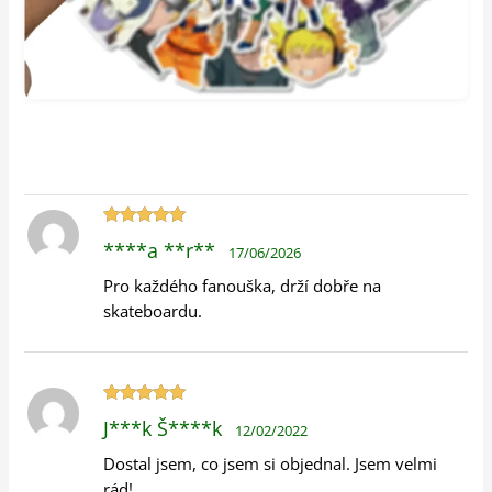
Hodnocení
****a **r**
17/06/2026
5
z 5
Pro každého fanouška, drží dobře na
skateboardu.
Hodnocení
J***k Š****k
12/02/2022
5
z 5
Dostal jsem, co jsem si objednal. Jsem velmi
rád!