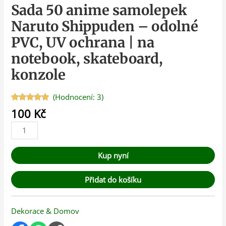
Sada 50 anime samolepek
Naruto Shippuden – odolné
PVC, UV ochrana | na
notebook, skateboard,
konzole
(Hodnocení:
3
)
Hodnoceno
3
100
Kč
5.00
z 5 na
základě
hodnocení
zákazníků
Kup nyní
Přidat do košíku
Dekorace & Domov