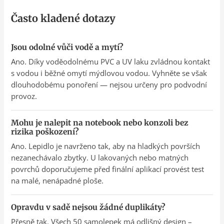
Často kladené dotazy
Jsou odolné vůči vodě a mytí?
Ano. Díky voděodolnému PVC a UV laku zvládnou kontakt
s vodou i běžné omytí mýdlovou vodou. Vyhněte se však
dlouhodobému ponoření — nejsou určeny pro podvodní
provoz.
Mohu je nalepit na notebook nebo konzoli bez
rizika poškození?
Ano. Lepidlo je navrženo tak, aby na hladkých površích
nezanechávalo zbytky. U lakovaných nebo matných
povrchů doporučujeme před finální aplikací provést test
na malé, nenápadné ploše.
Opravdu v sadě nejsou žádné duplikáty?
Přesně tak. Všech 50 samolepek má odlišný design –