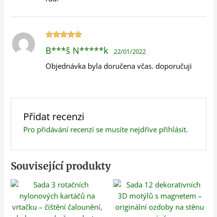
Hodnocení
B***š N*****k
22/01/2022
5
z 5
Objednávka byla doručena včas. doporučuji
Přidat recenzi
Pro přidávání recenzí se musíte nejdříve
přihlásit
.
Související produkty