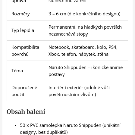
úprava
slunečnímu záření
Rozměry
3 – 6 cm (dle konkrétního designu)
Permanentní, na hladkých površích
Typ lepidla
nezanechává stopy
Kompatibilita
Notebook, skateboard, kolo, PS4,
povrchů
Xbox, telefon, nábytek, stěna
Naruto Shippuden – ikonické anime
Téma
postavy
Doporučené
Interiér i exteriér (odolné vůči
použití
povětrnostním vlivům)
Obsah balení
50 x PVC samolepka Naruto Shippuden (unikátní
designy, bez duplikátů)