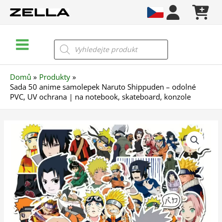
Přeskočit
na
obsah
Main
Products
search
Menu
Domů
Produkty
Sada 50 anime samolepek Naruto Shippuden – odolné
PVC, UV ochrana | na notebook, skateboard, konzole
Sada
50
anime
samolepek
Naruto
Shippuden
–
odolné
PVC,