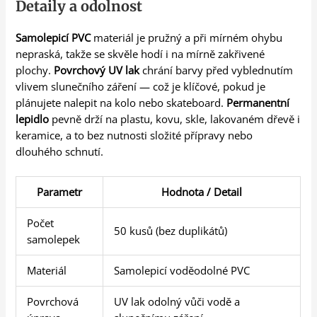
Detaily a odolnost
Samolepicí PVC
materiál je pružný a při mírném ohybu
nepraská, takže se skvěle hodí i na mírně zakřivené
plochy.
Povrchový UV lak
chrání barvy před vyblednutím
vlivem slunečního záření — což je klíčové, pokud je
plánujete nalepit na kolo nebo skateboard.
Permanentní
lepidlo
pevně drží na plastu, kovu, skle, lakovaném dřevě i
keramice, a to bez nutnosti složité přípravy nebo
dlouhého schnutí.
Parametr
Hodnota / Detail
Počet
50 kusů (bez duplikátů)
samolepek
Materiál
Samolepicí voděodolné PVC
Povrchová
UV lak odolný vůči vodě a