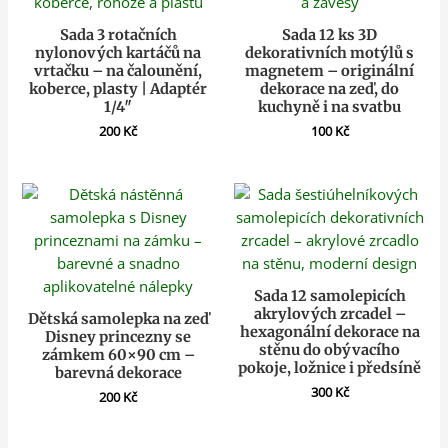
Sada 3 rotačních
Sada 12 ks 3D
nylonových kartáčů na
dekorativních motýlů s
vrtačku – na čalounění,
magnetem – originální
koberce, plasty | Adaptér
dekorace na zeď, do
1/4″
kuchyně i na svatbu
200
Kč
100
Kč
Sada 12 samolepicích
akrylových zrcadel –
Dětská samolepka na zeď
hexagonální dekorace na
Disney princezny se
stěnu do obývacího
zámkem 60×90 cm –
pokoje, ložnice i předsíně
barevná dekorace
300
Kč
200
Kč