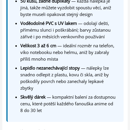
50 kusů, žádné duplikáty
— každá nálepka je
jiná, takže můžete vyzdobit spoustu věcí, aniž
byste museli opakovat stejný design
Voděodolné PVC s UV lakem
— odolají dešti,
přímému slunci i poškrábání; barvy zůstanou
zářivé i po měsících venkovního používání
Velikost 3 až 6 cm
— ideální rozměr na telefon,
víko notebooku nebo helmu, aniž by zabraly
příliš mnoho místa
Lepidlo nezanechávající stopy
— nálepky lze
snadno odlepit z plastu, kovu či skla, aniž by
poškodily povrch nebo zanechaly lepkavé
zbytky
Skvělý dárek
— kompaktní balení za dostupnou
cenu, které potěší každého fanouška anime od
8 do 30 let