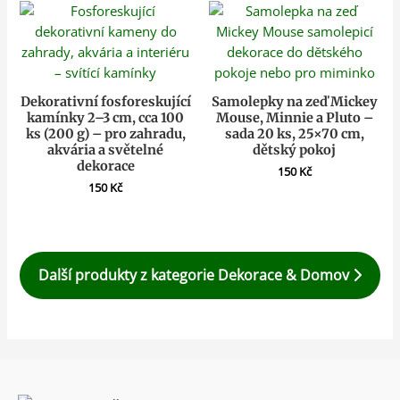
Dekorativní fosforeskující
Samolepky na zeď Mickey
kamínky 2–3 cm, cca 100
Mouse, Minnie a Pluto –
ks (200 g) – pro zahradu,
sada 20 ks, 25×70 cm,
akvária a světelné
dětský pokoj
dekorace
150
Kč
150
Kč
Další produkty z kategorie Dekorace & Domov