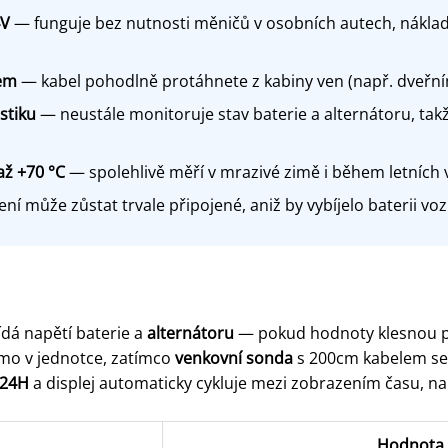
4V
— funguje bez nutnosti měničů v osobních autech, náklad
lem
— kabel pohodlně protáhnete z kabiny ven (např. dveřním
stiku
— neustále monitoruje stav baterie a alternátoru, tak
až +70 °C
— spolehlivě měří v mrazivé zimě i během letních 
ní může zůstat trvale připojené, aniž by vybíjelo baterii voz
ídá napětí baterie a
alternátoru
— pokud hodnoty klesnou p
mo v jednotce, zatímco
venkovní sonda
s 200cm kabelem se
 24H
a displej automaticky cykluje mezi zobrazením času, nap
Hodnota /