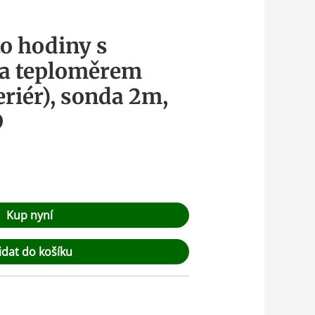
to hodiny s
 a teploměrem
eriér), sonda 2m,
D
Kup nyní
idat do košíku