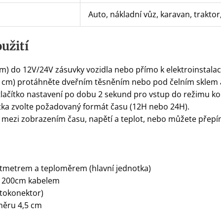
Auto, nákladní vůz, karavan, traktor
užití
cm) do 12V/24V zásuvky vozidla nebo přímo k elektroinstalac
0 cm) protáhněte dveřním těsněním nebo pod čelním sklem a
tlačítko nastavení po dobu 2 sekund pro vstup do režimu ko
tka zvolte požadovaný formát času (12H nebo 24H).
 mezi zobrazením času, napětí a teplot, nebo můžete přepí
voltmetrem a teploměrem (hlavní jednotka)
 s 200cm kabelem
utokonektor)
měru 4,5 cm