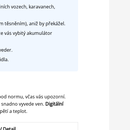
ních vozech, karavanech,
 těsněním), aniž by překážel.
že vás vybitý akumulátor
veder.
idla.
od normu, včas vás upozorní.
 snadno vyvede ven.
Digitální
ětí a teplot.
 Detail