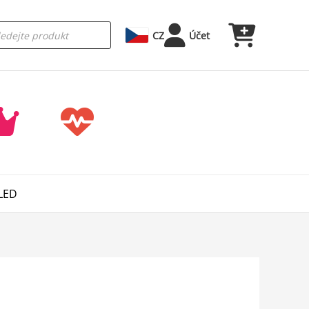
CZ
Účet
 LED