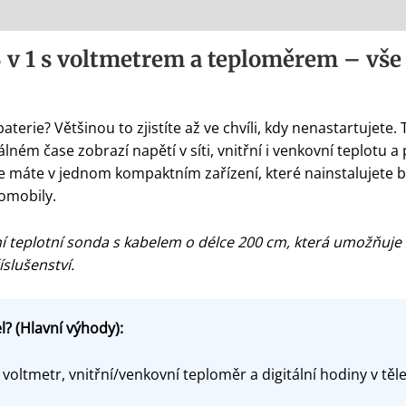
3 v 1 s voltmetrem a teploměrem – vše
erie? Většinou to zjistíte až ve chvíli, kdy nenastartujete. 
ém čase zobrazí napětí v síti, vnitřní i venkovní teplotu a
vše máte v jednom kompaktním zařízení, které nainstalujete
tomobily.
ní teplotní sonda s kabelem o délce 200 cm, která umožňuje
slušenství.
? (Hlavní výhody):
voltmetr, vnitřní/venkovní teploměr a digitální hodiny v těl