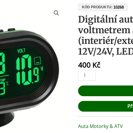
Digitální
10268
KÓD PRODUKTU:
auto
Digitální au
hodiny
voltmetrem
s
voltmetrem
(interiér/ext
a
12V/24V, LE
teploměrem
(interiér/exteriér),
400
Kč
sonda
2m,
12V/24V,
LED
množství
Př
Auta Motorky & ATV