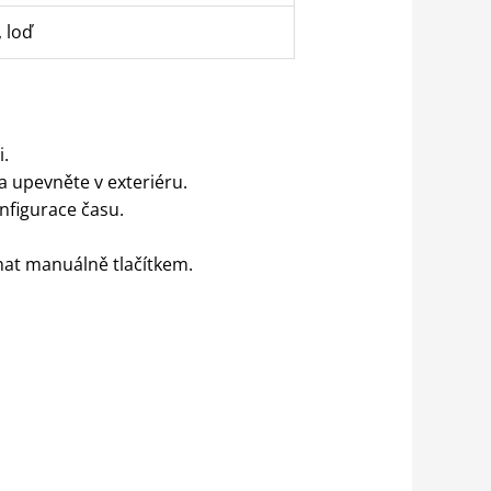
, loď
i.
 upevněte v exteriéru.
nfigurace času.
nat manuálně tlačítkem.