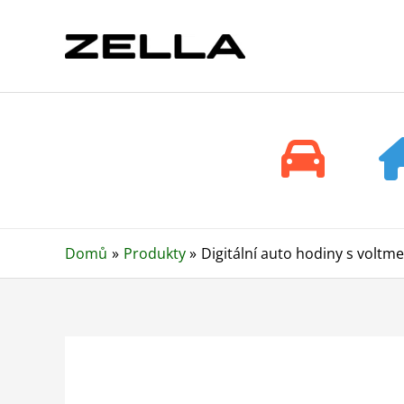
Přeskočit
na
obsah
Domů
Produkty
Digitální auto hodiny s voltm