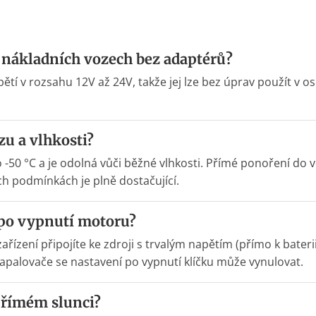
 nákladních vozech bez adaptérů?
ětí v rozsahu 12V až 24V, takže jej lze bez úprav použít v 
u a vlhkosti?
 -50 °C a je odolná vůči běžné vlhkosti. Přímé ponoření do 
h podmínkách je plně dostačující.
 po vypnutí motoru?
řízení připojíte ke zdroji s trvalým napětím (přímo k baterii
apalovače se nastavení po vypnutí klíčku může vynulovat.
 přímém slunci?