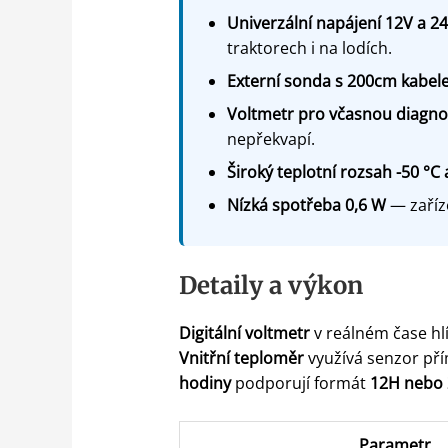
Univerzální napájení 12V a 2
traktorech i na lodích.
Externí sonda s 200cm kabe
Voltmetr pro včasnou diagno
nepřekvapí.
Široký teplotní rozsah -50 °C 
Nízká spotřeba 0,6 W
— zaříze
Detaily a výkon
Digitální voltmetr
v reálném čase hl
Vnitřní teploměr
využívá senzor pří
hodiny
podporují formát
12H nebo
Parametr