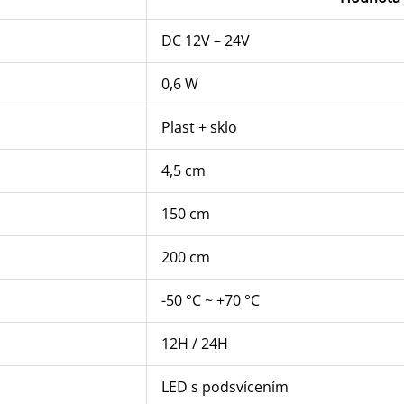
DC 12V – 24V
0,6 W
Plast + sklo
4,5 cm
150 cm
200 cm
-50 °C ~ +70 °C
12H / 24H
LED s podsvícením