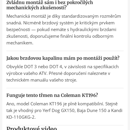
Zvládnu montáž sám i bez pokročilých
mechanických zkušeností?
Mechanická montáž je díky standardizovaným rozměrům
snadná. Nicméně brzdový systém je kritickým prvkem
bezpečnosti — pokud nemáte s hydraulickými brzdami
zkušenosti, doporučujeme finální kontrolu odborným
mechanikem.
Jakou brzdovou kapalinu mám po montáži použít?
Obvykle DOT 3 nebo DOT 4, v závislosti na specifikacích
výrobce vašeho ATV. Přesné doporučení naleznete v
technickém manuálu vašeho stroje.
Funguje tento třmen na Coleman KT196?
Ano, model Coleman KT196 je plně kompatibilní. Stejně
tak je vhodný pro Yerf Dog GX150, Baja Dune 150 a Kandi
KD-110GKG-2.
Produktové video