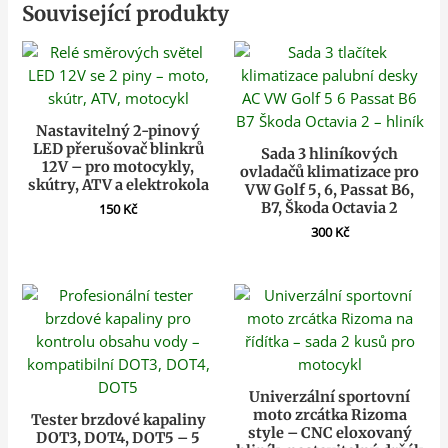
Související produkty
Nastavitelný 2-pinový
LED přerušovač blinkrů
Sada 3 hliníkových
12V – pro motocykly,
ovladačů klimatizace pro
skútry, ATV a elektrokola
VW Golf 5, 6, Passat B6,
B7, Škoda Octavia 2
150
Kč
300
Kč
Univerzální sportovní
moto zrcátka Rizoma
Tester brzdové kapaliny
style – CNC eloxovaný
DOT3, DOT4, DOT5 – 5