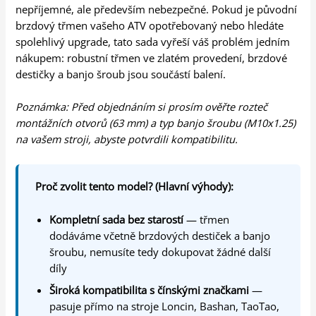
nepříjemné, ale především nebezpečné. Pokud je původní
brzdový třmen vašeho ATV opotřebovaný nebo hledáte
spolehlivý upgrade, tato sada vyřeší váš problém jedním
nákupem: robustní třmen ve zlatém provedení, brzdové
destičky a banjo šroub jsou součástí balení.
Poznámka: Před objednáním si prosím ověřte rozteč
montážních otvorů (63 mm) a typ banjo šroubu (M10x1.25)
na vašem stroji, abyste potvrdili kompatibilitu.
Proč zvolit tento model? (Hlavní výhody):
Kompletní sada bez starostí
— třmen
dodáváme včetně brzdových destiček a banjo
šroubu, nemusíte tedy dokupovat žádné další
díly
Široká kompatibilita s čínskými značkami
—
pasuje přímo na stroje Loncin, Bashan, TaoTao,