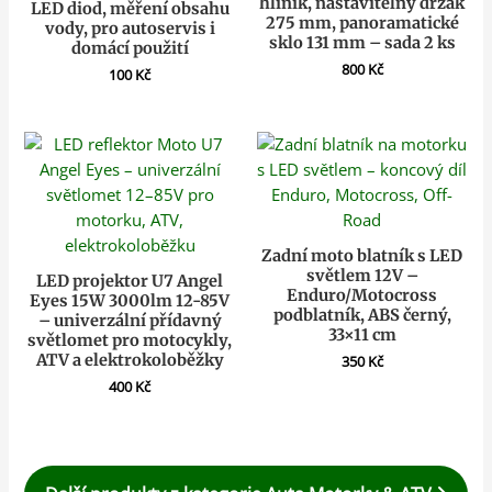
hliník, nastavitelný držák
LED diod, měření obsahu
275 mm, panoramatické
vody, pro autoservis i
sklo 131 mm – sada 2 ks
domácí použití
800
Kč
100
Kč
Zadní moto blatník s LED
světlem 12V –
LED projektor U7 Angel
Enduro/Motocross
Eyes 15W 3000lm 12-85V
podblatník, ABS černý,
– univerzální přídavný
33×11 cm
světlomet pro motocykly,
ATV a elektrokoloběžky
350
Kč
400
Kč