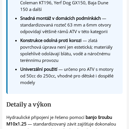
Coleman KT196, Yerf Dog GX150, Baja Dune
150 a další
Snadná montáž v domácích podmínkách
—
standardizovaná rozteč 63 mm a 6mm otvory
odpovídají většině rámů ATV v této kategorii
Konstrukce odolná proti korozi
— zlatá
povrchová úprava není jen estetická; materiály
spolehlivě odolávají blátu, vodě a náročnému
terénnímu provozu
Univerzální použití
— určeno pro ATV s motory
od 50cc do 250cc, vhodné pro dětské i dospělé
modely
Detaily a výkon
Hydraulické připojení je řešeno pomocí
banjo šroubu
M10x1.25
— standardizovaný závit zajišťuje dokonalou