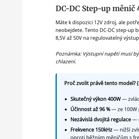
DC-DC Step-up měnič 4
Máte k dispozici 12V zdroj, ale potř
neobejdete. Tento DC-DC step-up b
8,5V až 50V na regulovatelný výstup
Poznámka: Výstupní napětí musí být
chlazení.
Proč zvolit právě tento model? (
Skutečný výkon 400W
— zvlád
Účinnost až 96 %
— ze 100W p
Nezávislá dvojitá regulace
— s
Frekvence 150kHz
— nižší zvl
oproti běžným měničům s fre