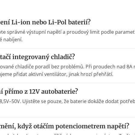
ní Li-ion nebo Li-Pol baterií?
te správné výstupní napětí a proudový limit podle parametr
é nabíjení.
stačí integrovaný chladič?
grované chladiče poradí bez problémů. Při proudech nad 8
e přidat aktivní ventilátor, jinak hrozí přehřátí.
 přímo z 12V autobaterie?
,5V–50V. Ujistěte se pouze, že baterie dokáže dodat potřeb
emění, když otáčím potenciometrem napětí?