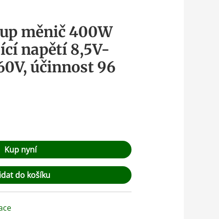
-up měnič 400W
ící napětí 8,5V-
60V, účinnost 96
Kup nyní
idat do košíku
ace