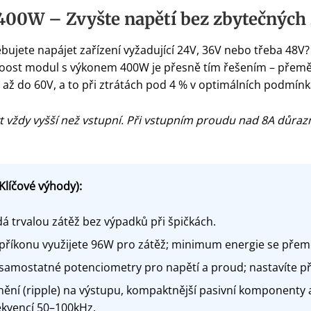
00W – Zvyšte napětí bez zbytečných 
ebujete napájet zařízení vyžadující 24V, 36V nebo třeba 48V?
oost modul s výkonem 400W je přesně tím řešením – přemění
 až do 60V, a to při ztrátách pod 4 % v optimálních podmínk
 vždy vyšší než vstupní. Při vstupním proudu nad 8A důrazn
Klíčové výhody):
á trvalou zátěž bez výpadků při špičkách.
říkonu využijete 96W pro zátěž; minimum energie se přemě
amostatné potenciometry pro napětí a proud; nastavíte pře
nění (ripple) na výstupu, kompaktnější pasivní komponenty 
kvencí 50–100kHz.