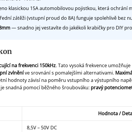
o klasickou 15A automobilovou pojistkou, která ochrání m
řední zátěži (vstupní proud do 8A) funguje spolehlivě bez nu
28mm
— snadno jej vestavíte do jakékoli krabičky pro DIY pro
ýkon
ující na frekvenci 150kHz
. Tato vysoká frekvence umožňuje 
upní zvlnění
ve srovnání s pomalejšími alternativami.
Maximál
tní hodnoty závisí na poměru vstupního a výstupního napětí –
e je snadná pomocí běžného šroubováku:
pravý potenciomet
Hodnota / Deta
8,5V – 50V DC