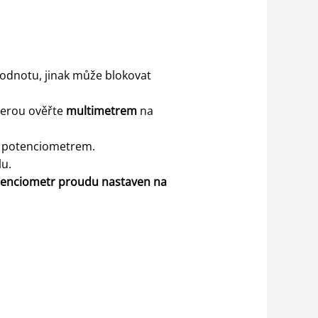
.
odnotu, jinak může blokovat
erou ověřte
multimetrem
na
ým potenciometrem.
lu.
tenciometr proudu nastaven na