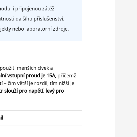
odul i připojenou zátěž.
tnosti dalšího příslušenství.
jekty nebo laboratorní zdroje.
použití menších cívek a
ní vstupní proud je 15A
, přičemž
 čím větší je rozdíl, tím nižší je
r slouží pro napětí
,
levý pro
il