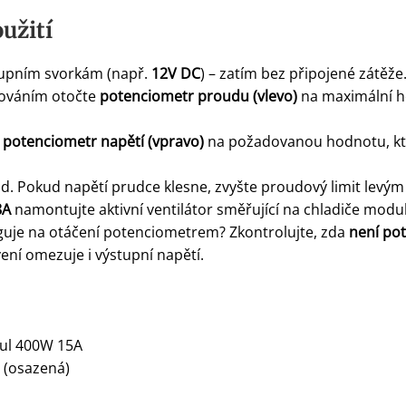
užití
stupním svorkám (např.
12V DC
) – zatím bez připojené zátěže
vováním otočte
potenciometr proudu (vlevo)
na maximální h
e
potenciometr napětí (vpravo)
na požadovanou hodnotu, kt
oud. Pokud napětí prudce klesne, zvyšte proudový limit lev
8A
namontujte aktivní ventilátor směřující na chladiče modu
uje na otáčení potenciometrem? Zkontrolujte, zda
není po
ení omezuje i výstupní napětí.
ul 400W 15A
 (osazená)