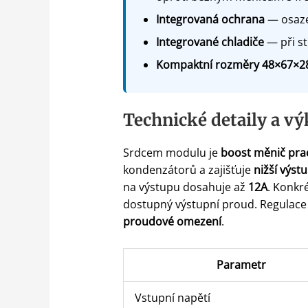
Integrovaná ochrana
— osazen
Integrované chladiče
— při st
Kompaktní rozměry 48×67×
Technické detaily a v
Srdcem modulu je
boost měnič prac
kondenzátorů a zajišťuje
nižší výst
na výstupu dosahuje až
12A
. Konkré
dostupný výstupní proud. Regulac
proudové omezení
.
Parametr
Vstupní napětí