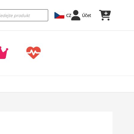
CZ
Účet