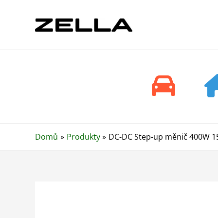
Přeskočit
na
obsah
Domů
Produkty
DC-DC Step-up měnič 400W 15A