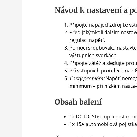
Návod k nastavení a po
Připojte napájecí zdroj ke v
Před jakýmkoli dalším nasta
regulaci napětí.
Pomocí šroubováku nastavt
výstupních svorkách.
Připojte zátěž a sledujte pr
Při vstupních proudech nad
Častý problém:
Napětí nereag
minimum
– při nízkém nastav
Obsah balení
1x DC-DC Step-up boost mod
1x 15A automobilová pojistka