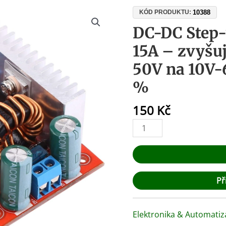
DC-
10388
KÓD PRODUKTU:
DC
DC-DC Step
Step-
15A – zvyšuj
up
měnič
50V na 10V-
400W
%
15A
–
150
Kč
zvyšující
napětí
8,5V-
50V
na
10V-
Př
60V,
účinnost
96
Elektronika & Automatiz
%