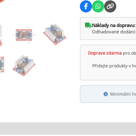
množství
Náklady na dopravu:
Odhadované dodání: ú
Doprava zdarma
pro ob
Přidejte produkty v 
Minimální h