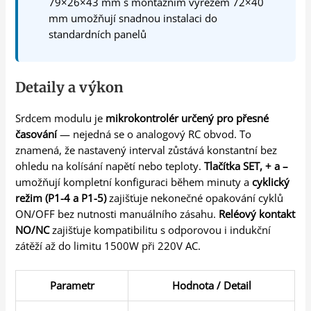
79×26×43 mm s montážním výřezem 72×40
mm umožňují snadnou instalaci do
standardních panelů
Detaily a výkon
Srdcem modulu je
mikrokontrolér určený pro přesné
časování
— nejedná se o analogový RC obvod. To
znamená, že nastavený interval zůstává konstantní bez
ohledu na kolísání napětí nebo teploty.
Tlačítka SET, + a –
umožňují kompletní konfiguraci během minuty a
cyklický
režim (P1-4 a P1-5)
zajišťuje nekonečné opakování cyklů
ON/OFF bez nutnosti manuálního zásahu.
Reléový kontakt
NO/NC
zajišťuje kompatibilitu s odporovou i indukční
zátěží až do limitu 1500W při 220V AC.
Parametr
Hodnota / Detail