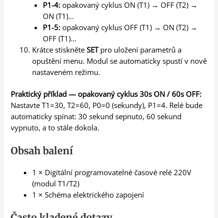
P1-4:
opakovaný cyklus ON (T1) → OFF (T2) →
ON (T1)…
P1-5:
opakovaný cyklus OFF (T1) → ON (T2) →
OFF (T1)…
Krátce stiskněte
SET
pro uložení parametrů a
opuštění menu. Modul se automaticky spustí v nově
nastaveném režimu.
Praktický příklad — opakovaný cyklus 30s ON / 60s OFF:
Nastavte T1=30, T2=60, P0=0 (sekundy), P1=4. Relé bude
automaticky spínat: 30 sekund sepnuto, 60 sekund
vypnuto, a to stále dokola.
Obsah balení
1 × Digitální programovatelné časové relé 220V
(modul T1/T2)
1 × Schéma elektrického zapojení
Často kladené dotazy