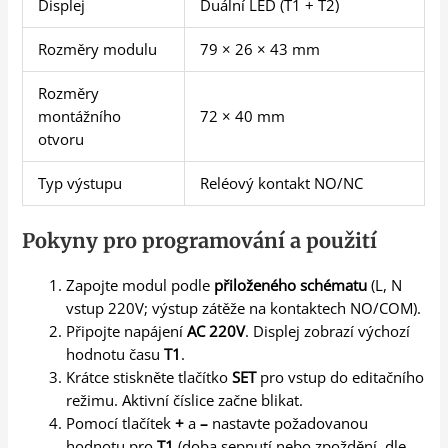
Displej
Duální LED (T1 + T2)
Rozměry modulu
79 × 26 × 43 mm
Rozměry
montážního
72 × 40 mm
otvoru
Typ výstupu
Reléový kontakt NO/NC
Pokyny pro programování a použití
Zapojte modul podle
přiloženého schématu
(L, N
vstup 220V; výstup zátěže na kontaktech NO/COM).
Připojte napájení
AC 220V
. Displej zobrazí výchozí
hodnotu času
T1
.
Krátce stiskněte tlačítko
SET
pro vstup do editačního
režimu. Aktivní číslice začne blikat.
Pomocí tlačítek
+
a
–
nastavte požadovanou
hodnotu pro
T1
(doba sepnutí nebo zpoždění, dle