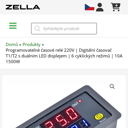
Přeskočit
na
obsah
Main
Products
search
Menu
Domů
Produkty
Programovatelné časové relé 220V | Digitální časovač
T1/T2 s duálním LED displejem | 6 cyklických režimů | 10A
1500W
Programovatelné
časové
relé
220V
|
Digitální
časovač
T1/T2