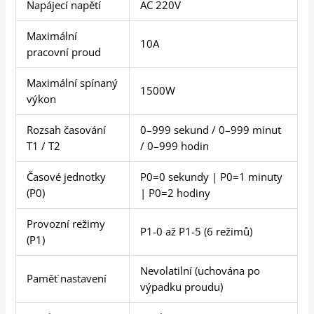
Napájecí napětí
AC 220V
Maximální
10A
pracovní proud
Maximální spínaný
1500W
výkon
Rozsah časování
0–999 sekund / 0–999 minut
T1 / T2
/ 0–999 hodin
Časové jednotky
P0=0 sekundy | P0=1 minuty
(P0)
| P0=2 hodiny
Provozní režimy
P1-0 až P1-5 (6 režimů)
(P1)
Nevolatilní (uchována po
Paměť nastavení
výpadku proudu)