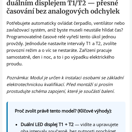
duálním displejem T1/T2 — přesné
časování bez analogových odchylek
Potřebujete automaticky ovládat čerpadlo, ventilátor nebo
zavlažovací systém, aniž byste museli neustále hlídat čas?
Programovatelné časové relé vyřeší tento úkol jednou
provždy. Jednoduše nastavíte intervaly T1 a T2, zvolíte
provozní režim a o víc se nestaráte. Zařízení pracuje
samostatně, den i noc, a to i po výpadku elektrického
proudu.
Poznámka: Modul je určen k instalaci osobami se základní
elektrotechnickou kvalifikací. Před montáží si prosím
prostudujte schéma zapojení, které je součástí balení.
Proč zvolit právě tento model? (Klíčové výhody):
Duální LED displej T1 + T2
— vidíte a upravujete
oba intervaly současně, bez nutnosti procházet