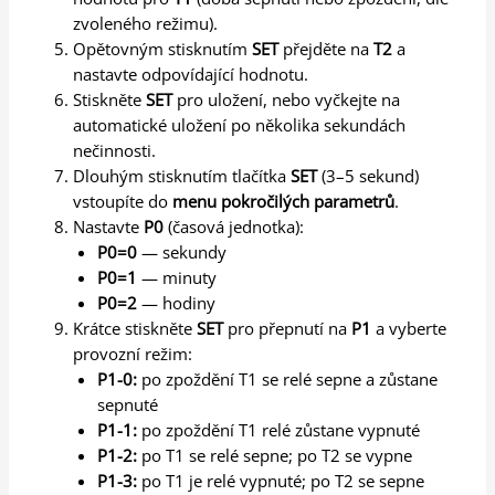
zvoleného režimu).
Opětovným stisknutím
SET
přejděte na
T2
a
nastavte odpovídající hodnotu.
Stiskněte
SET
pro uložení, nebo vyčkejte na
automatické uložení po několika sekundách
nečinnosti.
Dlouhým stisknutím tlačítka
SET
(3–5 sekund)
vstoupíte do
menu pokročilých parametrů
.
Nastavte
P0
(časová jednotka):
P0=0
— sekundy
P0=1
— minuty
P0=2
— hodiny
Krátce stiskněte
SET
pro přepnutí na
P1
a vyberte
provozní režim:
P1-0:
po zpoždění T1 se relé sepne a zůstane
sepnuté
P1-1:
po zpoždění T1 relé zůstane vypnuté
P1-2:
po T1 se relé sepne; po T2 se vypne
P1-3:
po T1 je relé vypnuté; po T2 se sepne