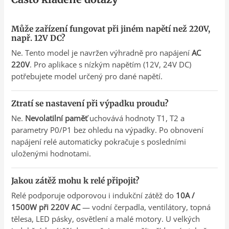
Může zařízení fungovat při jiném napětí než 220V,
např. 12V DC?
Ne. Tento model je navržen výhradně pro napájení
AC
220V
. Pro aplikace s nízkým napětím (12V, 24V DC)
potřebujete model určený pro dané napětí.
Ztratí se nastavení při výpadku proudu?
Ne.
Nevolatilní paměť
uchovává hodnoty T1, T2 a
parametry P0/P1 bez ohledu na výpadky. Po obnovení
napájení relé automaticky pokračuje s posledními
uloženými hodnotami.
Jakou zátěž mohu k relé připojit?
Relé podporuje odporovou i indukční zátěž do
10A /
1500W při 220V AC
— vodní čerpadla, ventilátory, topná
tělesa, LED pásky, osvětlení a malé motory. U velkých