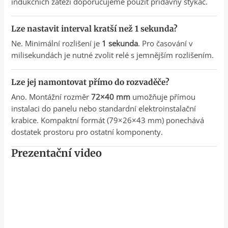
indukčních zátěží doporučujeme použít přídavný stykač.
Lze nastavit interval kratší než 1 sekunda?
Ne. Minimální rozlišení je
1 sekunda
. Pro časování v
milisekundách je nutné zvolit relé s jemnějším rozlišením.
Lze jej namontovat přímo do rozvaděče?
Ano. Montážní rozměr
72×40 mm
umožňuje přímou
instalaci do panelu nebo standardní elektroinstalační
krabice. Kompaktní formát (79×26×43 mm) ponechává
dostatek prostoru pro ostatní komponenty.
Prezentační video