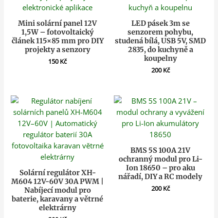
Mini solární panel 12V
LED pásek 3m se
1,5W – fotovoltaický
senzorem pohybu,
článek 115×85 mm pro DIY
studená bílá, USB 5V, SMD
projekty a senzory
2835, do kuchyně a
koupelny
150
Kč
200
Kč
BMS 5S 100A 21V
ochranný modul pro Li-
Ion 18650 – pro aku
Solární regulátor XH-
nářadí, DIY a RC modely
M604 12V-60V 30A PWM |
200
Kč
Nabíjecí modul pro
baterie, karavany a větrné
elektrárny