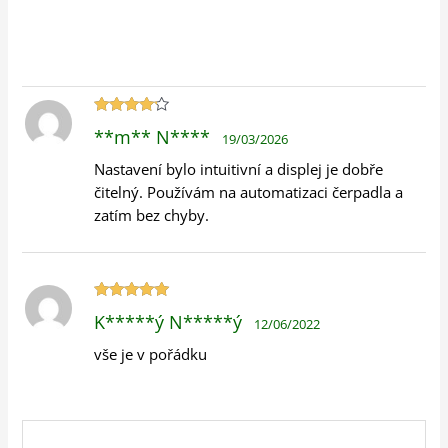
Hodnocení
**m** N****
19/03/2026
4
z 5
Nastavení bylo intuitivní a displej je dobře
čitelný. Používám na automatizaci čerpadla a
zatím bez chyby.
Hodnocení
K*****ý N*****ý
12/06/2022
5
z 5
vše je v pořádku