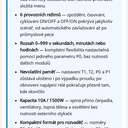
složitá menu
6 provozních režimů
— zpoždění, časování,
cyklování ON/OFF a OFF/ON pokrývá jakýkoliv
scénář, od automatického zavlažování až po
průmyslové pece
Rozsah 0–999 v sekundách, minutách nebo
hodinách
— kompletní flexibilita nastavitelná
pomocí jediného parametru P0, bez nutnosti
dalších modulů
Nevolatilní paměť
— nastavení T1, T2, P0 a P1
zůstává uloženo i po výpadku proudu; po
obnovení napájení relé pokračuje přesně tam,
kde skončilo
Kapacita 10A / 1500W
— spíná přímo čerpadla,
ventilátory, topná tělesa a osvětlení bez
nutnosti externího stykače
Kompaktní formát pro rozvaděč
— rozměry