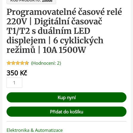
10008
KÓD PRODUKTU:
Programovatelné časové relé
220V | Digitální časovač
T1/T2 s duálním LED
displejem | 6 cyklických
režimů | 10A 1500W
(Hodnocení:
2
)
Hodnoceno
2
350
Kč
4.50
z 5 na
základě
hodnocení
zákazníků
Kup nyní
Přidat do košíku
Elektronika & Automatizace