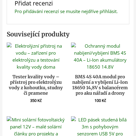
Přidat recenzi
Pro přidávání recenzí se musíte nejdříve
přihlásit
.
Související produkty
Tester kvality vody –
BMS 4S 40A modul pro
přístroj pro elektrolýzu
nabíjení a vybíjení Li-Ion
vody z kohoutku, studny
18650 14,8V s balancérem
či pramene
pro aku nářadí a drony
350
Kč
100
Kč