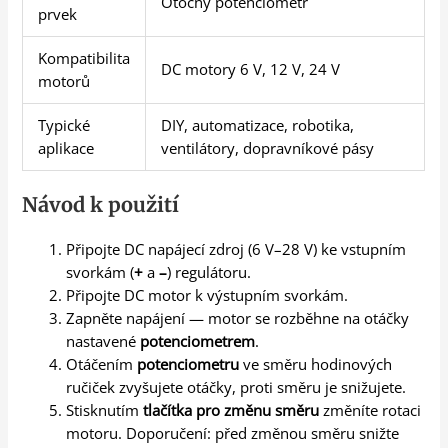
Otočný potenciometr
prvek
Kompatibilita
DC motory 6 V, 12 V, 24 V
motorů
Typické
DIY, automatizace, robotika,
aplikace
ventilátory, dopravníkové pásy
Návod k použití
Připojte DC napájecí zdroj (6 V–28 V) ke vstupním
svorkám (
+
a
–
) regulátoru.
Připojte DC motor k výstupním svorkám.
Zapněte napájení — motor se rozběhne na otáčky
nastavené
potenciometrem
.
Otáčením
potenciometru
ve směru hodinových
ručiček zvyšujete otáčky, proti směru je snižujete.
Stisknutím
tlačítka pro změnu směru
změníte rotaci
motoru. Doporučení: před změnou směru snižte