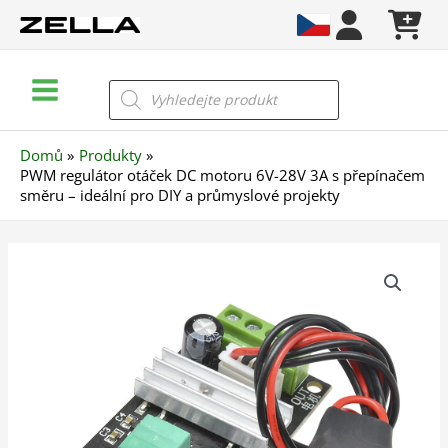
Přeskočit
na
obsah
Main
Products
search
Menu
Domů
Produkty
PWM regulátor otáček DC motoru 6V-28V 3A s přepínačem
směru – ideální pro DIY a průmyslové projekty
PWM
regulátor
otáček
DC
motoru
6V-
28V
3A
s