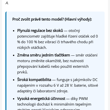
A.
Proč zvolit právě tento model? (Hlavní výhody):
Plynulá regulace bez skoků
— otočný
potenciometr zajišťuje hladké řízení otáček od 0
% do 100 % bez vibrací či trhavého chodu při
nízkých otáčkách.
Změna směru jedním tlačítkem
— směr otáčení
motoru změníte okamžitě, bez nutnosti
přepojování kabelů nebo použití externích
prvků.
Široká kompatibilita
— funguje s jakýmkoliv DC
napájením v rozsahu 6 V až 28 V: baterie, síťové
adaptéry či laboratorní zdroje.
Vysoká energetická účinnost
— díky PWM
technologii dochází k minimálním tepelným
ztrátám oproti klasickým odporovým