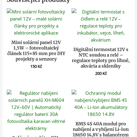
Mini solární panel 12V
1,5W – fotovoltaický
Digitální termostat 12V s
článek 115×85 mm pro DIY
NTC sondou a relé –
projekty a senzory
regulace teploty pro líhně,
akvária a skleníky
150
Kč
200
Kč
BMS 4S 40A modul pro
nabíjení a vybíjení Li-Ion
18650 14,8V s balancérem