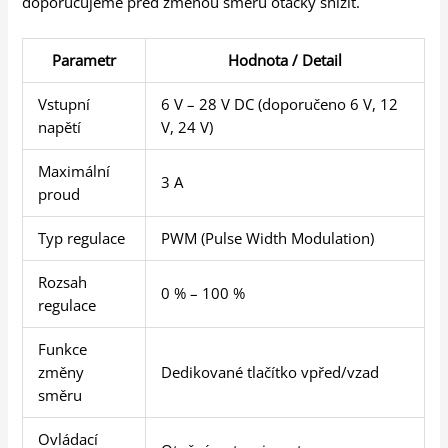
doporučujeme před změnou směru otáčky snížit.
Parametr
Hodnota / Detail
Vstupní
6 V – 28 V DC (doporučeno 6 V, 12
napětí
V, 24 V)
Maximální
3 A
proud
Typ regulace
PWM (Pulse Width Modulation)
Rozsah
0 % – 100 %
regulace
Funkce
změny
Dedikované tlačítko vpřed/vzad
směru
Ovládací