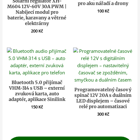
Solární regulátor XH-
pro aku nářadí a drony
M604 12V-60V 30A PWM |
100
Kč
Nabíjecí modul pro
baterie, karavany a větrné
elektrárny
200
Kč
Bluetooth 5.0 přijímač
VHM-314 s USB – externí
Programovatelný časový
zvuková karta, auto
spínač 12V 20A s duálním
adaptér, aplikace Sinilink
LED displejem – časové
relé pro automatizaci
150
Kč
300
Kč