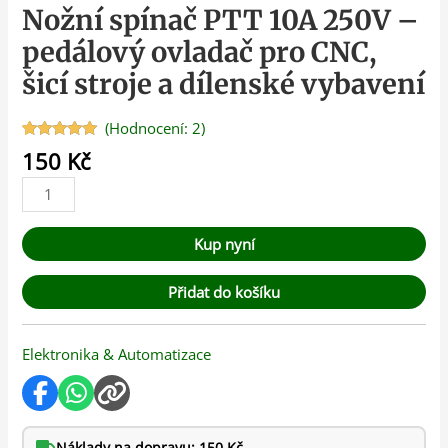
Nožní spínač PTT 10A 250V –
pedálový ovladač pro CNC,
šicí stroje a dílenské vybavení
(Hodnocení:
2
)
Hodnoceno
2
150
Kč
5.00
z 5 na
základě
hodnocení
zákazníků
Kup nyní
Přidat do košíku
Elektronika & Automatizace
Náklady na dopravu: 150 Kč