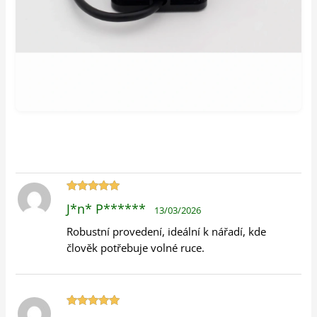
Hodnocení
J*n* P******
13/03/2026
5
z 5
Robustní provedení, ideální k nářadí, kde
člověk potřebuje volné ruce.
Hodnocení