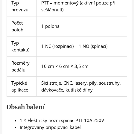
Typ
PTT – momentový (aktivní pouze při
provozu
sešlápnutí)
Počet
1 poloha
poloh
Typ
1 NC (rozpínací) + 1 NO (spínací)
kontaktů
Rozměry
10 cm × 6 cm × 3,5 cm
pedálu
Typické
Šicí stroje, CNC, lasery, pily, soustruhy,
aplikace
dávkovače, kutilské dílny
Obsah balení
1 × Elektrický nožní spínač PTT 10A 250V
Integrovaný připojovací kabel