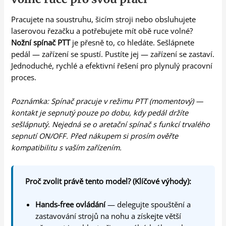
Pracujete na soustruhu, šicím stroji nebo obsluhujete
laserovou řezačku a potřebujete mít obě ruce volné?
Nožní spínač PTT
je přesně to, co hledáte. Sešlápnete
pedál — zařízení se spustí. Pustíte jej — zařízení se zastaví.
Jednoduché, rychlé a efektivní řešení pro plynulý pracovní
proces.
Poznámka: Spínač pracuje v režimu PTT (momentový) —
kontakt je sepnutý pouze po dobu, kdy pedál držíte
sešlápnutý. Nejedná se o aretační spínač s funkcí trvalého
sepnutí ON/OFF. Před nákupem si prosím ověřte
kompatibilitu s vaším zařízením.
Proč zvolit právě tento model? (Klíčové výhody):
Hands-free ovládání
— delegujte spouštění a
zastavování strojů na nohu a získejte větší