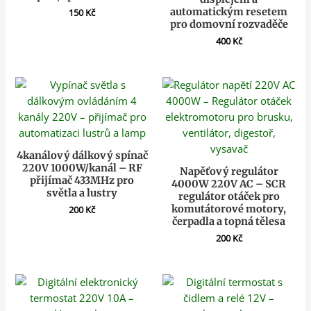
automatickým resetem
150
Kč
pro domovní rozvaděče
400
Kč
4kanálový dálkový spínač
220V 1000W/kanál – RF
Napěťový regulátor
přijímač 433MHz pro
4000W 220V AC – SCR
světla a lustry
regulátor otáček pro
komutátorové motory,
200
Kč
čerpadla a topná tělesa
200
Kč