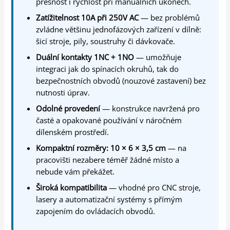
přesnost i rychlost při manuálních úkonech.
Zatížitelnost 10A při 250V AC
— bez problémů
zvládne většinu jednofázových zařízení v dílně:
šicí stroje, pily, soustruhy či dávkovače.
Duální kontakty 1NC + 1NO
— umožňuje
integraci jak do spínacích okruhů, tak do
bezpečnostních obvodů (nouzové zastavení) bez
nutnosti úprav.
Odolné provedení
— konstrukce navržená pro
časté a opakované používání v náročném
dílenském prostředí.
Kompaktní rozměry: 10 × 6 × 3,5 cm
— na
pracovišti nezabere téměř žádné místo a
nebude vám překážet.
Široká kompatibilita
— vhodné pro CNC stroje,
lasery a automatizační systémy s přímým
zapojením do ovládacích obvodů.