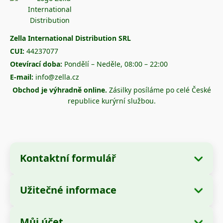
Zella International Distribution SRL
CUI:
44237077
Otevírací doba:
Pondělí – Neděle, 08:00 – 22:00
E-mail:
info@zella.cz
Obchod je výhradně online.
Zásilky posíláme po celé České
republice kurýrní službou.
Kontaktní formulář
Užitečné informace
Údaje o společnosti
O nás
Název společnosti:
Zella International
Můj účet