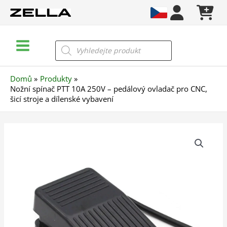
Přeskočit
na
obsah
Main
Products
search
Menu
Domů
Produkty
Nožní spínač PTT 10A 250V – pedálový ovladač pro CNC,
šicí stroje a dílenské vybavení
Nožní
spínač
PTT
10A
250V
–
pedálový
ovladač
pro