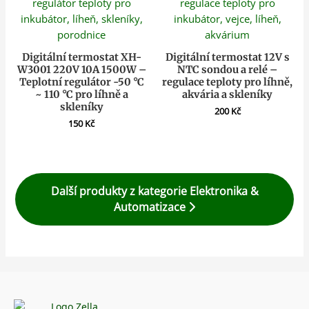
Digitální termostat XH-
Digitální termostat 12V s
W3001 220V 10A 1500W –
NTC sondou a relé –
Teplotní regulátor -50 °C
regulace teploty pro líhně,
~ 110 °C pro líhně a
akvária a skleníky
skleníky
200
Kč
150
Kč
Další produkty z kategorie Elektronika &
Automatizace