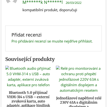
M******k N******l
26/03/2022
5
z 5
kompatibilní produkt, doporučuji
Přidat recenzi
Pro přidávání recenzí se musíte nejdříve
přihlásit
.
Související produkty
Bluetooth 5.0 přijímač
VHM-314 s USB – externí
Jednofázové napěťové relé
zvuková karta, auto
230V 63A s digitálním
adaptér, aplikace Sinilink
displejem a