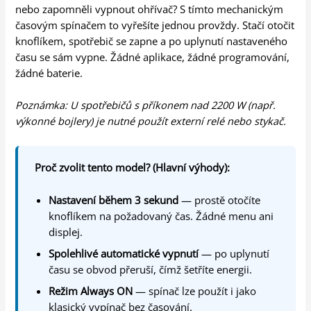
nebo zapomněli vypnout ohřívač? S tímto mechanickým
časovým spínačem to vyřešíte jednou provždy. Stačí otočit
knoflíkem, spotřebič se zapne a po uplynutí nastaveného
času se sám vypne. Žádné aplikace, žádné programování,
žádné baterie.
Poznámka: U spotřebičů s příkonem nad 2200 W (např.
výkonné bojlery) je nutné použít externí relé nebo stykač.
Proč zvolit tento model? (Hlavní výhody):
Nastavení během 3 sekund
— prostě otočíte
knoflíkem na požadovaný čas. Žádné menu ani
displej.
Spolehlivé automatické vypnutí
— po uplynutí
času se obvod přeruší, čímž šetříte energii.
Režim Always ON
— spínač lze použít i jako
klasický vypínač bez časování.