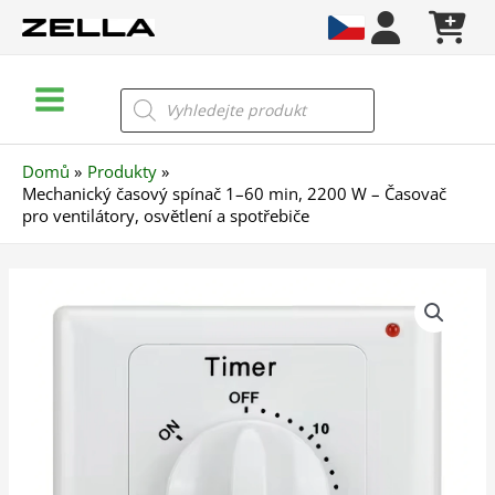
Přeskočit
na
obsah
Main
Products
search
Menu
Domů
Produkty
Mechanický časový spínač 1–60 min, 2200 W – Časovač
pro ventilátory, osvětlení a spotřebiče
Mechanický
časový
spínač
1–
60
min,
2200
W
–