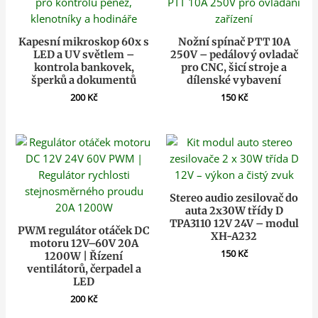
Kapesní mikroskop 60x s
Nožní spínač PTT 10A
LED a UV světlem –
250V – pedálový ovladač
kontrola bankovek,
pro CNC, šicí stroje a
šperků a dokumentů
dílenské vybavení
200
Kč
150
Kč
Stereo audio zesilovač do
auta 2x30W třídy D
TPA3110 12V 24V – modul
PWM regulátor otáček DC
XH-A232
motoru 12V–60V 20A
150
Kč
1200W | Řízení
ventilátorů, čerpadel a
LED
200
Kč