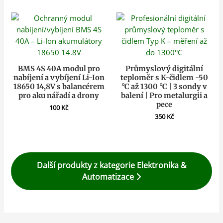
BMS 4S 40A modul pro
Průmyslový digitální
nabíjení a vybíjení Li-Ion
teploměr s K-čidlem -50
18650 14,8V s balancérem
°C až 1300 °C | 3 sondy v
pro aku nářadí a drony
balení | Pro metalurgii a
pece
100
Kč
350
Kč
Další produkty z kategorie Elektronika &
Automatizace