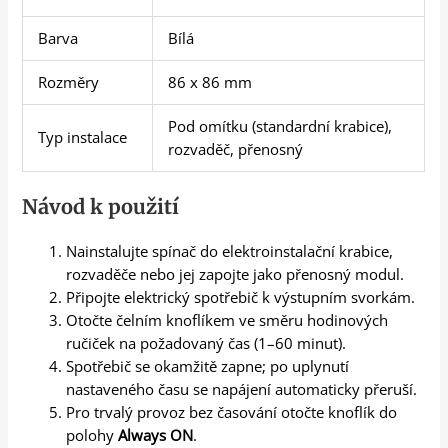
Barva
Bílá
Rozměry
86 x 86 mm
Pod omítku (standardní krabice),
Typ instalace
rozvaděč, přenosný
Návod k použití
Nainstalujte spínač do elektroinstalační krabice,
rozvaděče nebo jej zapojte jako přenosný modul.
Připojte elektrický spotřebič k výstupním svorkám.
Otočte čelním knoflíkem ve směru hodinových
ručiček na požadovaný čas (1–60 minut).
Spotřebič se okamžitě zapne; po uplynutí
nastaveného času se napájení automaticky přeruší.
Pro trvalý provoz bez časování otočte knoflík do
polohy
Always ON
.