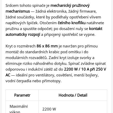
Srdcem tohoto spínače je
mechanický pružinový
mechanismus
— žádná elektronika, žádný firmware,
žádné součástky, které by podléhaly opotřebení vlivem
napěťových špiček. Otočením
čelního knoflíku
natáhnete
pružinu a spustíte odpočet; po dosažení nuly se
kontakt
automaticky rozpojí
a připojený spotřebič se vypne.
Kryt o rozměrech
86 x 86 mm
je navržen pro přímou
montáž do standardních krabic pod omítku i do
modulárních rozvaděčů. Zadní kryt izoluje svorky a
eliminuje riziko náhodného dotyku. Spínač zvládne spínat
odporovou i indukční zátěž až do
2200 W / 10 A při 250 V
AC
— ideální pro ventilátory, osvětlení, menší bojlery,
vodní čerpadla nebo přímotopy.
Parametr
Hodnota / Detail
Maximální
2200 W
výkon