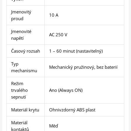
Jmenovitý
10 A
proud
Jmenovité
AC 250 V
napětí
Časový rozsah
1 – 60 minut (nastavitelný)
Typ
Mechanický pružinový, bez baterií
mechanismu
Režim
trvalého
Ano (Always ON)
sepnutí
Materiál krytu
Ohnivzdorný ABS plast
Materiál
Měď
kontaktů