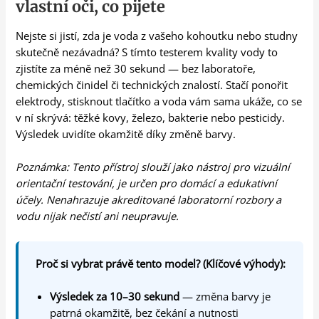
vlastní oči, co pijete
Nejste si jistí, zda je voda z vašeho kohoutku nebo studny
skutečně nezávadná? S tímto testerem kvality vody to
zjistíte za méně než 30 sekund — bez laboratoře,
chemických činidel či technických znalostí. Stačí ponořit
elektrody, stisknout tlačítko a voda vám sama ukáže, co se
v ní skrývá: těžké kovy, železo, bakterie nebo pesticidy.
Výsledek uvidíte okamžitě díky změně barvy.
Poznámka: Tento přístroj slouží jako nástroj pro vizuální
orientační testování, je určen pro domácí a edukativní
účely. Nenahrazuje akreditované laboratorní rozbory a
vodu nijak nečistí ani neupravuje.
Proč si vybrat právě tento model? (Klíčové výhody):
Výsledek za 10–30 sekund
— změna barvy je
patrná okamžitě, bez čekání a nutnosti