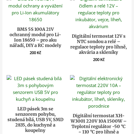
BMS 5S 100A 21V
ochranný modul pro Li-
Digitální termostat 12V s
Ion 18650 – pro aku
NTC sondou a relé –
nářadí, DIY a RC modely
regulace teploty pro líhně,
akvária a skleníky
200
Kč
200
Kč
LED pásek 3m se
senzorem pohybu,
Digitální termostat XH-
studená bílá, USB 5V, SMD
W3001 220V 10A 1500W –
2835, do kuchyně a
Teplotní regulátor -50 °C
koupelny
~ 110 °C pro líhně a