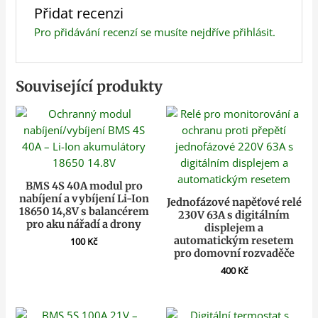
Přidat recenzi
Pro přidávání recenzí se musíte nejdříve
přihlásit
.
Související produkty
BMS 4S 40A modul pro
nabíjení a vybíjení Li-Ion
Jednofázové napěťové relé
18650 14,8V s balancérem
230V 63A s digitálním
pro aku nářadí a drony
displejem a
automatickým resetem
100
Kč
pro domovní rozvaděče
400
Kč