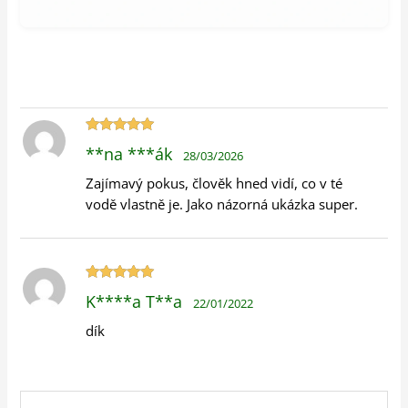
Hodnocení
**na ***ák
28/03/2026
5
z 5
Zajímavý pokus, člověk hned vidí, co v té
vodě vlastně je. Jako názorná ukázka super.
Hodnocení
K****a T**a
22/01/2022
5
z 5
dík