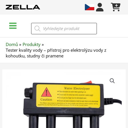
Přeskočit
na
obsah
Main
Products
search
Menu
Domů
Produkty
Tester kvality vody – přístroj pro elektrolýzu vody z
kohoutku, studny či pramene
Tester
kvality
vody
–
přístroj
pro
elektrolýzu
vody
z