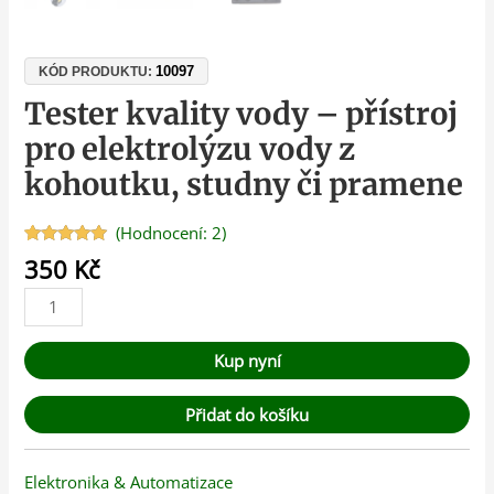
10097
KÓD PRODUKTU:
Tester kvality vody – přístroj
pro elektrolýzu vody z
kohoutku, studny či pramene
(Hodnocení:
2
)
Hodnoceno
2
350
Kč
5.00
z 5 na
základě
hodnocení
zákazníků
Kup nyní
Přidat do košíku
Elektronika & Automatizace