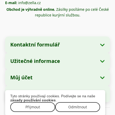
E-mail:
info@zella.cz
Obchod je výhradně online.
Zásilky posíláme po celé České
republice kurýrní službou.
Kontaktní formulář
Užitečné informace
Údaje o společnosti
O nás
Název společnosti:
Zella International
Můj účet
Jak objednávat?
Distribution SRL
Moje objednávky
Způsoby platby
Sídlo:
Strada Cuza Vodă nr. 97, Sector 4,
Bezpečné platby
Tyto stránky používají cookies. Podívejte se na naše
București, 040283, România
Osobní údaje
Informace o dopravě
zásady používání cookies
.
Adresy
Reklamační řád
IČ (CUI):
44237077
Přijmout
Odmítnout
© 2026 zella.cz – Všechna práva vyhrazena
Záruka