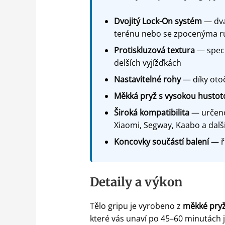
Dvojitý Lock-On systém
— dva 
terénu nebo se zpocenýma 
Protiskluzová textura
— speci
delších vyjížďkách
Nastavitelné rohy
— díky oto
Měkká pryž s vysokou hustot
Široká kompatibilita
— určeno
Xiaomi, Segway, Kaabo a dalš
Koncovky součástí balení
— ří
Detaily a výkon
Tělo gripu je vyrobeno z
měkké pryž
které vás unaví po 45–60 minutách j