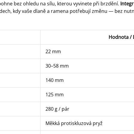
ohne bez ohledu na sílu, kterou vyvinete při brzdění.
Integ
zdech, kdy vaše dlaně a ramena potřebují změnu — bez nutno
Hodnota / 
22 mm
30–58 mm
140 mm
125 mm
280 g / pár
Měkká protiskluzová pryž