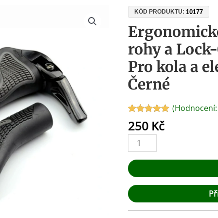
Ergonomické
10177
KÓD PRODUKTU:
MTB
Ergonomick
gripy
rohy a Lock
s
rohy
Pro kola a e
a
Černé
Lock-
On
systémem
(Hodnocení
|
Hodnoceno
1
250
Kč
5.00
z 5 na
Pro
základě
kola
hodnocení
zákazníka
a
elektrokoloběžky
|
Černé
Př
množství