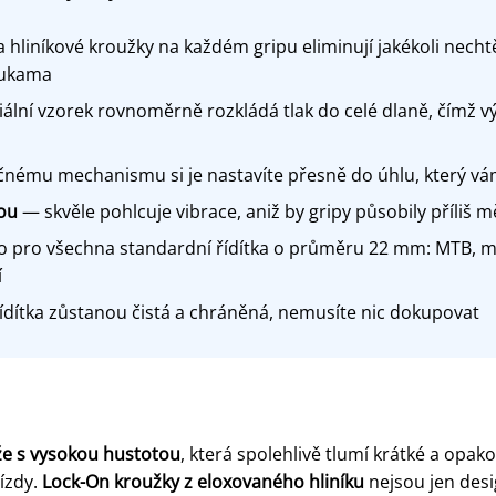
hliníkové kroužky na každém gripu eliminují jakékoli nechtěn
rukama
ální vzorek rovnoměrně rozkládá tlak do celé dlaně, čímž vý
čnému mechanismu si je nastavíte přesně do úhlu, který v
ou
— skvěle pohlcuje vibrace, aniž by gripy působily příli
 pro všechna standardní řídítka o průměru 22 mm: MTB, mě
í
dítka zůstanou čistá a chráněná, nemusíte nic dokupovat
e s vysokou hustotou
, která spolehlivě tlumí krátké a opa
ízdy.
Lock-On kroužky z eloxovaného hliníku
nejsou jen desi