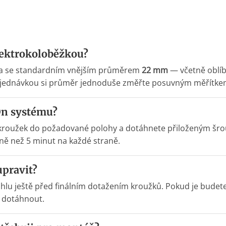
lektrokoloběžkou?
tka se standardním vnějším průměrem
22 mm
— včetně oblíb
d objednávkou si průměr jednoduše změřte posuvným měřítke
On systému?
te kroužek do požadované polohy a dotáhnete přiloženým š
ě než 5 minut na každé straně.
upravit?
úhlu ještě před finálním dotažením kroužků. Pokud je budete 
t dotáhnout.