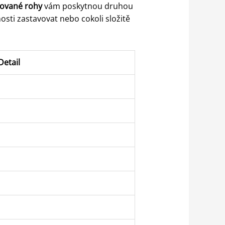
rované rohy
vám poskytnou druhou
sti zastavovat nebo cokoli složitě
Detail