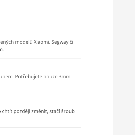
ených modelů Xiaomi, Segway či
m.
roubem. Potřebujete pouze 3mm
chtít později změnit, stačí šroub