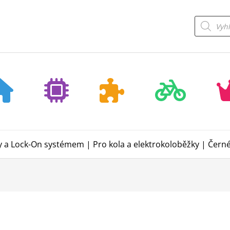
Products
search
 a Lock-On systémem | Pro kola a elektrokoloběžky | Čern