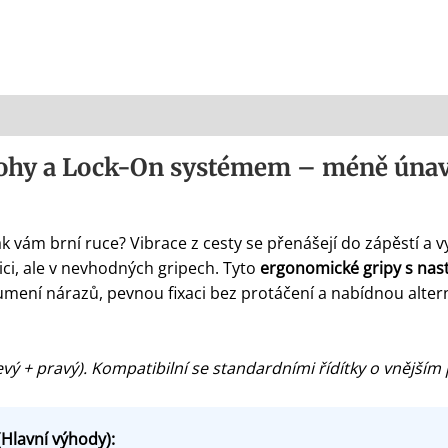
ohy a Lock-On systémem – méně únavy
ak vám brní ruce? Vibrace z cesty se přenášejí do zápěstí a v
ici, ale v nevhodných gripech. Tyto
ergonomické gripy s nas
ní tlumení nárazů, pevnou fixaci bez protáčení a nabídnou alt
evý + pravý). Kompatibilní se standardními řídítky o vnějš
(Hlavní výhody):