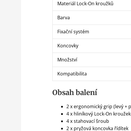
Materiál Lock-On kroužků
Barva
Fixační systém
Koncovky
Množství
Kompatibilita
Obsah balení
2 x ergonomický grip (levý + 
4 x hliníkový Lock-On kroužek
4 x stahovací šroub
2 x pryžová koncovka řídítek