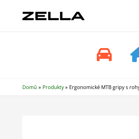
Přeskočit
na
obsah
Domů
Produkty
Ergonomické MTB gripy s rohy