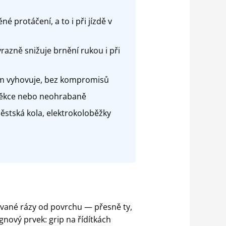
é protáčení, a to i při jízdě v
razně snižuje brnění rukou i při
ám vyhovuje, bez kompromisů
š měkce nebo neohrabaně
stská kola, elektrokoloběžky
kované rázy od povrchu — přesně ty,
gnový prvek: grip na řídítkách