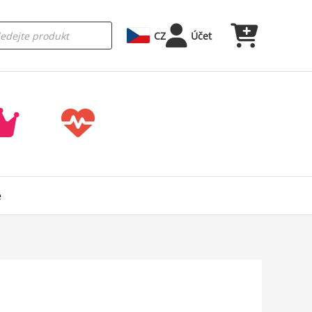
CZ
Účet
é