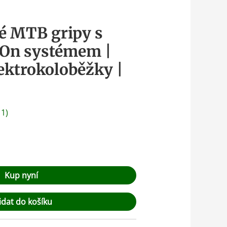
é MTB gripy s
-On systémem |
lektrokoloběžky |
:
1
)
Kup nyní
idat do košíku