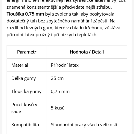
energii mnohem efektivněji než syntetické alternativy, což
znamená konzistentnější a předvídatelnější střelbu.
Tloušťka 0,75 mm
byla zvolena tak, aby poskytovala
dostatečný tah bez zbytečného namáhání zápěstí. Na
rozdíl od levných gum, které v chladu křehnou, zůstává
přírodní latex pružný i při nízkých teplotách.
Parametr
Hodnota / Detail
Materiál
Přírodní latex
Délka gumy
25 cm
Tloušťka gumy
0,75 mm
Počet kusů v
5 kusů
sadě
Kompatibilita
Standardní praky všech velikostí