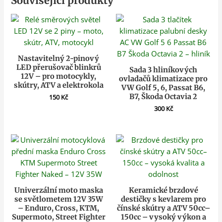
Související produkty
Nastavitelný 2-pinový
LED přerušovač blinkrů
Sada 3 hliníkových
12V – pro motocykly,
ovladačů klimatizace pro
skútry, ATV a elektrokola
VW Golf 5, 6, Passat B6,
B7, Škoda Octavia 2
150
Kč
300
Kč
Univerzální moto maska
Keramické brzdové
se světlometem 12V 35W
destičky s kevlarem pro
– Enduro, Cross, KTM,
čínské skútry a ATV 50cc–
Supermoto, Street Fighter
150cc – vysoký výkon a