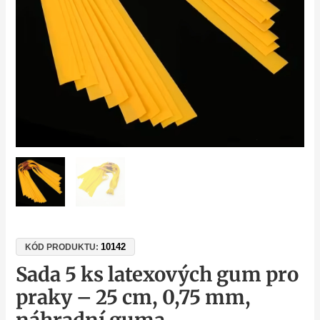
cm,
0,75
mm,
náhradní
guma
množství
10142
KÓD PRODUKTU:
Sada 5 ks latexových gum pro
praky – 25 cm, 0,75 mm,