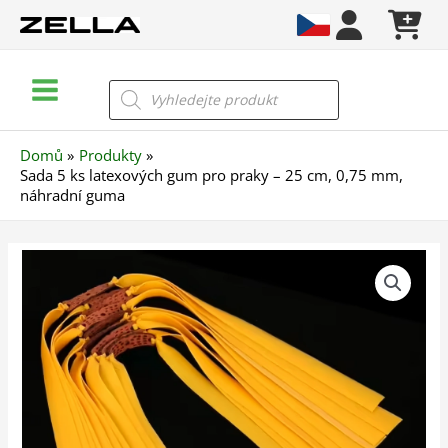
Přeskočit
na
obsah
Main
Products
search
Menu
Domů
Produkty
Sada 5 ks latexových gum pro praky – 25 cm, 0,75 mm,
náhradní guma
Sada
5
ks
latexových
gum
pro
praky
–
25