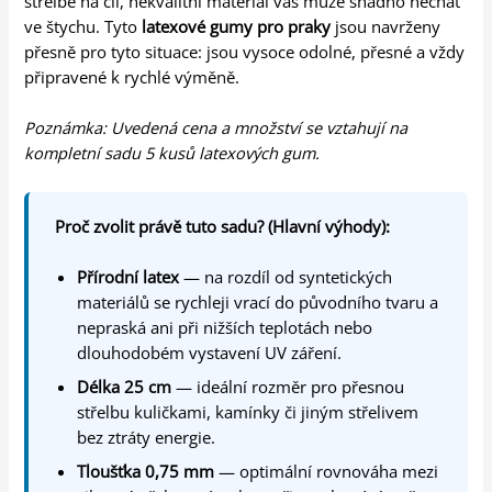
střelbě na cíl, nekvalitní materiál vás může snadno nechat
ve štychu. Tyto
latexové gumy pro praky
jsou navrženy
přesně pro tyto situace: jsou vysoce odolné, přesné a vždy
připravené k rychlé výměně.
Poznámka: Uvedená cena a množství se vztahují na
kompletní sadu 5 kusů latexových gum.
Proč zvolit právě tuto sadu? (Hlavní výhody):
Přírodní latex
— na rozdíl od syntetických
materiálů se rychleji vrací do původního tvaru a
nepraská ani při nižších teplotách nebo
dlouhodobém vystavení UV záření.
Délka 25 cm
— ideální rozměr pro přesnou
střelbu kuličkami, kamínky či jiným střelivem
bez ztráty energie.
Tloušťka 0,75 mm
— optimální rovnováha mezi