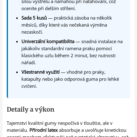
silou výstřelu a námahou při natahování, což
oceníte při delším střílení.
Sada 5 kusů
— praktická zásoba na několik
měsíců, díky které vás nečekaná výměna
nezaskočí.
Univerzální kompatibilita
— snadná instalace na
jakákoliv standardní ramena praku pomocí
klasického uzlu během 2 minut, bez nutnosti
nářadí.
Všestranné využití
— vhodné pro praky,
katapulty nebo jako odporová guma pro lehké
cvičení.
Detaily a výkon
Tajemství kvalitní gumy nespočívá v tloušťce, ale v
materiálu.
Přírodní latex
absorbuje a uvolňuje kinetickou