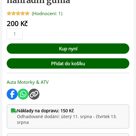
náhradní guma
(Hodnocení:
1
)
Hodnoceno
1
200
Kč
5.00
z 5 na
základě
hodnocení
zákazníka
Kup nyní
Přidat do košíku
Auta Motorky & ATV
Náklady na dopravu: 150 Kč
Odhadované dodání: úterý 11. srpna - čtvrtek 13.
srpna