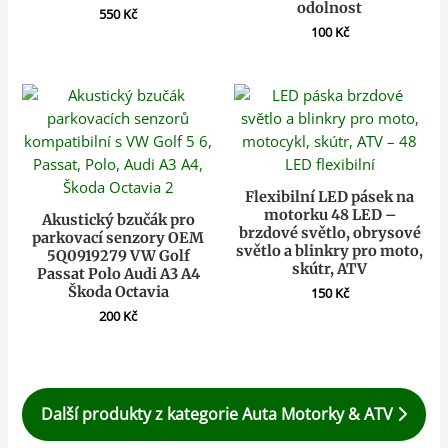
odolnost
550
Kč
100
Kč
Flexibilní LED pásek na
motorku 48 LED –
Akustický bzučák pro
brzdové světlo, obrysové
parkovací senzory OEM
světlo a blinkry pro moto,
5Q0919279 VW Golf
skútr, ATV
Passat Polo Audi A3 A4
Škoda Octavia
150
Kč
200
Kč
Další produkty z kategorie Auta Motorky & ATV