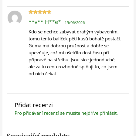
Hodnocení
**v** H**e*
19/06/2026
5
z 5
Kdo se nechce zabývat drahým vybavením,
tomu tento balíček pěti kusů bohatě postačí.
Guma má dobrou pružnost a dobře se
upevňuje, což mi ušetřilo dost času při
přípravě na střelbu. Jsou sice jednoduché,
ale za tu cenu rozhodně splňují to, co jsem
od nich čekal.
Přidat recenzi
Pro přidávání recenzí se musíte nejdříve
přihlásit
.