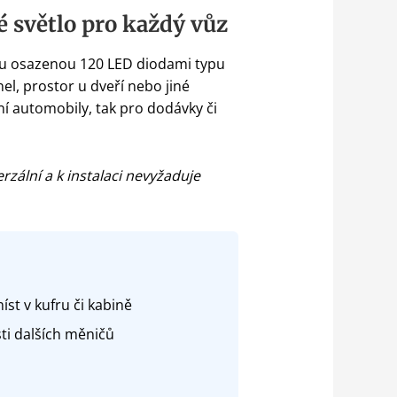
é světlo pro každý vůz
štou osazenou 120 LED diodami typu
el, prostor u dveří nebo jiné
ní automobily, tak pro dodávky či
zální a k instalaci nevyžaduje
t v kufru či kabině
ti dalších měničů