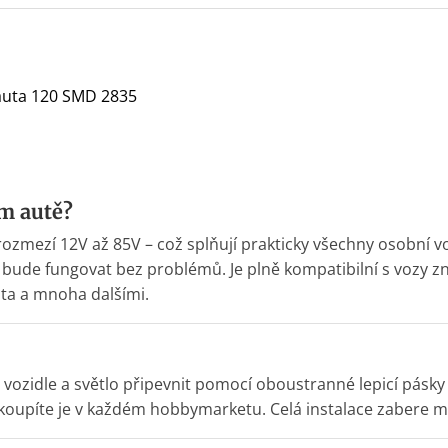
 auta 120 SMD 2835
m autě?
ozmezí 12V až 85V – což splňují prakticky všechny osobní vo
k bude fungovat bez problémů. Je plně kompatibilní s vozy 
ta a mnoha dalšími.
 ve vozidle a světlo připevnit pomocí oboustranné lepicí pás
akoupíte je v každém hobbymarketu. Celá instalace zabere 