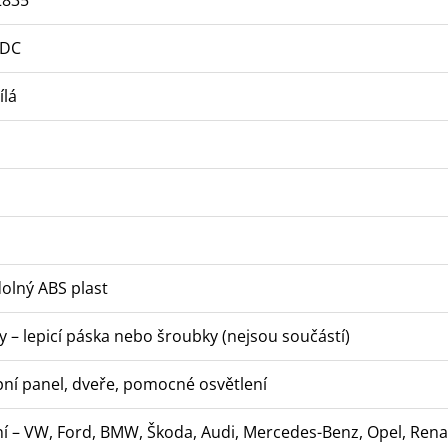
 DC
ílá
dolný ABS plast
y – lepicí páska nebo šroubky (nejsou součástí)
pní panel, dveře, pomocné osvětlení
í – VW, Ford, BMW, Škoda, Audi, Mercedes-Benz, Opel, Renau