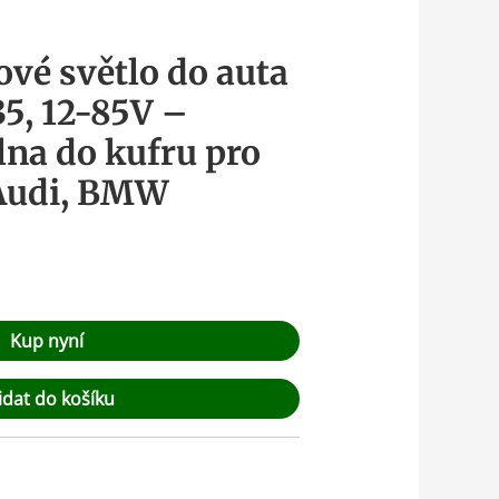
ové světlo do auta
5, 12-85V –
ilna do kufru pro
 Audi, BMW
Kup nyní
idat do košíku