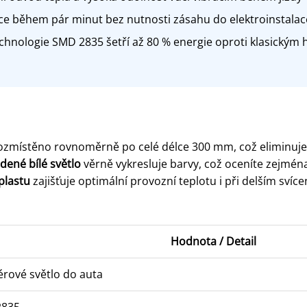
e během pár minut bez nutnosti zásahu do elektroinstalac
hnologie SMD 2835 šetří až 80 % energie oproti klasickým
ozmístěno rovnoměrně po celé délce 300 mm, což eliminuje 
dené bílé světlo
věrně vykresluje barvy, což oceníte zejména 
plastu
zajišťuje optimální provozní teplotu i při delším svíce
Hodnota / Detail
érové světlo do auta
2835