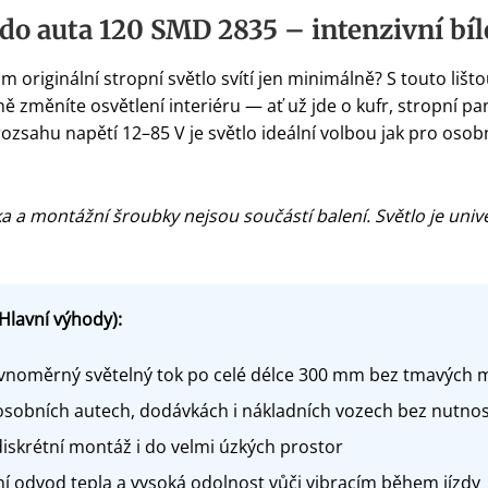
 do auta 120 SMD 2835 – intenzivní bíl
m originální stropní světlo svítí jen minimálně? S touto li
měníte osvětlení interiéru — ať už jde o kufr, stropní pan
zsahu napětí 12–85 V je světlo ideální volbou jak pro osob
a montážní šroubky nejsou součástí balení. Světlo je univer
Hlavní výhody):
noměrný světelný tok po celé délce 300 mm bez tmavých mís
sobních autech, dodávkách i nákladních vozech bez nutnos
iskrétní montáž i do velmi úzkých prostor
í odvod tepla a vysoká odolnost vůči vibracím během jízdy