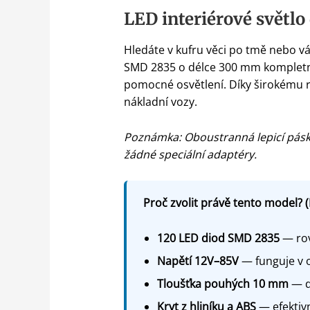
LED interiérové světlo
Hledáte v kufru věci po tmě nebo vá
SMD 2835 o délce 300 mm kompletně z
pomocné osvětlení. Díky širokému ro
nákladní vozy.
Poznámka: Oboustranná lepicí páska 
žádné speciální adaptéry.
Proč zvolit právě tento model? (
120 LED diod SMD 2835
— rov
Napětí 12V–85V
— funguje v o
Tloušťka pouhých 10 mm
— d
Kryt z hliníku a ABS
— efektivn