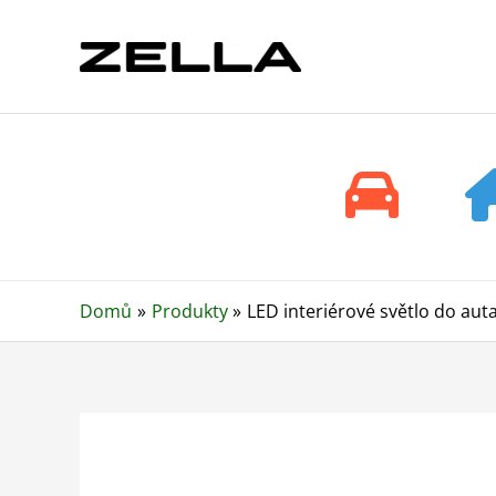
Přeskočit
na
obsah
Domů
Produkty
LED interiérové světlo do aut