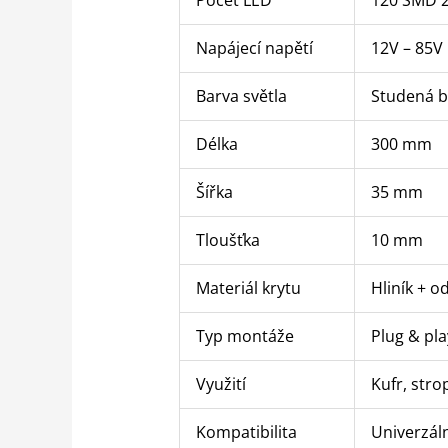
Napájecí napětí
12V – 85V
Barva světla
Studená b
Délka
300 mm
Šířka
35 mm
Tloušťka
10 mm
Materiál krytu
Hliník + o
Typ montáže
Plug & pla
Využití
Kufr, stro
Kompatibilita
Univerzáln