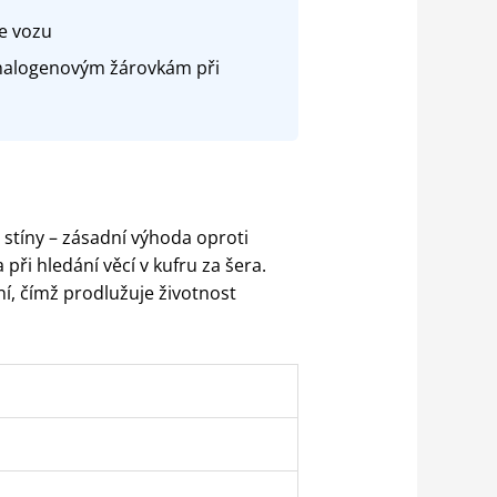
e vozu
 halogenovým žárovkám při
stíny – zásadní výhoda oproti
při hledání věcí v kufru za šera.
ní, čímž prodlužuje životnost