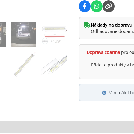
Audi,
BMW
množství
Náklady na dopravu:
Odhadované dodání: ú
Doprava zdarma
pro ob
Přidejte produkty v 
Minimální h