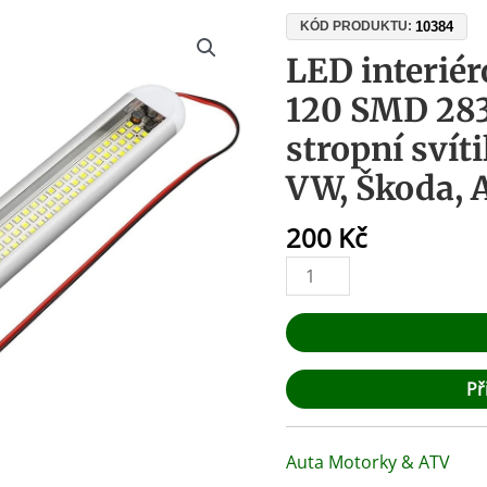
LED
10384
KÓD PRODUKTU:
interiérové
LED interiér
světlo
120 SMD 283
do
auta
stropní svít
120
VW, Škoda,
SMD
2835,
200
Kč
12-
85V
–
stropní
svítilna
do
Př
kufru
pro
VW,
Auta Motorky & ATV
Škoda,