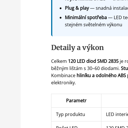
Plug & play
— snadná instalac
Minimální spotřeba
— LED tec
stejném světelném výkonu
Detaily a výkon
Celkem
120 LED diod SMD 2835
je r
běžným lištám s 30–60 diodami.
Stu
Kombinace
hliníku a odolného ABS 
elektroniky.
Parametr
Typ produktu
LED interi
Počet LED
120 SMD 