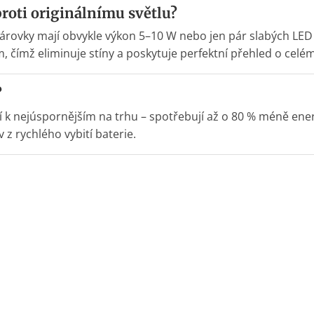
oproti originálnímu světlu?
í žárovky mají obvykle výkon 5–10 W nebo jen pár slabých LE
čímž eliminuje stíny a poskytuje perfektní přehled o celém
?
 k nejúspornějším na trhu – spotřebují až o 80 % méně ene
 z rychlého vybití baterie.