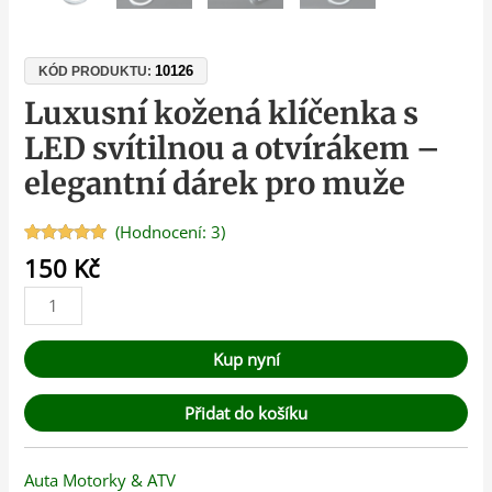
10126
KÓD PRODUKTU:
Luxusní kožená klíčenka s
LED svítilnou a otvírákem –
elegantní dárek pro muže
(Hodnocení:
3
)
Hodnoceno
3
150
Kč
5.00
z 5 na
základě
hodnocení
zákazníků
Kup nyní
Přidat do košíku
Auta Motorky & ATV