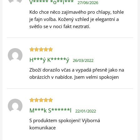
V***** *o**í***
27/06/2026
5
z 5
Kdo chce něco zajímavého pro chlapy, tohle
je fajn volba. Kožený vzhled je elegantní a
světlo se v noci fakt neztratí.
Hodnocení
H***ý K*****ý
26/03/2022
5
z 5
Zboží dorazilo včas a vypadá přesně jako na
obrázcích v nabídce. Jsem velmi spokojen
Hodnocení
M***k S******l
22/01/2022
5
z 5
S produktem spokojeni! Výborná
komunikace