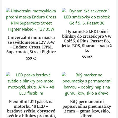
Dynamické LED boční
blinkry do zrcátek pro VW
Univerzální moto maska
Golf 5, 6 Plus, Passat B6,
se světlometem 12V 35W
Jetta, EOS, Sharan – sada 2
– Enduro, Cross, KTM,
ks
Supermoto, Street Fighter
550
Kč
550
Kč
Flexibilní LED pásek na
Bílý permanentní
motorku 48 LED –
popisovač na pneumatiky
brzdové světlo, obrysové
2 mm – guma, kov, sklo,
světlo a blinkry pro moto,
dřevo