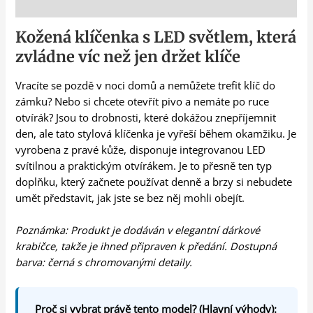
Popis
Kožená klíčenka s LED světlem, která
zvládne víc než jen držet klíče
Vracíte se pozdě v noci domů a nemůžete trefit klíč do
zámku? Nebo si chcete otevřít pivo a nemáte po ruce
otvírák? Jsou to drobnosti, které dokážou znepříjemnit
den, ale tato stylová klíčenka je vyřeší během okamžiku. Je
vyrobena z pravé kůže, disponuje integrovanou LED
svítilnou a praktickým otvírákem. Je to přesně ten typ
doplňku, který začnete používat denně a brzy si nebudete
umět představit, jak jste se bez něj mohli obejít.
Poznámka: Produkt je dodáván v elegantní dárkové
krabičce, takže je ihned připraven k předání. Dostupná
barva: černá s chromovanými detaily.
Proč si vybrat právě tento model? (Hlavní výhody):