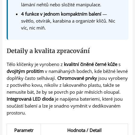
lámání nehtů nebo složité manipulace.
4 funkce v jednom kompaktním balení
—
světlo, otvírák, karabina a organizér klíčů. Nic
víc, nic míň.
Detaily a kvalita zpracování
Tělo klíčenky je vyrobeno z
kvalitní činěné černé kůže
s
dvojitým prošitím
v namáhaných bodech, kde běžné levné
doplňky často selhávají.
Chromované prvky
jsou vyrobeny
z poctivého kovu, nikoliv z lakovaného plastu, takže se
nemusíte bát, že by se povrch po pár měsících oloupal.
Integrovaná LED dioda
je napájena bateriemi, které jsou
součástí balení a lze je snadno vyměnit v dedikovaném
prostoru.
Parametr
Hodnota / Detail