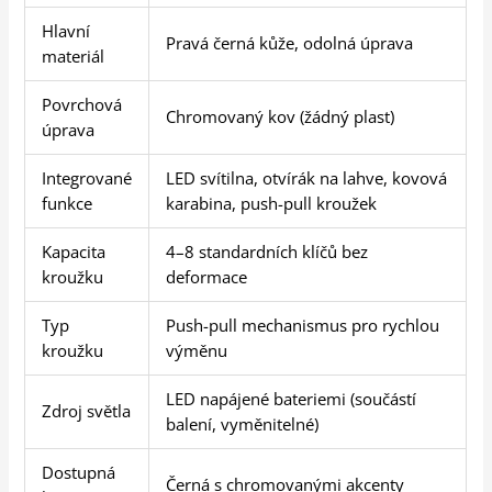
Hlavní
Pravá černá kůže, odolná úprava
materiál
Povrchová
Chromovaný kov (žádný plast)
úprava
Integrované
LED svítilna, otvírák na lahve, kovová
funkce
karabina, push-pull kroužek
Kapacita
4–8 standardních klíčů bez
kroužku
deformace
Typ
Push-pull mechanismus pro rychlou
kroužku
výměnu
LED napájené bateriemi (součástí
Zdroj světla
balení, vyměnitelné)
Dostupná
Černá s chromovanými akcenty