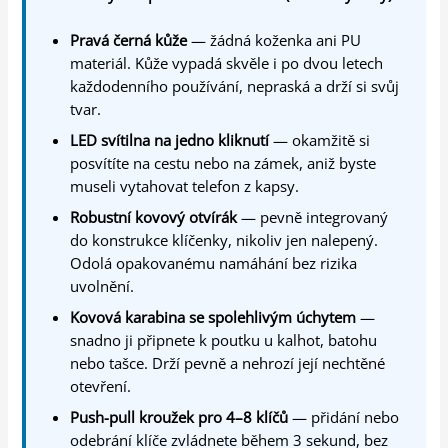
Pravá černá kůže
— žádná koženka ani PU
materiál. Kůže vypadá skvěle i po dvou letech
každodenního používání, nepraská a drží si svůj
tvar.
LED svítilna na jedno kliknutí
— okamžitě si
posvítíte na cestu nebo na zámek, aniž byste
museli vytahovat telefon z kapsy.
Robustní kovový otvírák
— pevně integrovaný
do konstrukce klíčenky, nikoliv jen nalepený.
Odolá opakovanému namáhání bez rizika
uvolnění.
Kovová karabina se spolehlivým úchytem
—
snadno ji připnete k poutku u kalhot, batohu
nebo tašce. Drží pevně a nehrozí její nechtěné
otevření.
Push-pull kroužek pro 4–8 klíčů
— přidání nebo
odebrání klíče zvládnete během 3 sekund, bez