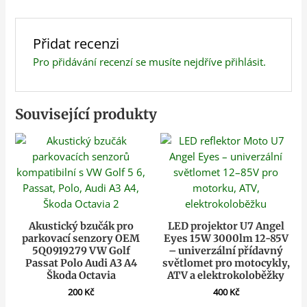
Přidat recenzi
Pro přidávání recenzí se musíte nejdříve
přihlásit
.
Související produkty
Akustický bzučák pro
LED projektor U7 Angel
parkovací senzory OEM
Eyes 15W 3000lm 12-85V
5Q0919279 VW Golf
– univerzální přídavný
Passat Polo Audi A3 A4
světlomet pro motocykly,
Škoda Octavia
ATV a elektrokoloběžky
200
Kč
400
Kč