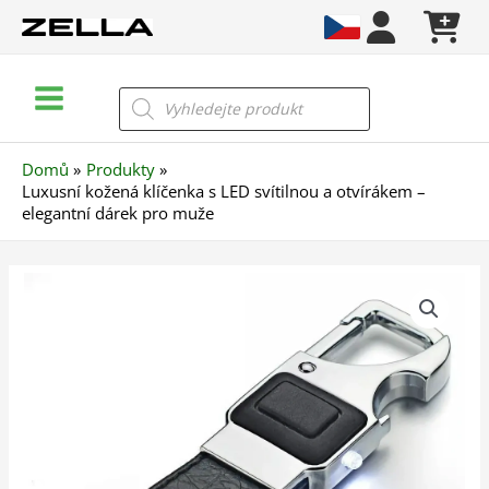
Přeskočit
na
obsah
Main
Products
search
Menu
Domů
Produkty
Luxusní kožená klíčenka s LED svítilnou a otvírákem –
elegantní dárek pro muže
Luxusní
kožená
klíčenka
s
LED
svítilnou
a
otvírákem
–