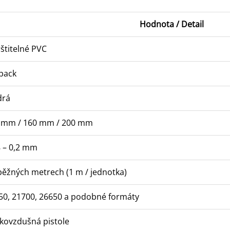
Hodnota / Detail
štitelné PVC
lpack
rá
 mm / 160 mm / 200 mm
8 – 0,2 mm
běžných metrech (1 m / jednotka)
50, 21700, 26650 a podobné formáty
kovzdušná pistole