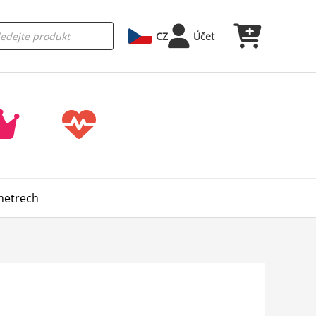
CZ
Účet
metrech