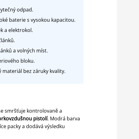
zbytečný odpad.
ké baterie s vysokou kapacitou.
k a elektrokol.
článků.
hánků a volných míst.
eriového bloku.
ateriál bez záruky kvality.
 se smršťuje kontrolovaně a
rkovzdušnou pistolí
. Modrá barva
více packy a dodává výsledku