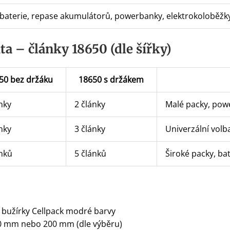
 baterie, repase akumulátorů, powerbanky, elektrokoloběžky
ta – články 18650 (dle šířky)
50 bez držáku
18650 s držákem
nky
2 články
Malé packy, pow
nky
3 články
Univerzální volb
ánků
5 článků
Široké packy, ba
 bužírky Cellpack modré barvy
0 mm nebo 200 mm (dle výběru)