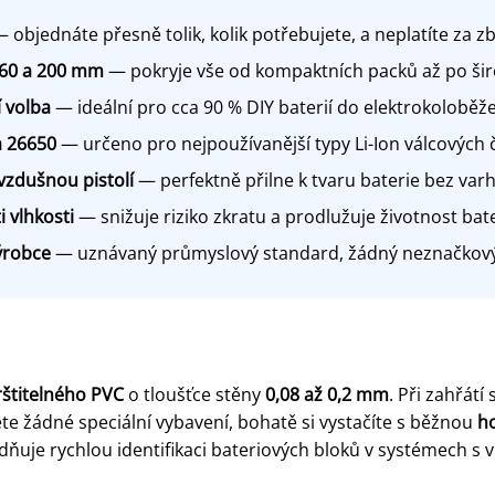
 objednáte přesně tolik, kolik potřebujete, a neplatíte za 
160 a 200 mm
— pokryje vše od kompaktních packů až po širo
 volba
— ideální pro cca 90 % DIY baterií do elektrokoloběže
a 26650
— určeno pro nejpoužívanější typy Li-Ion válcových 
zdušnou pistolí
— perfektně přilne k tvaru baterie bez var
i vlhkosti
— snižuje riziko zkratu a prodlužuje životnost bat
ýrobce
— uznávaný průmyslový standard, žádný neznačkový m
štitelného PVC
o tloušťce stěny
0,08 až 0,2 mm
. Při zahřátí
te žádné speciální vybavení, bohatě si vystačíte s běžnou
ho
adňuje rychlou identifikaci bateriových bloků v systémech s 