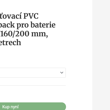
ťovací PVC
pack pro baterie
/160/200 mm,
etrech
Kup nyní