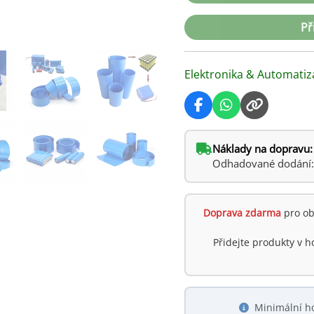
Př
Elektronika & Automatiz
Náklady na dopravu:
Odhadované dodání: ú
Doprava zdarma
pro ob
Přidejte produkty v 
Minimální h