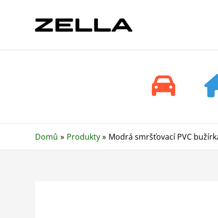
Přeskočit
na
obsah
Domů
Produkty
Modrá smršťovací PVC bužírka