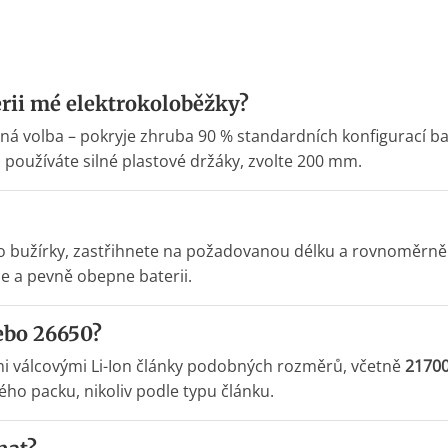
erii mé elektrokoloběžky?
ná volba – pokryje zhruba 90 % standardních konfigurací ba
o používáte silné plastové držáky, zvolte 200 mm.
do bužírky, zastřihnete na požadovanou délku a rovnoměrně
e a pevně obepne baterii.
ebo 26650?
emi válcovými Li-Ion články podobných rozměrů, včetně
2170
ého packu, nikoliv podle typu článku.