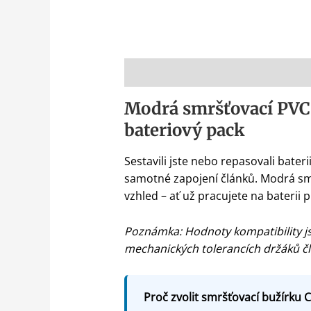
Popis
Modrá smršťovací PVC 
bateriový pack
Sestavili jste nebo repasovali bateri
samotné zapojení článků. Modrá smrš
vzhled – ať už pracujete na baterii
Poznámka: Hodnoty kompatibility jso
mechanických tolerancích držáků č
Proč zvolit smršťovací bužírku C