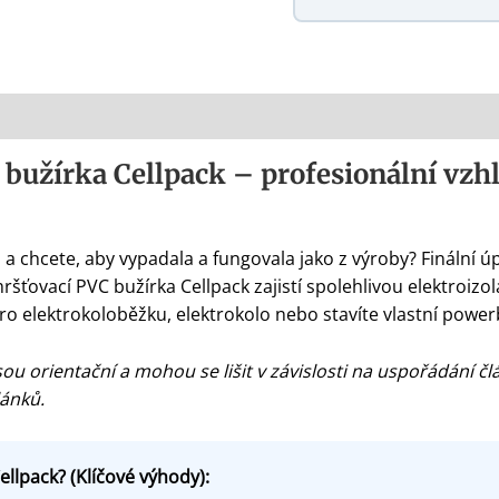
bužírka Cellpack – profesionální vzh
i a chcete, aby vypadala a fungovala jako z výroby? Finální úp
ťovací PVC bužírka Cellpack zajistí spolehlivou elektroizo
 pro elektrokoloběžku, elektrokolo nebo stavíte vlastní powe
u orientační a mohou se lišit v závislosti na uspořádání člá
lánků.
ellpack? (Klíčové výhody):