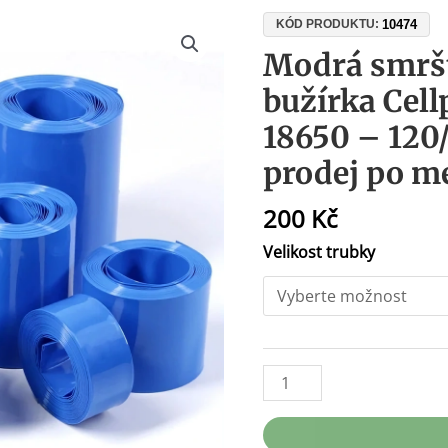
Modrá
10474
KÓD PRODUKTU:
smršťovací
Modrá smrš
PVC
bužírka Cell
bužírka
Cellpack
18650 – 120
pro
prodej po m
baterie
18650
200
Kč
–
120/160/200
Velikost trubky
mm,
prodej
po
metrech
množství