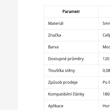
Parametr
Materiál
Smr
Značka
Cel
Barva
Mod
Dostupné průměry
120
Tloušťka stěny
0,0
Způsob prodeje
Po 
Kompatibilní články
186
Aplikace
Hor