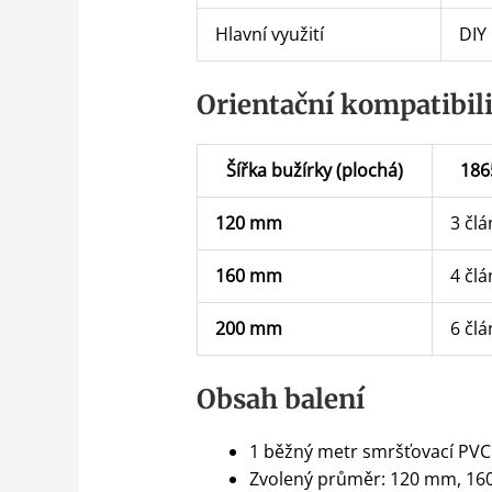
Hlavní využití
DIY
Orientační kompatibili
Šířka bužírky (plochá)
186
120 mm
3 člá
160 mm
4 člá
200 mm
6 čl
Obsah balení
1 běžný metr smršťovací PVC
Zvolený průměr: 120 mm, 16