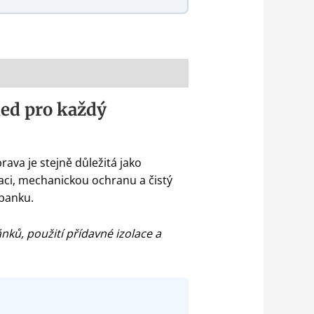
led pro každý
rava je stejně důležitá jako
laci, mechanickou ochranu a čistý
rbanku.
nků, použití přídavné izolace a