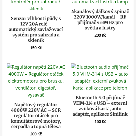
4kanálový dálkový spínač
220V 1000W/kanál – RF
Senzor vlhkosti půdy s
přijímač 433MHz pro
12V 20A relé –
světla a lustry
automatický zavlažovací
systém pro zahradu a
200
Kč
skleník
150
Kč
Bluetooth 5.0 přijímač
VHM-314 s USB – externí
Napěťový regulátor
zvuková karta, auto
4000W 220V AC – SCR
adaptér, aplikace Sinilink
regulátor otáček pro
komutátorové motory,
150
Kč
čerpadla a topná tělesa
200
Kč