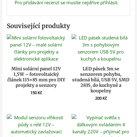
Pro přidávání recenzí se musíte nejdříve
přihlásit
.
Související produkty
Mini solární panel 12V
LED pásek 3m se
1,5W – fotovoltaický
senzorem pohybu,
článek 115×85 mm pro DIY
studená bílá, USB 5V, SMD
projekty a senzory
2835, do kuchyně a
koupelny
150
Kč
200
Kč