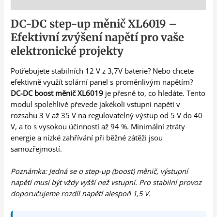
Popis
DC-DC step-up měnič XL6019 –
Efektivní zvýšení napětí pro vaše
elektronické projekty
Potřebujete stabilních 12 V z 3,7V baterie? Nebo chcete
efektivně využít solární panel s proměnlivým napětím?
DC-DC boost měnič XL6019
je přesně to, co hledáte. Tento
modul spolehlivě převede jakékoli vstupní napětí v
rozsahu 3 V až 35 V na regulovatelný výstup od 5 V do 40
V, a to s vysokou účinností až 94 %. Minimální ztráty
energie a nízké zahřívání při běžné zátěži jsou
samozřejmostí.
Poznámka: Jedná se o step-up (boost) měnič, výstupní
napětí musí být vždy vyšší než vstupní. Pro stabilní provoz
doporučujeme rozdíl napětí alespoň 1,5 V.