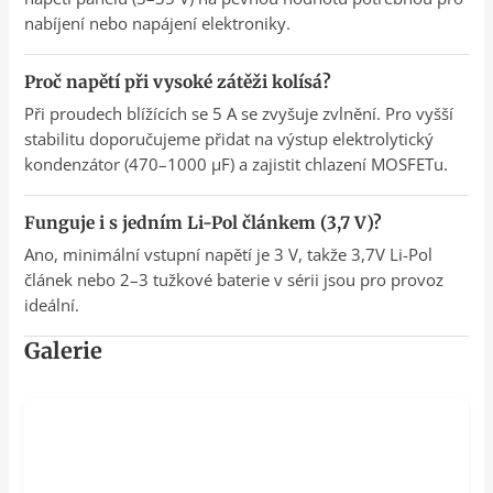
nabíjení nebo napájení elektroniky.
Proč napětí při vysoké zátěži kolísá?
Při proudech blížících se 5 A se zvyšuje zvlnění. Pro vyšší
stabilitu doporučujeme přidat na výstup elektrolytický
kondenzátor (470–1000 µF) a zajistit chlazení MOSFETu.
Funguje i s jedním Li-Pol článkem (3,7 V)?
Ano, minimální vstupní napětí je 3 V, takže 3,7V Li-Pol
článek nebo 2–3 tužkové baterie v sérii jsou pro provoz
ideální.
Galerie