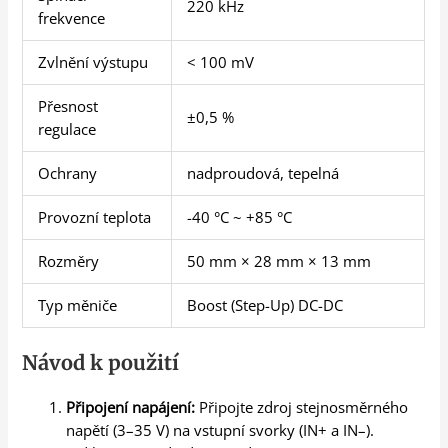
220 kHz
frekvence
Zvlnění výstupu
< 100 mV
Přesnost
±0,5 %
regulace
Ochrany
nadproudová, tepelná
Provozní teplota
-40 °C ~ +85 °C
Rozměry
50 mm × 28 mm × 13 mm
Typ měniče
Boost (Step-Up) DC-DC
Návod k použití
Připojení napájení:
Připojte zdroj stejnosměrného
napětí (3–35 V) na vstupní svorky (IN+ a IN–).