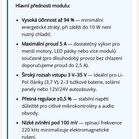
Hlavní přednosti modulu:
Vysoká účinnost až 94 %
— minimální
energetické ztráty; při zátěži do 10 W není
nutný chladič.
Maximální proud 5 A
— dostatečný výkon pro
menší motory, LED pásky nebo více modulů
současně (pro dlouhodobý provoz bez chlazení
doporučujeme proud do 2,5 A).
Široký rozsah vstupu 3 V–35 V
— ideální pro Li-
Pol články (3,7 V), 2–3 tužkové baterie, solární
panely nebo 12V/24V autozásuvky.
Přesná regulace ±0,5 %
— stabilní napětí
důležité pro citlivé mikrokontroléry a audio
obvody.
Nízké zvlnění pod 100 mV
— spínací frekvence
220 kHz minimalizuje elektromagnetické
rušení.