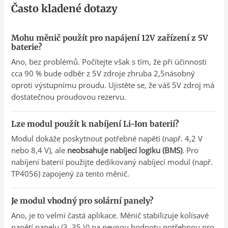
Často kladené dotazy
Mohu měnič použít pro napájení 12V zařízení z 5V
baterie?
Ano, bez problémů. Počítejte však s tím, že při účinnosti
cca 90 % bude odběr z 5V zdroje zhruba 2,5násobný
oproti výstupnímu proudu. Ujistěte se, že váš 5V zdroj má
dostatečnou proudovou rezervu.
Lze modul použít k nabíjení Li-Ion baterií?
Modul dokáže poskytnout potřebné napětí (např. 4,2 V
nebo 8,4 V), ale
neobsahuje nabíjecí logiku (BMS)
. Pro
nabíjení baterií použijte dedikovaný nabíjecí modul (např.
TP4056) zapojený za tento měnič.
Je modul vhodný pro solární panely?
Ano, je to velmi častá aplikace. Měnič stabilizuje kolísavé
napětí panelu (3–35 V) na pevnou hodnotu potřebnou pro