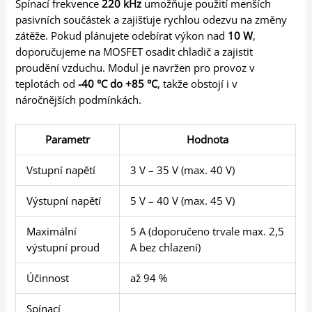
Spínací frekvence
220 kHz
umožňuje použití menších
pasivních součástek a zajišťuje rychlou odezvu na změny
zátěže. Pokud plánujete odebírat výkon nad
10 W
,
doporučujeme na MOSFET osadit chladič a zajistit
proudění vzduchu. Modul je navržen pro provoz v
teplotách od
-40 °C do +85 °C
, takže obstojí i v
náročnějších podmínkách.
Parametr
Hodnota
Vstupní napětí
3 V – 35 V (max. 40 V)
Výstupní napětí
5 V – 40 V (max. 45 V)
Maximální
5 A (doporučeno trvale max. 2,5
výstupní proud
A bez chlazení)
Účinnost
až 94 %
Spínací