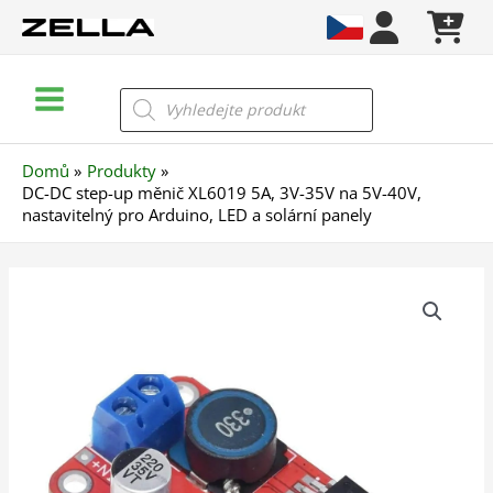
Přeskočit
na
obsah
Main
Products
search
Menu
Domů
Produkty
DC-DC step-up měnič XL6019 5A, 3V-35V na 5V-40V,
nastavitelný pro Arduino, LED a solární panely
DC-
DC
step-
up
měnič
XL6019
5A,
3V-
35V