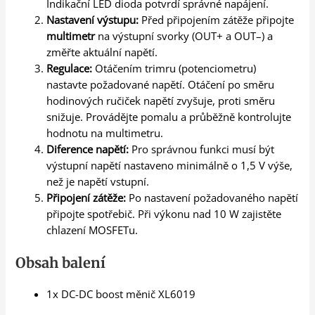
Indikační LED dioda potvrdí správné napájení.
Nastavení výstupu:
Před připojením zátěže připojte
multimetr
na výstupní svorky (OUT+ a OUT–) a
změřte aktuální napětí.
Regulace:
Otáčením trimru (potenciometru)
nastavte požadované napětí. Otáčení po směru
hodinových ručiček napětí zvyšuje, proti směru
snižuje. Provádějte pomalu a průběžně kontrolujte
hodnotu na multimetru.
Diference napětí:
Pro správnou funkci musí být
výstupní napětí nastaveno minimálně o 1,5 V výše,
než je napětí vstupní.
Připojení zátěže:
Po nastavení požadovaného napětí
připojte spotřebič. Při výkonu nad 10 W zajistěte
chlazení MOSFETu.
Obsah balení
1x DC-DC boost měnič XL6019