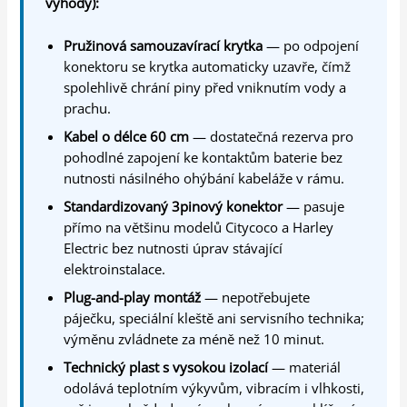
výhody):
Pružinová samouzavírací krytka
— po odpojení
konektoru se krytka automaticky uzavře, čímž
spolehlivě chrání piny před vniknutím vody a
prachu.
Kabel o délce 60 cm
— dostatečná rezerva pro
pohodlné zapojení ke kontaktům baterie bez
nutnosti násilného ohýbání kabeláže v rámu.
Standardizovaný 3pinový konektor
— pasuje
přímo na většinu modelů Citycoco a Harley
Electric bez nutnosti úprav stávající
elektroinstalace.
Plug-and-play montáž
— nepotřebujete
páječku, speciální kleště ani servisního technika;
výměnu zvládnete za méně než 10 minut.
Technický plast s vysokou izolací
— materiál
odolává teplotním výkyvům, vibracím i vlhkosti,