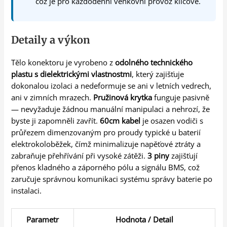
což je pro každodenní venkovní provoz klíčové.
Detaily a výkon
Tělo konektoru je vyrobeno z
odolného technického
plastu s dielektrickými vlastnostmi
, který zajišťuje
dokonalou izolaci a nedeformuje se ani v letních vedrech,
ani v zimních mrazech.
Pružinová krytka
funguje pasivně
— nevyžaduje žádnou manuální manipulaci a nehrozí, že
byste ji zapomněli zavřít.
60cm kabel
je osazen vodiči s
průřezem dimenzovaným pro proudy typické u baterií
elektrokoloběžek, čímž minimalizuje napěťové ztráty a
zabraňuje přehřívání při vysoké zátěži.
3 piny
zajišťují
přenos kladného a záporného pólu a signálu BMS, což
zaručuje správnou komunikaci systému správy baterie po
instalaci.
Parametr
Hodnota / Detail