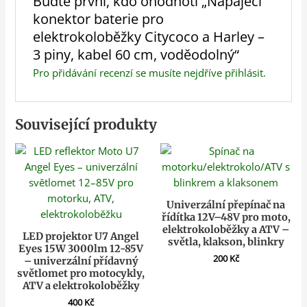
Buďte první, kdo ohodnotí „Napájecí
konektor baterie pro
elektrokoloběžky Citycoco a Harley –
3 piny, kabel 60 cm, voděodolný“
Pro přidávání recenzí se musíte nejdříve
přihlásit
.
Související produkty
Univerzální přepínač na
řídítka 12V–48V pro moto,
elektrokoloběžky a ATV –
LED projektor U7 Angel
světla, klakson, blinkry
Eyes 15W 3000lm 12-85V
200
Kč
– univerzální přídavný
světlomet pro motocykly,
ATV a elektrokoloběžky
400
Kč