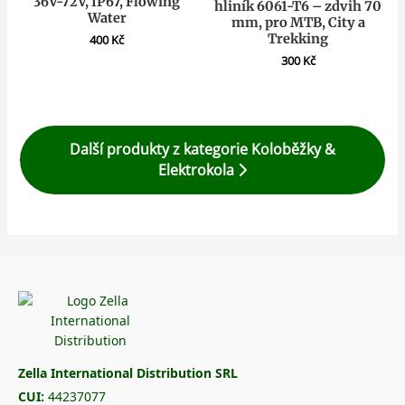
36V-72V, IP67, Flowing
hliník 6061-T6 – zdvih 70
Water
mm, pro MTB, City a
Trekking
400
Kč
300
Kč
Další produkty z kategorie Koloběžky &
Elektrokola
Zella International Distribution SRL
CUI:
44237077