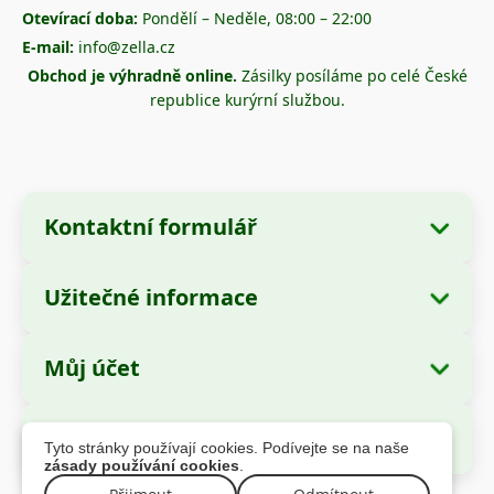
Otevírací doba:
Pondělí – Neděle, 08:00 – 22:00
E-mail:
info@zella.cz
Obchod je výhradně online.
Zásilky posíláme po celé České
republice kurýrní službou.
Kontaktní formulář
Užitečné informace
Údaje o společnosti
O nás
Název společnosti:
Zella International
Můj účet
Jak objednávat?
Distribution SRL
Moje objednávky
Způsoby platby
Sídlo:
Strada Cuza Vodă nr. 97, Sector 4,
Bezpečné platby
Tyto stránky používají cookies. Podívejte se na naše
București, 040283, România
Osobní údaje
Informace o dopravě
zásady používání cookies
.
Adresy
Reklamační řád
IČ (CUI):
44237077