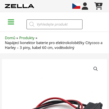
Přeskočit
na
obsah
Main
Products
search
Menu
Domů
Produkty
Napájecí konektor baterie pro elektrokoloběžky Citycoco a
Harley – 3 piny, kabel 60 cm, voděodolný