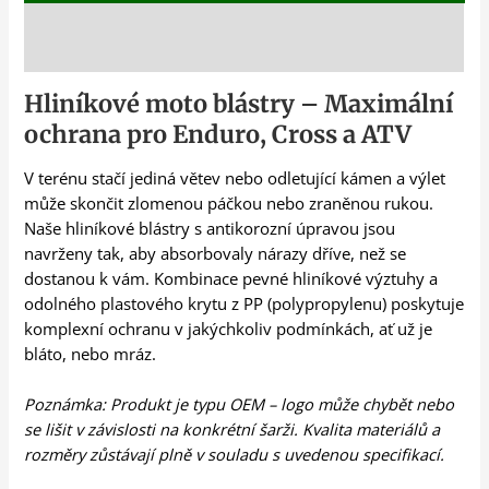
Popis
Hliníkové moto blástry – Maximální
ochrana pro Enduro, Cross a ATV
V terénu stačí jediná větev nebo odletující kámen a výlet
může skončit zlomenou páčkou nebo zraněnou rukou.
Naše hliníkové blástry s antikorozní úpravou jsou
navrženy tak, aby absorbovaly nárazy dříve, než se
dostanou k vám. Kombinace pevné hliníkové výztuhy a
odolného plastového krytu z PP (polypropylenu) poskytuje
komplexní ochranu v jakýchkoliv podmínkách, ať už je
bláto, nebo mráz.
Poznámka: Produkt je typu OEM – logo může chybět nebo
se lišit v závislosti na konkrétní šarži. Kvalita materiálů a
rozměry zůstávají plně v souladu s uvedenou specifikací.