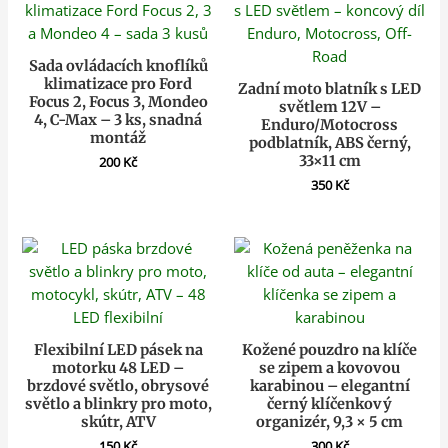
Sada ovládacích knoflíků
klimatizace pro Ford
Zadní moto blatník s LED
Focus 2, Focus 3, Mondeo
světlem 12V –
4, C-Max – 3 ks, snadná
Enduro/Motocross
montáž
podblatník, ABS černý,
33×11 cm
200
Kč
350
Kč
Flexibilní LED pásek na
Kožené pouzdro na klíče
motorku 48 LED –
se zipem a kovovou
brzdové světlo, obrysové
karabinou – elegantní
světlo a blinkry pro moto,
černý klíčenkový
skútr, ATV
organizér, 9,3 × 5 cm
150
Kč
300
Kč