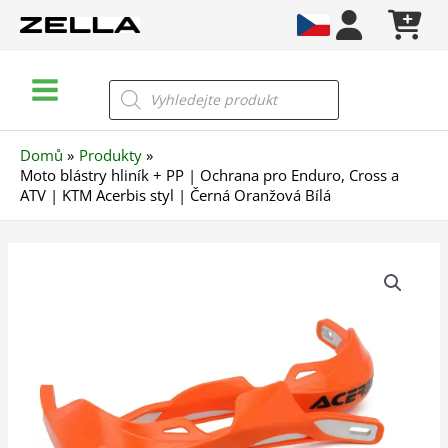
Přeskočit
na
obsah
Main
Products
search
Menu
Domů
Produkty
Moto blástry hliník + PP | Ochrana pro Enduro, Cross a
ATV | KTM Acerbis styl | Černá Oranžová Bílá
Moto
blástry
hliník
+
PP
|
Ochrana
pro
Enduro,