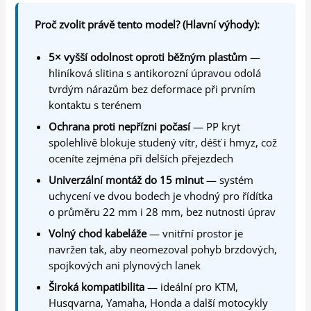
Proč zvolit právě tento model? (Hlavní výhody):
5× vyšší odolnost oproti běžným plastům
—
hliníková slitina s antikorozní úpravou odolá
tvrdým nárazům bez deformace při prvním
kontaktu s terénem
Ochrana proti nepřízni počasí
— PP kryt
spolehlivě blokuje studený vítr, déšť i hmyz, což
oceníte zejména při delších přejezdech
Univerzální montáž do 15 minut
— systém
uchycení ve dvou bodech je vhodný pro řídítka
o průměru 22 mm i 28 mm, bez nutnosti úprav
Volný chod kabeláže
— vnitřní prostor je
navržen tak, aby neomezoval pohyb brzdových,
spojkových ani plynových lanek
Široká kompatibilita
— ideální pro KTM,
Husqvarna, Yamaha, Honda a další motocykly