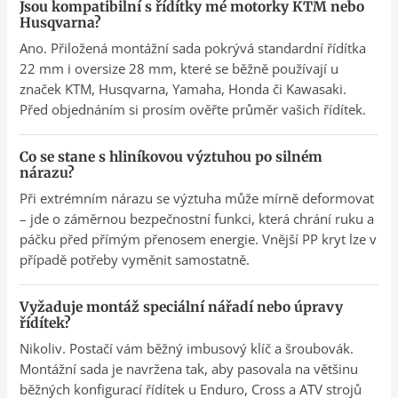
Jsou kompatibilní s řídítky mé motorky KTM nebo
Husqvarna?
Ano. Přiložená montážní sada pokrývá standardní řídítka
22 mm i oversize 28 mm, které se běžně používají u
značek KTM, Husqvarna, Yamaha, Honda či Kawasaki.
Před objednáním si prosím ověřte průměr vašich řídítek.
Co se stane s hliníkovou výztuhou po silném
nárazu?
Při extrémním nárazu se výztuha může mírně deformovat
– jde o záměrnou bezpečnostní funkci, která chrání ruku a
páčku před přímým přenosem energie. Vnější PP kryt lze v
případě potřeby vyměnit samostatně.
Vyžaduje montáž speciální nářadí nebo úpravy
řídítek?
Nikoliv. Postačí vám běžný imbusový klíč a šroubovák.
Montážní sada je navržena tak, aby pasovala na většinu
běžných konfigurací řídítek u Enduro, Cross a ATV strojů