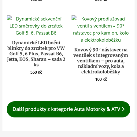
Dynamické LED boční
blinkry do zrcátek pro VW
Kovový 90° nástavec na
Golf 5, 6 Plus, Passat B6,
ventilek s integrovaným
Jetta, EOS, Sharan – sada 2
ventilkem – pro auta,
ks
nákladní vozy, kola a
elektrokoloběžky
550
Kč
100
Kč
Další produkty z kategorie Auta Motorky & ATV