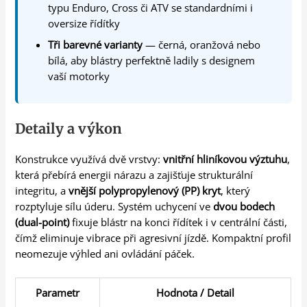
typu Enduro, Cross či ATV se standardními i
oversize řídítky
Tři barevné varianty
— černá, oranžová nebo
bílá, aby blástry perfektně ladily s designem
vaší motorky
Detaily a výkon
Konstrukce využívá dvě vrstvy:
vnitřní hliníkovou výztuhu
,
která přebírá energii nárazu a zajišťuje strukturální
integritu, a
vnější polypropylenový (PP) kryt
, který
rozptyluje sílu úderu. Systém uchycení ve
dvou bodech
(dual-point)
fixuje blástr na konci řídítek i v centrální části,
čímž eliminuje vibrace při agresivní jízdě. Kompaktní profil
neomezuje výhled ani ovládání páček.
Parametr
Hodnota / Detail