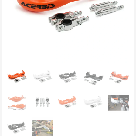
Cross
a
ATV
|
KTM
Acerbis
styl
|
Černá
Oranžová
Bílá
množství