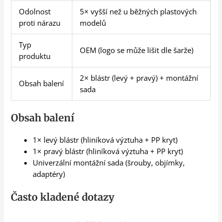
Odolnost
5× vyšší než u běžných plastových
proti nárazu
modelů
Typ
OEM (logo se může lišit dle šarže)
produktu
2× blástr (levý + pravý) + montážní
Obsah balení
sada
Obsah balení
1× levý blástr (hliníková výztuha + PP kryt)
1× pravý blástr (hliníková výztuha + PP kryt)
Univerzální montážní sada (šrouby, objímky,
adaptéry)
Často kladené dotazy