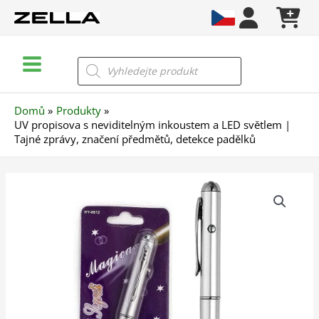
Přeskočit
na
obsah
Main
Products
search
Menu
Domů
Produkty
UV propisova s neviditelným inkoustem a LED světlem |
Tajné zprávy, značení předmětů, detekce padělků
UV
propisova
s
neviditelným
inkoustem
a
LED
světlem
|