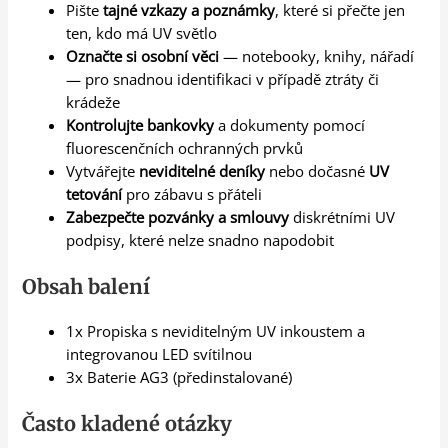
Pište
tajné vzkazy a poznámky
, které si přečte jen
ten, kdo má UV světlo
Označte si osobní věci
— notebooky, knihy, nářadí
— pro snadnou identifikaci v případě ztráty či
krádeže
Kontrolujte bankovky
a dokumenty pomocí
fluorescenčních ochranných prvků
Vytvářejte
neviditelné deníky
nebo dočasné
UV
tetování
pro zábavu s přáteli
Zabezpečte pozvánky a smlouvy
diskrétními UV
podpisy, které nelze snadno napodobit
Obsah balení
1x Propiska s neviditelným UV inkoustem a
integrovanou LED svítilnou
3x Baterie AG3 (předinstalované)
Často kladené otázky