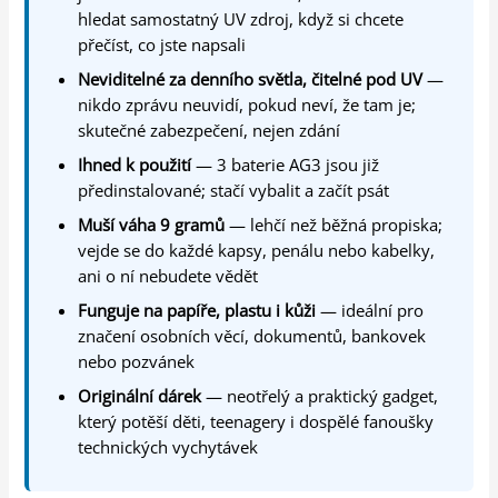
hledat samostatný UV zdroj, když si chcete
přečíst, co jste napsali
Neviditelné za denního světla, čitelné pod UV
—
nikdo zprávu neuvidí, pokud neví, že tam je;
skutečné zabezpečení, nejen zdání
Ihned k použití
— 3 baterie AG3 jsou již
předinstalované; stačí vybalit a začít psát
Muší váha 9 gramů
— lehčí než běžná propiska;
vejde se do každé kapsy, penálu nebo kabelky,
ani o ní nebudete vědět
Funguje na papíře, plastu i kůži
— ideální pro
značení osobních věcí, dokumentů, bankovek
nebo pozvánek
Originální dárek
— neotřelý a praktický gadget,
který potěší děti, teenagery i dospělé fanoušky
technických vychytávek