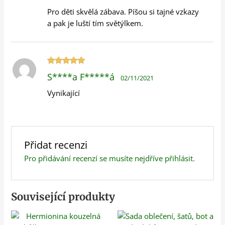
Pro děti skvělá zábava. Píšou si tajné vzkazy
a pak je luští tím světýlkem.
Hodnocení
S****a F*****á
02/11/2021
5
z 5
Vynikající
Přidat recenzi
Pro přidávání recenzí se musíte nejdříve
přihlásit
.
Související produkty