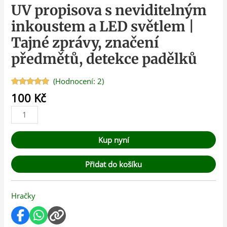
UV propisova s neviditelným
inkoustem a LED světlem |
Tajné zprávy, značení
předmětů, detekce padělků
(Hodnocení:
2
)
Hodnoceno
2
100
Kč
5.00
z 5 na
základě
hodnocení
zákazníků
Kup nyní
Přidat do košíku
Hračky