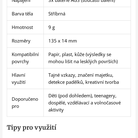
Napájení
3x baterie AG3 (součástí balení)
Barva těla
Stříbrná
Hmotnost
9 g
Rozměry
135 x 14 mm
Kompatibilní
Papír, plast, kůže (výsledky se
povrchy
mohou lišit na lesklých površích)
Hlavní
Tajné vzkazy, značení majetku,
využití
detekce padělků, kreativní tvorba
Děti (pod dohledem), teenagery,
Doporučeno
dospělé, vzdělávací a volnočasové
pro
aktivity
Tipy pro využití