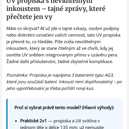
UV propiska s neviditelným
inkoustem – tajné zprávy, které
přečtete jen vy
Máte co skrývat? Ať už jde o tajné vzkazy, osobní podpisy
nebo diskrétní označení vašich cenností, tato UV propiska
je přesně to, co hledáte. Píše zcela neviditelným
inkoustem, který se stane čitelným až ve chvíli, kdy jej
osvítíte UV světlem integrovaným přímo v uzávěru pera.
Žádné další příslušenství, žádné zbytečné komplikace.
Poznámka: Propiska je napájena 3 bateriemi typu AG3,
které jsou součástí balení. Inkoust není doplňovatelný – po
jeho vypotřebování je třeba pořídit nový kus.
Proč si vybrat právě tento model? (Hlavní výhody):
Praktické 2v1
— propiska a UV svítilna v
jednom těle o délce 135 mm; už nemusíte