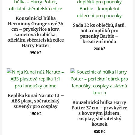
Kouzelnická hůlka
Hermiony Grangerové 36
Sada 32 ks oblečků, šatů,
cm – pryskyřice a kov,
bot a doplňků pro
sametová krabička,
panenky Barbie –
oficiální sběratelská edice
kreativní móda
Harry Potter
200
Kč
350
Kč
Replika kunai Naruto 1:1 –
ABS plast, sběratelský
Kouzelnická hůlka Harry
suvenýr pro cosplay
Potter 37 cm – pryskyřice
s kovovým jádrem,
150
Kč
cosplay, sběratelský
kousek
350
Kč