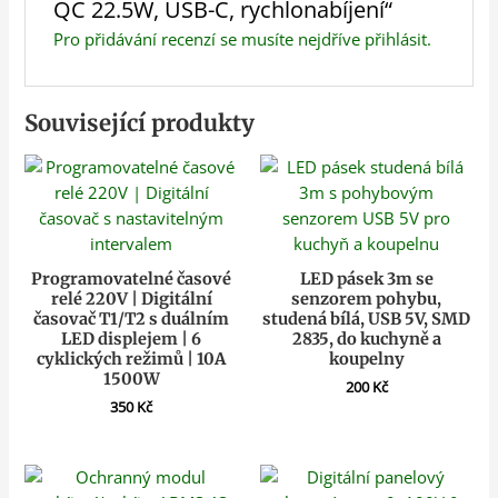
QC 22.5W, USB-C, rychlonabíjení“
Pro přidávání recenzí se musíte nejdříve
přihlásit
.
Související produkty
Programovatelné časové
LED pásek 3m se
relé 220V | Digitální
senzorem pohybu,
časovač T1/T2 s duálním
studená bílá, USB 5V, SMD
LED displejem | 6
2835, do kuchyně a
cyklických režimů | 10A
koupelny
1500W
200
Kč
350
Kč