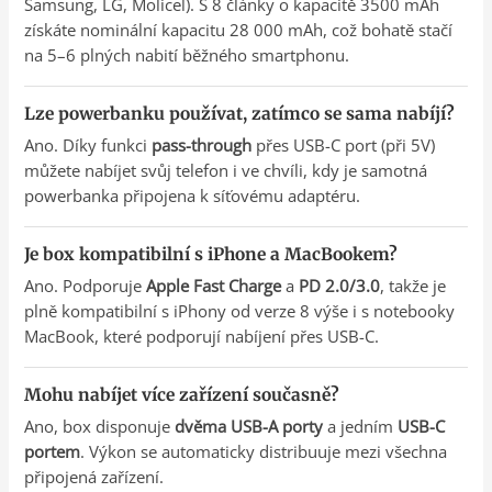
Samsung, LG, Molicel). S 8 články o kapacitě 3500 mAh
získáte nominální kapacitu 28 000 mAh, což bohatě stačí
na 5–6 plných nabití běžného smartphonu.
Lze powerbanku používat, zatímco se sama nabíjí?
Ano. Díky funkci
pass-through
přes USB-C port (při 5V)
můžete nabíjet svůj telefon i ve chvíli, kdy je samotná
powerbanka připojena k síťovému adaptéru.
Je box kompatibilní s iPhone a MacBookem?
Ano. Podporuje
Apple Fast Charge
a
PD 2.0/3.0
, takže je
plně kompatibilní s iPhony od verze 8 výše i s notebooky
MacBook, které podporují nabíjení přes USB-C.
Mohu nabíjet více zařízení současně?
Ano, box disponuje
dvěma USB-A porty
a jedním
USB-C
portem
. Výkon se automaticky distribuuje mezi všechna
připojená zařízení.