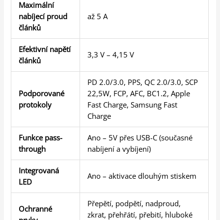
Maximální
nabíjecí proud
až 5 A
článků
Efektivní napětí
3,3 V – 4,15 V
článků
PD 2.0/3.0, PPS, QC 2.0/3.0, SCP
Podporované
22,5W, FCP, AFC, BC1.2, Apple
protokoly
Fast Charge, Samsung Fast
Charge
Funkce pass-
Ano – 5V přes USB-C (současné
through
nabíjení a vybíjení)
Integrovaná
Ano – aktivace dlouhým stiskem
LED
Přepětí, podpětí, nadproud,
Ochranné
zkrat, přehřátí, přebití, hluboké