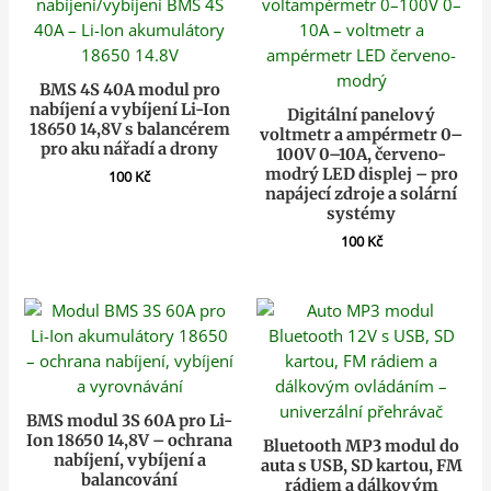
BMS 4S 40A modul pro
nabíjení a vybíjení Li-Ion
Digitální panelový
18650 14,8V s balancérem
voltmetr a ampérmetr 0–
pro aku nářadí a drony
100V 0–10A, červeno-
modrý LED displej – pro
100
Kč
napájecí zdroje a solární
systémy
100
Kč
BMS modul 3S 60A pro Li-
Ion 18650 14,8V – ochrana
Bluetooth MP3 modul do
nabíjení, vybíjení a
auta s USB, SD kartou, FM
balancování
rádiem a dálkovým