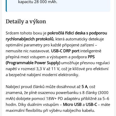
kapacitu 28 000 mAh.
Detaily a výkon
Srdcem tohoto boxu je
pokročilá řídicí deska s podporou
rychlonabíjecích protokolů
, která automaticky detekuje
optimální parametry pro každé připojené zařízení –
nemusíte nic nastavovat.
USB-C DRP port
inteligentně
přepíná mezi vstupem a výstupem a podpora
PPS
(Programmable Power Supply)
umožňuje přesnou regulaci
napětí v rozmezí 3,3 V až 11 V, což je klíčové pro efektivní
a bezpečné nabíjení moderní elektroniky.
Nabíjecí proud článků může dosáhnout až
5 A
, což
znamená, že plně osazenou powerbanku s 8 články (3000
mAh) dobijete pomocí 18W+ PD adaptéru přibližně za 5–6
hodin. Díky duálním vstupům –
Micro USB
a
USB-C
– máte
maximální flexibilitu při výběru nabíjecího kabelu.