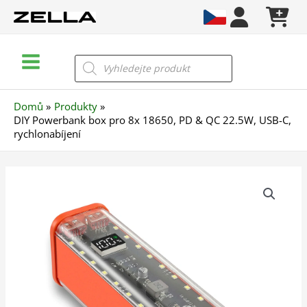
Přeskočit
na
obsah
Main
Products
search
Menu
Domů
Produkty
DIY Powerbank box pro 8x 18650, PD & QC 22.5W, USB-C,
rychlonabíjení
DIY
Powerbank
box
pro
8x
18650,
PD
&
QC