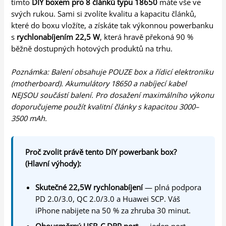
tímto
DIY boxem pro 8 článků typu 18650
máte vše ve
svých rukou. Sami si zvolíte kvalitu a kapacitu článků,
které do boxu vložíte, a získáte tak výkonnou powerbanku
s
rychlonabíjením 22,5 W
, která hravě překoná 90 %
běžně dostupných hotových produktů na trhu.
Poznámka: Balení obsahuje POUZE box a řídicí elektroniku
(motherboard). Akumulátory 18650 a nabíjecí kabel
NEJSOU součástí balení. Pro dosažení maximálního výkonu
doporučujeme použít kvalitní články s kapacitou 3000–
3500 mAh.
Proč zvolit právě tento DIY powerbank box?
(Hlavní výhody):
Skutečné 22,5W rychlonabíjení
— plná podpora
PD 2.0/3.0, QC 2.0/3.0 a Huawei SCP. Váš
iPhone nabijete na 50 % za zhruba 30 minut.
Obousměrný USB-C DRP port
— jeden port