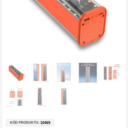
22.5W,
USB-
C,
rychlonabíjení
množství
10469
KÓD PRODUKTU: