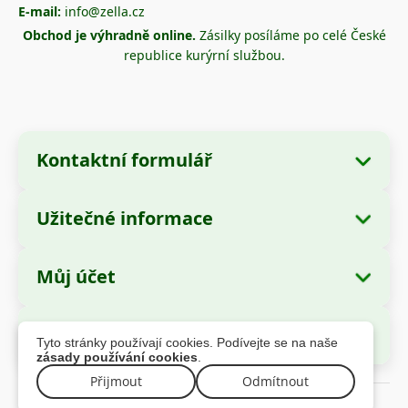
E-mail:
info@zella.cz
Obchod je výhradně online.
Zásilky posíláme po celé České
republice kurýrní službou.
Kontaktní formulář
Užitečné informace
Údaje o společnosti
O nás
Název společnosti:
Zella International
Můj účet
Jak objednávat?
Distribution SRL
Moje objednávky
Způsoby platby
Sídlo:
Strada Cuza Vodă nr. 97, Sector 4,
Bezpečné platby
Tyto stránky používají cookies. Podívejte se na naše
București, 040283, România
Osobní údaje
Informace o dopravě
zásady používání cookies
.
Adresy
Reklamační řád
Přijmout
Odmítnout
IČ (CUI):
44237077
© 2026 zella.cz – Všechna práva vyhrazena