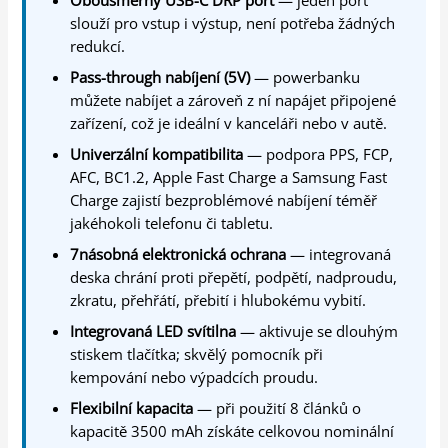
slouží pro vstup i výstup, není potřeba žádných
redukcí.
Pass-through nabíjení (5V)
— powerbanku
můžete nabíjet a zároveň z ní napájet připojené
zařízení, což je ideální v kanceláři nebo v autě.
Univerzální kompatibilita
— podpora PPS, FCP,
AFC, BC1.2, Apple Fast Charge a Samsung Fast
Charge zajistí bezproblémové nabíjení téměř
jakéhokoli telefonu či tabletu.
7násobná elektronická ochrana
— integrovaná
deska chrání proti přepětí, podpětí, nadproudu,
zkratu, přehřátí, přebití i hlubokému vybití.
Integrovaná LED svítilna
— aktivuje se dlouhým
stiskem tlačítka; skvělý pomocník při
kempování nebo výpadcích proudu.
Flexibilní kapacita
— při použití 8 článků o
kapacitě 3500 mAh získáte celkovou nominální