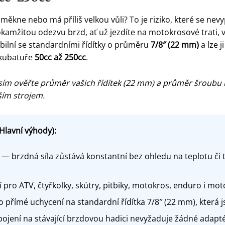
 měkne nebo má příliš velkou vůli? To je riziko, které se nevy
okamžitou odezvu brzd, ať už jezdíte na motokrosové trati,
ilní se standardními řídítky o průměru
7/8″ (22 mm)
a lze 
 kubatuře
50cc až 250cc
.
ím ověřte průměr vašich řídítek (22 mm) a průměr šroubu 
aším strojem.
Hlavní výhody):
— brzdná síla zůstává konstantní bez ohledu na teplotu či 
 pro ATV, čtyřkolky, skútry, pitbiky, motokros, enduro i mo
přímé uchycení na standardní řídítka 7/8″ (22 mm), která j
jení na stávající brzdovou hadici nevyžaduje žádné adaptér