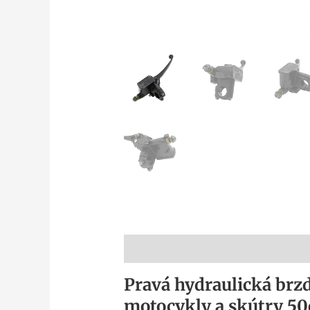
Popis
Pravá hydraulická brz
motocykly a skútry 50