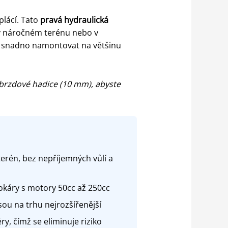
plácí. Tato
pravá hydraulická
 v náročném terénu nebo v
ji snadno namontovat na většinu
brzdové hadice (10 mm), abyste
terén, bez nepříjemných vůlí a
tokáry s motory 50cc až 250cc
sou na trhu nejrozšířenější
y, čímž se eliminuje riziko