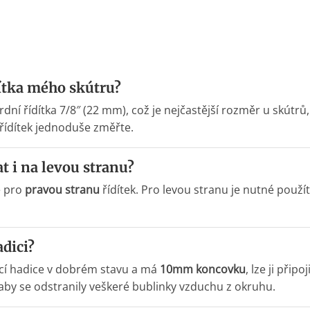
ítka mého skútru?
dní řídítka 7/8″ (22 mm), což je nejčastější rozměr u skútrů
 řídítek jednoduše změřte.
 i na levou stranu?
ě pro
pravou stranu
řídítek. Pro levou stranu je nutné použí
dici?
ící hadice v dobrém stavu a má
10mm koncovku
, lze ji při
by se odstranily veškeré bublinky vzduchu z okruhu.