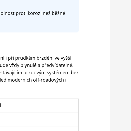
dolnost proti korozi než běžné
í i při prudkém brzdění ve vyšší
ude vždy plynulé a předvídatelné.
e stávajícím brzdovým systémem bez
led moderních off-roadových i
l