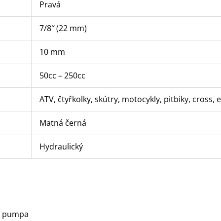
Pravá
7/8″ (22 mm)
10 mm
50cc – 250cc
ATV, čtyřkolky, skútry, motocykly, pitbiky, cross
Matná černá
Hydraulický
vá pumpa