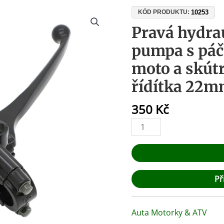
Pravá
10253
KÓD PRODUKTU:
hydraulická
Pravá hydra
brzdová
pumpa s páč
pumpa
s
moto a skút
páčkou
řídítka 22
pro
ATV,
350
Kč
moto
a
skútry
50cc-
250cc,
řídítka
Př
22mm
množství
Auta Motorky & ATV