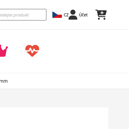
CZ
Účet
22mm