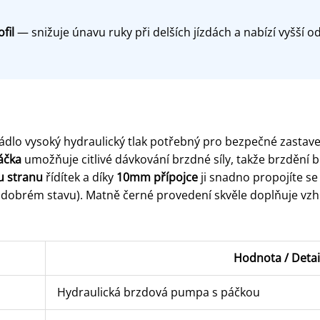
fil
— snižuje únavu ruky při delších jízdách a nabízí vyšší o
ádlo vysoký hydraulický tlak potřebný pro bezpečné zastaven
áčka
umožňuje citlivé dávkování brzdné síly, takže brzdění b
u stranu
řídítek a díky
10mm přípojce
ji snadno propojíte s
 dobrém stavu). Matně černé provedení skvěle doplňuje vzh
Hodnota / Detai
Hydraulická brzdová pumpa s páčkou