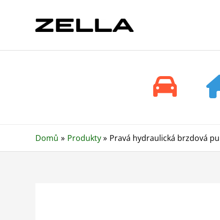
Přeskočit
na
obsah
Domů
Produkty
Pravá hydraulická brzdová pu