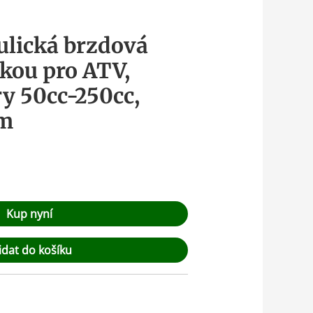
ulická brzdová
kou pro ATV,
ry 50cc-250cc,
mm
Kup nyní
idat do košíku