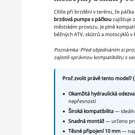
Cítíte při brzdění v terénu, že páčka
brzdová pumpa s páčkou
zajišťuje 
městském provozu. Je plně kompatib
běžných ATV, skútrů a motocyklů v
Poznámka: Před objednáním si pros
zajistili správnou kompatibilitu s v
Proč zvolit právě tento model? (
Okamžitá hydraulická odezva
nepřesností
Široká kompatibilita
— ideální
Snadná montáž
— určeno pro 
Těsné připojení 10 mm
— napo