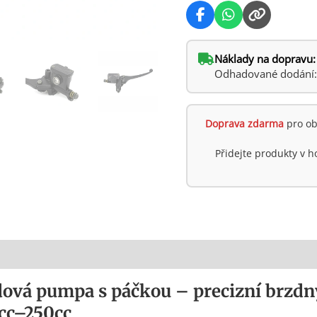
Náklady na dopravu:
Odhadované dodání: ú
Doprava zdarma
pro ob
Přidejte produkty v 
dová pumpa s páčkou – precizní brzdn
cc–250cc