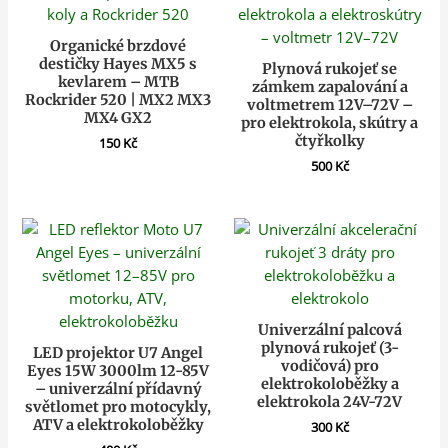
Organické brzdové
destičky Hayes MX5 s
Plynová rukojeť se
kevlarem – MTB
zámkem zapalování a
Rockrider 520 | MX2 MX3
voltmetrem 12V–72V –
MX4 GX2
pro elektrokola, skútry a
čtyřkolky
150
Kč
500
Kč
Univerzální palcová
plynová rukojeť (3-
LED projektor U7 Angel
vodičová) pro
Eyes 15W 3000lm 12-85V
elektrokoloběžky a
– univerzální přídavný
elektrokola 24V-72V
světlomet pro motocykly,
ATV a elektrokoloběžky
300
Kč