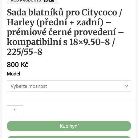
10436
KÓD PRODUKTU:
Sada blatníků pro Citycoco /
Harley (přední + zadní) –
prémiové černé provedení –
kompatibilní s 18×9.50-8 /
225/55-8
800
Kč
Model
Kup nyní