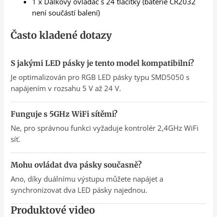
1 x Dálkový ovladač s 24 tlačítky (baterie CR2032
není součástí balení)
Často kladené dotazy
S jakými LED pásky je tento model kompatibilní?
Je optimalizován pro RGB LED pásky typu SMD5050 s
napájením v rozsahu 5 V až 24 V.
Funguje s 5GHz WiFi sítěmi?
Ne, pro správnou funkci vyžaduje kontrolér 2,4GHz WiFi
síť.
Mohu ovládat dva pásky současně?
Ano, díky duálnímu výstupu můžete napájet a
synchronizovat dva LED pásky najednou.
Produktové video