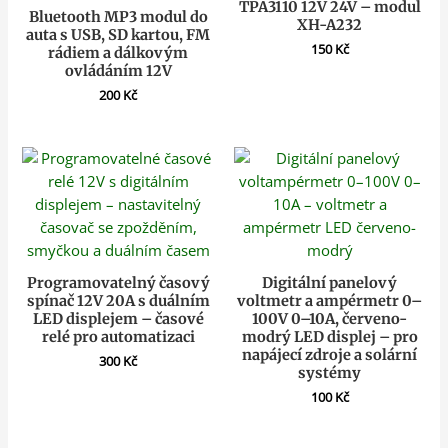
TPA3110 12V 24V – modul
Bluetooth MP3 modul do
XH-A232
auta s USB, SD kartou, FM
150
Kč
rádiem a dálkovým
ovládáním 12V
200
Kč
Programovatelný časový
Digitální panelový
spínač 12V 20A s duálním
voltmetr a ampérmetr 0–
LED displejem – časové
100V 0–10A, červeno-
relé pro automatizaci
modrý LED displej – pro
napájecí zdroje a solární
300
Kč
systémy
100
Kč