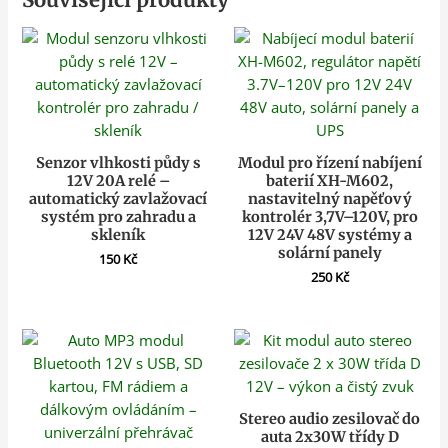
Senzor vlhkosti půdy s
Modul pro řízení nabíjení
12V 20A relé –
baterií XH-M602,
automatický zavlažovací
nastavitelný napěťový
systém pro zahradu a
kontrolér 3,7V–120V, pro
skleník
12V 24V 48V systémy a
solární panely
150
Kč
250
Kč
Stereo audio zesilovač do
auta 2x30W třídy D