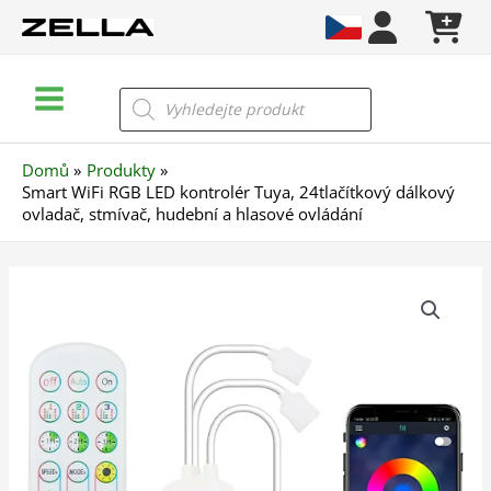
Přeskočit
na
obsah
Main
Products
search
Menu
Domů
Produkty
Smart WiFi RGB LED kontrolér Tuya, 24tlačítkový dálkový
ovladač, stmívač, hudební a hlasové ovládání
Smart
WiFi
RGB
LED
kontrolér
Tuya,
24tlačítkový
dálkový
ovladač,