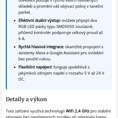
osvětlení pulzuje v rytmu vašich oblíbených
skladeb a promění váš obývací pokoj v taneční
parket.
Efektivní duální výstup:
můžete připojit dva
RGB LED pásky typu SMD5050 současně,
přičemž kontrolér podporuje celkový proud až
6 A.
Rychlá hlasová integrace:
okamžité propojení s
asistenty Alexa a Google Assistant pro ovládání
bez použití rukou.
Flexibilní napájení:
funguje spolehlivě s
jakýmkoli zdrojem napětí v rozsahu 5 V až 24 V
DC.
Detaily a výkon
Toto zařízení využívá technologii
WiFi 2,4 GHz
pro stabilní
připojení bez nepříjemných prodlev při přepínání barev.