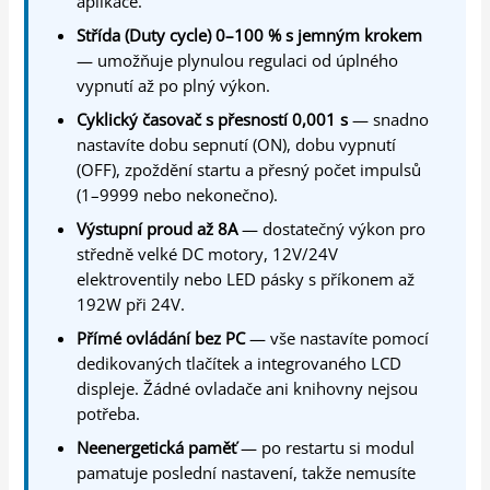
aplikace.
Střída (Duty cycle) 0–100 % s jemným krokem
— umožňuje plynulou regulaci od úplného
vypnutí až po plný výkon.
Cyklický časovač s přesností 0,001 s
— snadno
nastavíte dobu sepnutí (ON), dobu vypnutí
(OFF), zpoždění startu a přesný počet impulsů
(1–9999 nebo nekonečno).
Výstupní proud až 8A
— dostatečný výkon pro
středně velké DC motory, 12V/24V
elektroventily nebo LED pásky s příkonem až
192W při 24V.
Přímé ovládání bez PC
— vše nastavíte pomocí
dedikovaných tlačítek a integrovaného LCD
displeje. Žádné ovladače ani knihovny nejsou
potřeba.
Neenergetická paměť
— po restartu si modul
pamatuje poslední nastavení, takže nemusíte