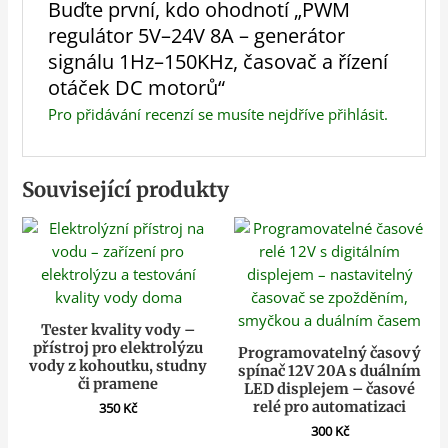
Buďte první, kdo ohodnotí „PWM
regulátor 5V–24V 8A – generátor
signálu 1Hz–150KHz, časovač a řízení
otáček DC motorů“
Pro přidávání recenzí se musíte nejdříve
přihlásit
.
Související produkty
Tester kvality vody –
přístroj pro elektrolýzu
Programovatelný časový
vody z kohoutku, studny
spínač 12V 20A s duálním
či pramene
LED displejem – časové
relé pro automatizaci
350
Kč
300
Kč