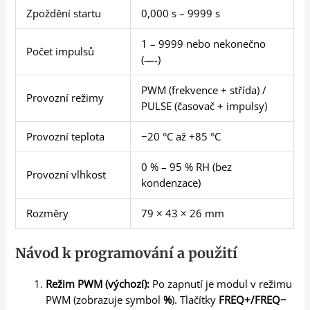
Zpoždění startu
0,000 s – 9999 s
1 – 9999 nebo nekonečno
Počet impulsů
(—-)
PWM (frekvence + střída) /
Provozní režimy
PULSE (časovač + impulsy)
Provozní teplota
−20 °C až +85 °C
0 % – 95 % RH (bez
Provozní vlhkost
kondenzace)
Rozměry
79 × 43 × 26 mm
Návod k programování a použití
Režim PWM (výchozí):
Po zapnutí je modul v režimu
PWM (zobrazuje symbol
%
). Tlačítky
FREQ+/FREQ−