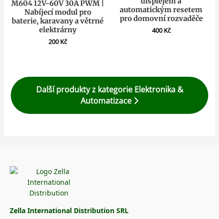
displejem a
M604 12V-60V 30A PWM |
automatickým resetem
Nabíjecí modul pro
pro domovní rozvaděče
baterie, karavany a větrné
elektrárny
400
Kč
200
Kč
Další produkty z kategorie Elektronika &
Automatizace
Zella International Distribution SRL