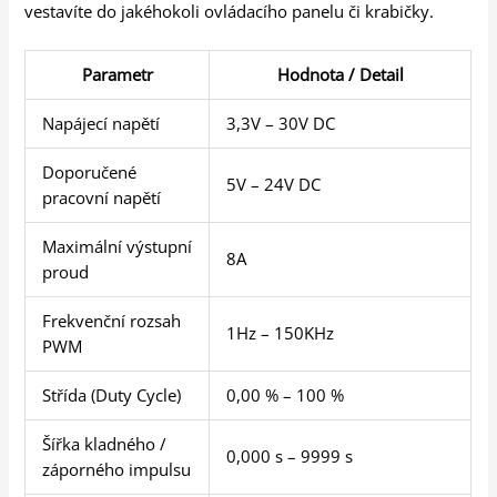
vestavíte do jakéhokoli ovládacího panelu či krabičky.
Parametr
Hodnota / Detail
Napájecí napětí
3,3V – 30V DC
Doporučené
5V – 24V DC
pracovní napětí
Maximální výstupní
8A
proud
Frekvenční rozsah
1Hz – 150KHz
PWM
Střída (Duty Cycle)
0,00 % – 100 %
Šířka kladného /
0,000 s – 9999 s
záporného impulsu