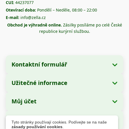
CUI:
44237077
Otevírací doba:
Pondělí – Neděle, 08:00 – 22:00
E-mail:
info@zella.cz
Obchod je výhradně online.
Zásilky posíláme po celé České
republice kurýrní službou.
Kontaktní formulář
Užitečné informace
Údaje o společnosti
O nás
Název společnosti:
Zella International
Můj účet
Jak objednávat?
Distribution SRL
Moje objednávky
Způsoby platby
Sídlo:
Strada Cuza Vodă nr. 97, Sector 4,
Bezpečné platby
Tyto stránky používají cookies. Podívejte se na naše
București, 040283, România
Osobní údaje
Informace o dopravě
zásady používání cookies
.