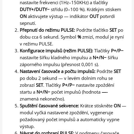
nastavíte frekvenci (1Hz–150KHz) a tlačítky
DUTY+/DUTY−
střídu (0–100 %). Krátkým stiskem
ON
aktivujete výstup — indikátor
OUT
potvrdí
sepnutí.
Přepnutí do režimu PULSE:
Podržte tlačítko
SET
po
dobu cca 6 sekund. Symbol
%
zmizí, modul je nyní
v režimu PULSE.
Konfigurace impulsů (režim PULSE):
Tlačítky
P+/P−
nastavíte šířku kladného impulsu a
N+/N−
šířku
záporného impulsu (přesnost 0,001 s).
Nastavení časovače a počtu impulsů:
Podržte
SET
po dobu 2 sekund — v levém dolním rohu se
zobrazí
SET
. Tlačítky
P+/P−
nastavíte zpoždění
startu a
N+/N−
počet impulsů (hodnota
—-
znamená nekonečno).
Spuštění časované sekvence:
Krátce stiskněte
ON
—
modul vyčká nastavené zpoždění, vygeneruje
požadovaný počet impulsů a automaticky vypne
výstup.
Návrat do rozhraní PULSE:
V podmenu časovače