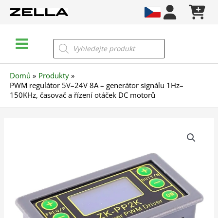
Přeskočit
na
obsah
Main
Products
search
Menu
Domů
Produkty
PWM regulátor 5V–24V 8A – generátor signálu 1Hz–
150KHz, časovač a řízení otáček DC motorů
PWM
regulátor
5V–
24V
8A
–
generátor
signálu
1Hz–