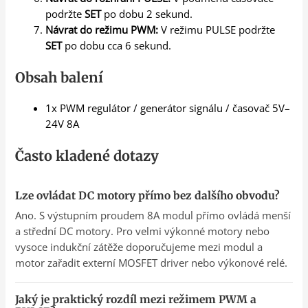
podržte
SET
po dobu 2 sekund.
Návrat do režimu PWM:
V režimu PULSE podržte
SET
po dobu cca 6 sekund.
Obsah balení
1x PWM regulátor / generátor signálu / časovač 5V–
24V 8A
Často kladené dotazy
Lze ovládat DC motory přímo bez dalšího obvodu?
Ano. S výstupním proudem 8A modul přímo ovládá menší
a střední DC motory. Pro velmi výkonné motory nebo
vysoce indukční zátěže doporučujeme mezi modul a
motor zařadit externí MOSFET driver nebo výkonové relé.
Jaký je praktický rozdíl mezi režimem PWM a