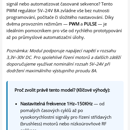
signál nebo automatizovat časované sekvence? Tento
PWM regulátor 5V–24V 8A zvládne vše bez nutnosti
programování, počítače či složitého nastavování. Díky
dvěma provozním režimům —
PWM
a
PULSE
— je
ideálním pomocníkem pro vše od rychlého prototypování
až po průmyslové automatizační úlohy.
Poznámka: Modul podporuje napájecí napětí v rozsahu
3,3V–30V DC. Pro spolehlivé řízení motorů a dalších zátěží
doporučujeme využívat nominální rozsah 5V–24V při
dodržení maximálního výstupního proudu 8A.
Proč zvolit právě tento model? (Klíčové výhody):
Nastavitelná frekvence 1Hz–150KHz
— od
pomalých časových cyklů až po
vysokorychlostní signály pro řízení střídavých
(brushless) motorů nebo nízkoúrovňové RF