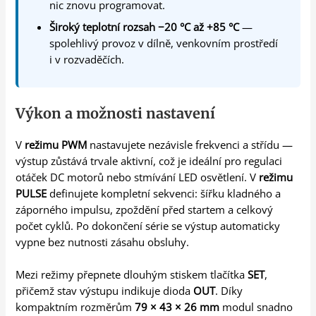
nic znovu programovat.
Široký teplotní rozsah −20 °C až +85 °C
—
spolehlivý provoz v dílně, venkovním prostředí
i v rozvaděčích.
Výkon a možnosti nastavení
V
režimu PWM
nastavujete nezávisle frekvenci a střídu —
výstup zůstává trvale aktivní, což je ideální pro regulaci
otáček DC motorů nebo stmívání LED osvětlení. V
režimu
PULSE
definujete kompletní sekvenci: šířku kladného a
záporného impulsu, zpoždění před startem a celkový
počet cyklů. Po dokončení série se výstup automaticky
vypne bez nutnosti zásahu obsluhy.
Mezi režimy přepnete dlouhým stiskem tlačítka
SET
,
přičemž stav výstupu indikuje dioda
OUT
. Díky
kompaktním rozměrům
79 × 43 × 26 mm
modul snadno