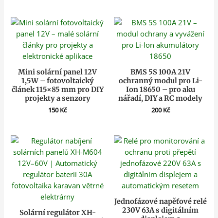
Mini solární panel 12V
BMS 5S 100A 21V
1,5W – fotovoltaický
ochranný modul pro Li-
článek 115×85 mm pro DIY
Ion 18650 – pro aku
projekty a senzory
nářadí, DIY a RC modely
150
Kč
200
Kč
Jednofázové napěťové relé
230V 63A s digitálním
Solární regulátor XH-