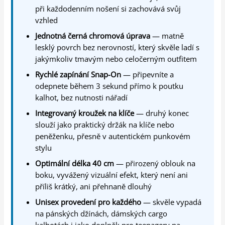
při každodenním nošení si zachovává svůj
vzhled
Jednotná černá chromová úprava
— matně
lesklý povrch bez nerovností, který skvěle ladí s
jakýmkoliv tmavým nebo celočerným outfitem
Rychlé zapínání Snap-On
— připevníte a
odepnete během 3 sekund přímo k poutku
kalhot, bez nutnosti nářadí
Integrovaný kroužek na klíče
— druhý konec
slouží jako praktický držák na klíče nebo
peněženku, přesně v autentickém punkovém
stylu
Optimální délka 40 cm
— přirozený oblouk na
boku, vyvážený vizuální efekt, který není ani
příliš krátký, ani přehnaně dlouhý
Unisex provedení pro každého
— skvěle vypadá
na pánských džínách, dámských cargo
kalhotách i jako doplněk pro teenagery na