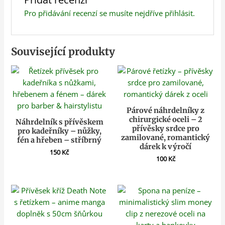
Pro přidávání recenzí se musíte nejdříve
přihlásit
.
Související produkty
Párové náhrdelníky z
chirurgické oceli – 2
Náhrdelník s přívěskem
přívěsky srdce pro
pro kadeřníky – nůžky,
zamilované, romantický
fén a hřeben – stříbrný
dárek k výročí
150
Kč
100
Kč