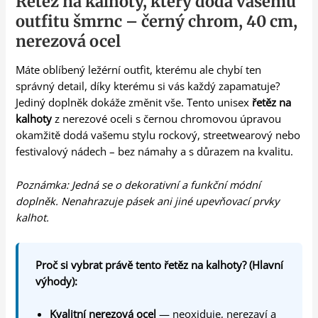
Řetěz na kalhoty, který dodá vašemu
outfitu šmrnc – černý chrom, 40 cm,
nerezová ocel
Máte oblíbený ležérní outfit, kterému ale chybí ten
správný detail, díky kterému si vás každý zapamatuje?
Jediný doplněk dokáže změnit vše. Tento unisex
řetěz na
kalhoty
z nerezové oceli s černou chromovou úpravou
okamžitě dodá vašemu stylu rockový, streetwearový nebo
festivalový nádech – bez námahy a s důrazem na kvalitu.
Poznámka: Jedná se o dekorativní a funkční módní
doplněk. Nenahrazuje pásek ani jiné upevňovací prvky
kalhot.
Proč si vybrat právě tento řetěz na kalhoty? (Hlavní
výhody):
Kvalitní nerezová ocel
— neoxiduje, nerezaví a