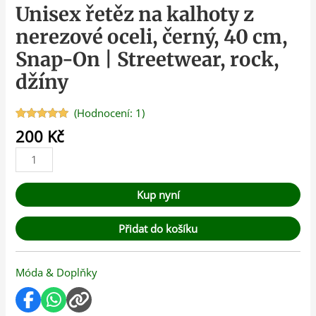
Unisex řetěz na kalhoty z
nerezové oceli, černý, 40 cm,
Snap-On | Streetwear, rock,
džíny
(Hodnocení:
1
)
Hodnoceno
1
200
Kč
5.00
z 5 na
základě
hodnocení
zákazníka
Kup nyní
Přidat do košíku
Móda & Doplňky