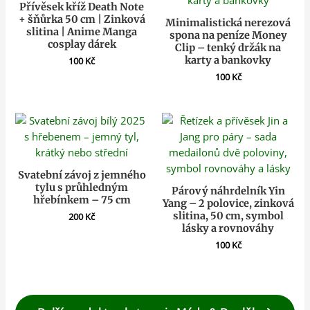
Přívěsek kříž Death Note
+ šňůrka 50 cm | Zinková
Minimalistická nerezová
slitina | Anime Manga
spona na peníze Money
cosplay dárek
Clip – tenký držák na
karty a bankovky
100
Kč
100
Kč
Svatební závoj z jemného
tylu s průhledným
Párový náhrdelník Yin
hřebínkem – 75 cm
Yang – 2 polovice, zinková
slitina, 50 cm, symbol
200
Kč
lásky a rovnováhy
100
Kč