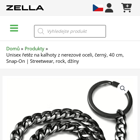
Přeskočit
na
obsah
Main
Products
search
Menu
Domů
Produkty
Unisex řetěz na kalhoty z nerezové oceli, černý, 40 cm,
Snap-On | Streetwear, rock, džíny
Unisex
řetěz
na
kalhoty
z
nerezové
oceli,
černý,
40