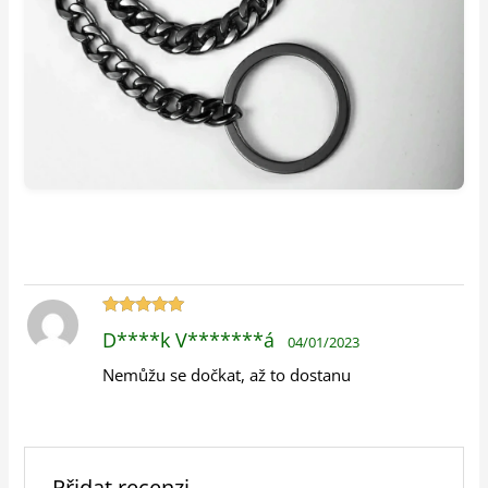
Hodnocení
D****k V*******á
04/01/2023
5
z 5
Nemůžu se dočkat, až to dostanu
Přidat recenzi