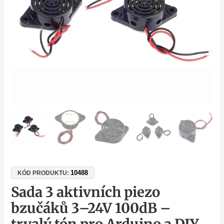
trvalý
tón
pro
Arduino
a
DIY
projekty
množství
10488
KÓD PRODUKTU:
Sada 3 aktivních piezo
bzučáků 3–24V 100dB –