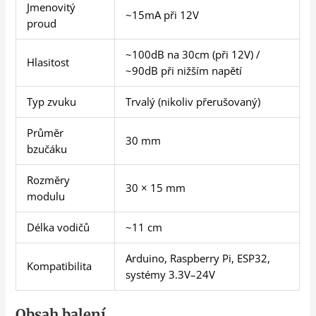
Jmenovitý
~15mA při 12V
proud
~100dB na 30cm (při 12V) /
Hlasitost
~90dB při nižším napětí
Typ zvuku
Trvalý (nikoliv přerušovaný)
Průměr
30 mm
bzučáku
Rozměry
30 × 15 mm
modulu
Délka vodičů
~11 cm
Arduino, Raspberry Pi, ESP32,
Kompatibilita
systémy 3.3V–24V
Obsah balení