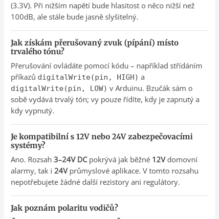
(3.3V). Při nižším napětí bude hlasitost o něco nižší než
100dB, ale stále bude jasně slyšitelný.
Jak získám přerušovaný zvuk (pípání) místo
trvalého tónu?
Přerušování ovládáte pomocí kódu – například střídáním
příkazů
a
digitalWrite(pin, HIGH)
v Arduinu. Bzučák sám o
digitalWrite(pin, LOW)
sobě vydává trvalý tón; vy pouze řídíte, kdy je zapnutý a
kdy vypnutý.
Je kompatibilní s 12V nebo 24V zabezpečovacími
systémy?
Ano. Rozsah
3–24V DC
pokrývá jak běžné
12V
domovní
alarmy, tak i
24V
průmyslové aplikace. V tomto rozsahu
nepotřebujete žádné další rezistory ani regulátory.
Jak poznám polaritu vodičů?