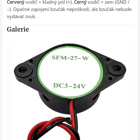
Červený
vodič = kladný pól (+).
Černý
vodič = zem (GND /
–). Opačné zapojení bzučák nepoškodí, ale bzučák nebude
vydávat zvuk.
Galerie