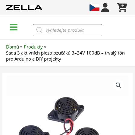
Přeskočit
na
obsah
Main
Products
search
Menu
Domů
Produkty
Sada 3 aktivních piezo bzučáků 3–24V 100dB – trvalý tón
pro Arduino a DIY projekty
Sada
3
aktivních
piezo
bzučáků
3–
24V
100dB
–