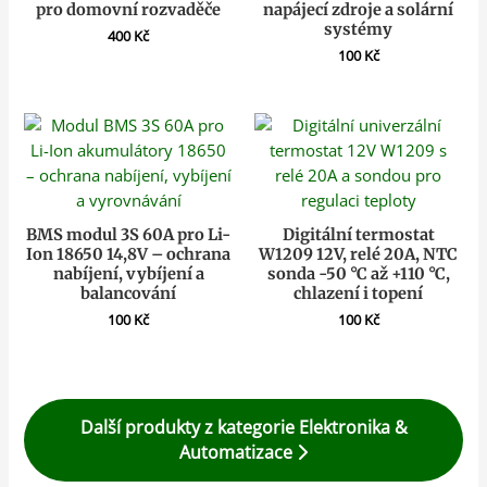
pro domovní rozvaděče
napájecí zdroje a solární
systémy
400
Kč
100
Kč
BMS modul 3S 60A pro Li-
Digitální termostat
Ion 18650 14,8V – ochrana
W1209 12V, relé 20A, NTC
nabíjení, vybíjení a
sonda -50 °C až +110 °C,
balancování
chlazení i topení
100
Kč
100
Kč
Další produkty z kategorie Elektronika &
Automatizace