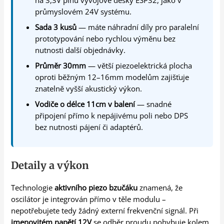
na 3,3V pinu vývojové desky ESP32, jako v
průmyslovém 24V systému.
Sada 3 kusů
— máte náhradní díly pro paralelní
prototypování nebo rychlou výměnu bez
nutnosti další objednávky.
Průměr 30mm
— větší piezoelektrická plocha
oproti běžným 12–16mm modelům zajišťuje
znatelně vyšší akustický výkon.
Vodiče o délce 11cm v balení
— snadné
připojení přímo k nepájivému poli nebo DPS
bez nutnosti pájení či adaptérů.
Detaily a výkon
Technologie
aktivního piezo bzučáku
znamená, že
oscilátor je integrován přímo v těle modulu –
nepotřebujete tedy žádný externí frekvenční signál. Při
jmenovitém napětí 12V
se odběr proudu pohybuje kolem