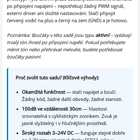
po připojení napájení – nepotřebují žádný PWM signál,
externí driver ani složité nastavování. Stačí připojit
červený vodič na plus a černý na zem (GND) a je hotovo.
Poznámka: Bzučáky v této sadě jsou typu
aktivní
– vydávají
trvalý tón ihned po připojení napětí. Pokud potřebujete
měnit tón nebo přehrávat melodie, budete potřebovat
bzučáky pasivní.
Proč zvolit tuto sadu? (Klíčové výhody):
Okamžitá funkčnost
— stačí napájet a bzučí.
Žádný kód, žádné další obvody, žádné starosti.
100dB ve vzdálenosti 30cm
— hlasitost
srovnatelná s cyklistickým zvonkem. Zvuk je
jasně slyšitelný i v hlučnějším prostředí.
Široký rozsah 3–24V DC
— funguje stejně dobře