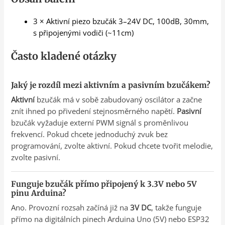
3 × Aktivní piezo bzučák 3–24V DC, 100dB, 30mm,
s připojenými vodiči (~11cm)
Často kladené otázky
Jaký je rozdíl mezi aktivním a pasivním bzučákem?
Aktivní
bzučák má v sobě zabudovaný oscilátor a začne
znít ihned po přivedení stejnosměrného napětí.
Pasivní
bzučák vyžaduje externí PWM signál s proměnlivou
frekvencí. Pokud chcete jednoduchý zvuk bez
programování, zvolte aktivní. Pokud chcete tvořit melodie,
zvolte pasivní.
Funguje bzučák přímo připojený k 3.3V nebo 5V
pinu Arduina?
Ano. Provozní rozsah začíná již na
3V DC
, takže funguje
přímo na digitálních pinech Arduina Uno (5V) nebo ESP32