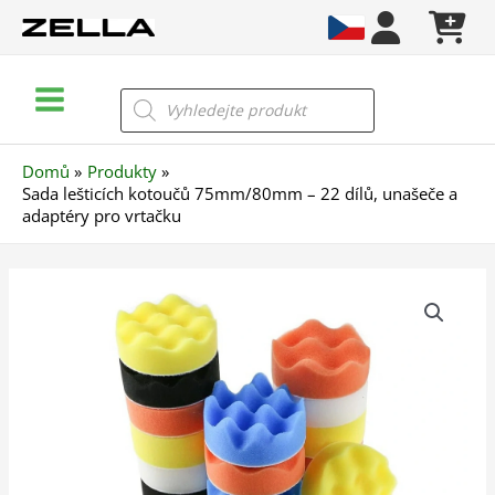
Přeskočit
na
obsah
Main
Products
search
Menu
Domů
Produkty
Sada lešticích kotoučů 75mm/80mm – 22 dílů, unašeče a
adaptéry pro vrtačku
Sada
lešticích
kotoučů
75mm/80mm
–
22
dílů,
unašeče
a