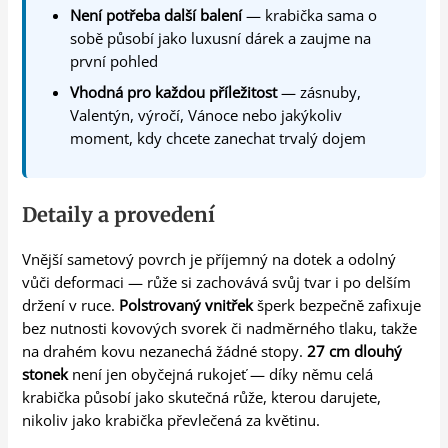
Není potřeba další balení
— krabička sama o
sobě působí jako luxusní dárek a zaujme na
první pohled
Vhodná pro každou příležitost
— zásnuby,
Valentýn, výročí, Vánoce nebo jakýkoliv
moment, kdy chcete zanechat trvalý dojem
Detaily a provedení
Vnější sametový povrch je příjemný na dotek a odolný
vůči deformaci — růže si zachovává svůj tvar i po delším
držení v ruce.
Polstrovaný vnitřek
šperk bezpečně zafixuje
bez nutnosti kovových svorek či nadměrného tlaku, takže
na drahém kovu nezanechá žádné stopy.
27 cm dlouhý
stonek
není jen obyčejná rukojeť — díky němu celá
krabička působí jako skutečná růže, kterou darujete,
nikoliv jako krabička převlečená za květinu.