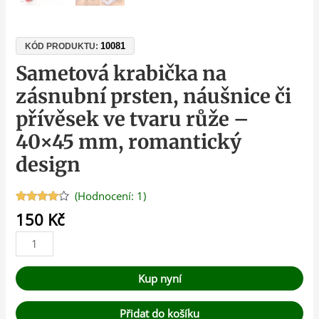
10081
KÓD PRODUKTU:
Sametová krabička na
zásnubní prsten, náušnice či
přívěsek ve tvaru růže –
40×45 mm, romantický
design
(Hodnocení:
1
)
Hodnoceno
1
150
Kč
4.00
z 5
na
základě
hodnocení
zákazníka
Kup nyní
Přidat do košíku