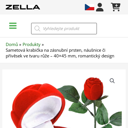
Přeskočit
na
obsah
Main
Products
search
Menu
Domů
Produkty
Sametová krabička na zásnubní prsten, náušnice či
přívěsek ve tvaru růže – 40×45 mm, romantický design
Sametová
krabička
na
zásnubní
prsten,
náušnice
či
přívěsek
ve