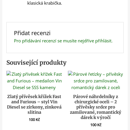
klasická krabička.
Přidat recenzi
Pro přidávání recenzí se musíte nejdříve
přihlásit
.
Související produkty
Zlatý přívěsek křížek Fast
Párové náhrdelníky z
and Furious – styl Vin
chirurgické oceli – 2
Diesel se zirkony, zinková
přívěsky srdce pro
slitina
zamilované, romantický
dárek k výročí
100
Kč
100
Kč