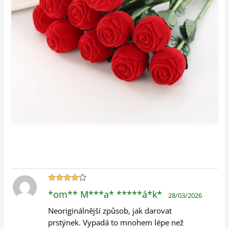
Hodnocení
*om** M***a* *****á*k*
28/03/2026
4
z 5
Neoriginálnější způsob, jak darovat
prstýnek. Vypadá to mnohem lépe než