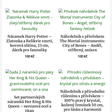
Náramek Harry Potter –
Náhrdelník s přívěskem
Zlatonka a Relikvie smrti,
The Mortal Instruments:
kovová slitina, 23 cm,
City of Bones – Anděl,
dárek pro fanoušky
stříbrný, unisex
100
Kč
100
Kč
Náhrdelník z přírodního
růženínu s přívěskem –
Set partnerských
100% pravý krystal,
náramků Her King & His
kožený řemínek 50 cm,
Queen – nerezová ocel a
pro lásku a harmonii
titan