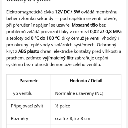
Elektromagnetická cívka
12V DC / 5W
ovládá membránu
během zlomku sekundy — pod napětím se ventil otevře,
při přerušení napájení se uzavře.
Mosazné tělo
bez
problémů zvládá provozní tlaky v rozmezí
0,02 až 0,8 MPa
a teploty od
0 °C do 100 °C
, díky čemuž je ventil vhodný i
pro okruhy teplé vody v solárních systémech. Ochranný
kryt z
ABS plastu
chrání elektrické kontakty před vlhkostí a
prachem, zatímco
vyjímatelný filtr
zabraňuje ucpání
systému bez nutnosti demontáže celého ventilu.
Parametr
Hodnota / Detail
Typ ventilu
Normálně uzavřený (NC)
Připojovací závit
½ palce
Rozměry
cca 5 x 8,5 x 8 cm