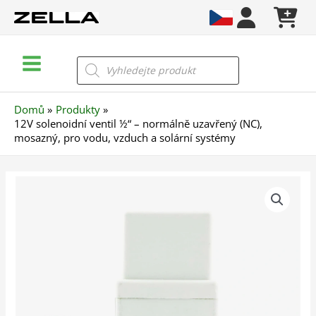
Přeskočit
na
obsah
Main
Products
search
Menu
Domů
Produkty
12V solenoidní ventil ½“ – normálně uzavřený (NC),
mosazný, pro vodu, vzduch a solární systémy
12V
solenoidní
ventil
½"
–
normálně
uzavřený
(NC),
mosazný,