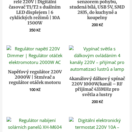
relé 220V | Digitální
senzorem pohybu,
časovač T1/T2 s duálním
studená bílá, USB 5V, SMD
LED displejem | 6
2835, do kuchyně a
cyklických režimů | 10A
koupelny
1500W
200
Kč
350
Kč
Napěťový regulátor 220V
2000W | Stmívač a
4kanálový dálkový spínač
regulátor otáček motoru
220V 1000W/kanál – RF
přijímač 433MHz pro
100
Kč
světla a lustry
200
Kč