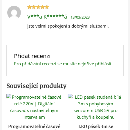
Hodnocení
V***a K******á
13/03/2023
5
z 5
Jste velmi spokojeni s dobrými službami.
Přidat recenzi
Pro přidávání recenzí se musíte nejdříve
přihlásit
.
Související produkty
Programovatelné časové
LED pásek 3m se