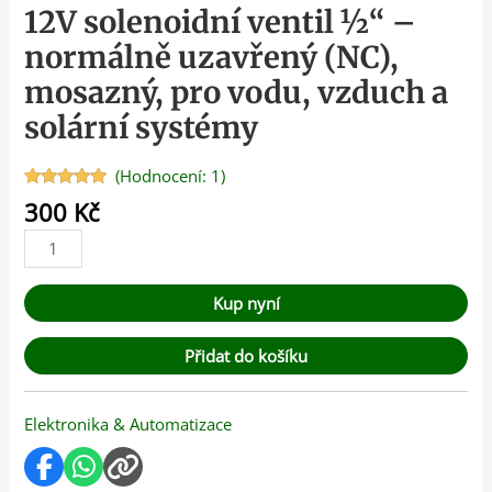
12V solenoidní ventil ½“ –
normálně uzavřený (NC),
mosazný, pro vodu, vzduch a
solární systémy
(Hodnocení:
1
)
Hodnoceno
1
300
Kč
5.00
z 5 na
základě
hodnocení
zákazníka
Kup nyní
Přidat do košíku
Elektronika & Automatizace