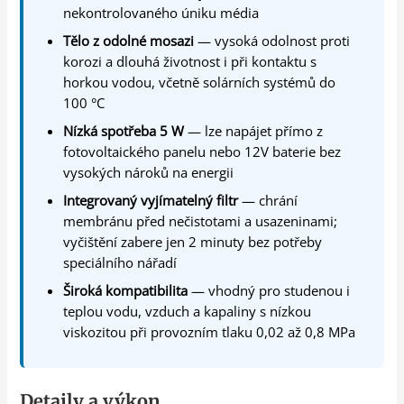
nekontrolovaného úniku média
Tělo z odolné mosazi
— vysoká odolnost proti
korozi a dlouhá životnost i při kontaktu s
horkou vodou, včetně solárních systémů do
100 °C
Nízká spotřeba 5 W
— lze napájet přímo z
fotovoltaického panelu nebo 12V baterie bez
vysokých nároků na energii
Integrovaný vyjímatelný filtr
— chrání
membránu před nečistotami a usazeninami;
vyčištění zabere jen 2 minuty bez potřeby
speciálního nářadí
Široká kompatibilita
— vhodný pro studenou i
teplou vodu, vzduch a kapaliny s nízkou
viskozitou při provozním tlaku 0,02 až 0,8 MPa
Detaily a výkon